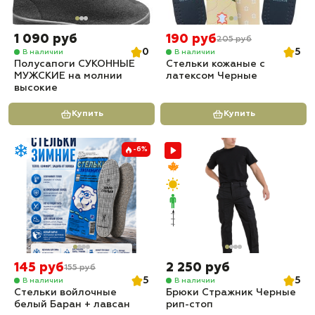
1 090 руб
190 руб
205 руб
0
5
В наличии
В наличии
Полусапоги СУКОННЫЕ
Стельки кожаные с
МУЖСКИЕ на молнии
латексом Черные
высокие
Купить
Купить
-6%
145 руб
2 250 руб
155 руб
5
5
В наличии
В наличии
Стельки войлочные
Брюки Стражник Черные
белый Баран + лавсан
рип-стоп