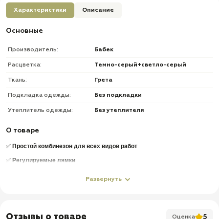
Характеристики
Описание
Основные
Производитель:
Бабек
Расцветка:
Темно-серый+светло-серый
Ткань:
Грета
Подкладка одежды:
Без подкладки
Утеплитель одежды:
Без утеплителя
О товаре
✅
Простой комбинезон для всех видов работ
✅
Регулируемые лямки
✅
7 карманов
Развернуть
✅
Доставка по всей России
✅
Быстрая отправка
Отзывы о товаре
5
Оценка