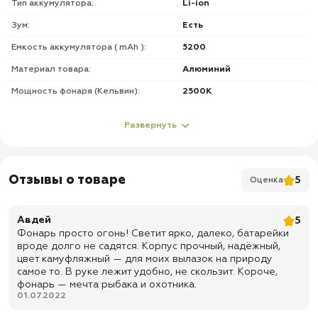
Тип аккумулятора:
Li-ion
Зум:
Есть
Емкость аккумулятора ( mAh ):
5200
Материал товара:
Алюминий
Мощность фонаря (Кельвин):
2500К
Источник света фонаря:
Светодиодная лампа
Развернуть
Тип диода фонаря:
LED
Дальность свечения фонаря:
2000 м
Отзывы о товаре
5
Оценка
О товаре
✅ Размер: 248х33х60 мм
Авдей
5
✅
Корпус – металлический, авиационный алюминий
Фонарь просто огонь! Светит ярко, далеко, батарейки
вроде долго не садятся. Корпус прочный, надёжный,
✅ Вес: 370 гр
цвет камуфляжный — для моих вылазок на природу
самое то. В руке лежит удобно, не скользит. Короче,
✅
Класс защиты: IPX8
фонарь — мечта рыбака и охотника.
01.07.2022
✅
Возможность фокусировки - телескопический ZOOM