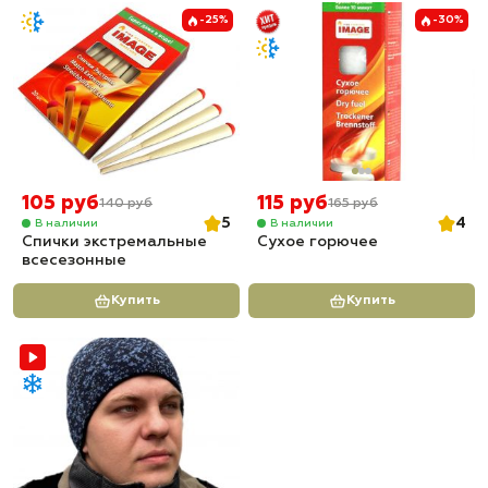
✅ Доставка по всей России
-25%
-30%
✅
Быстрая отправка
105 руб
115 руб
140 руб
165 руб
5
4
В наличии
В наличии
Спички экстремальные
Сухое горючее
всесезонные
Купить
Купить