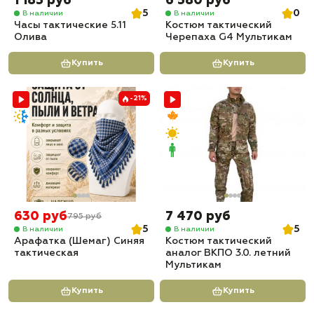
1 185 руб
6 580 руб
5
0
В наличии
В наличии
Часы тактические 5.11
Костюм тактический
Олива
Черепаха G4 Мультикам
Купить
Купить
-21%
630 руб
7 470 руб
795 руб
5
5
В наличии
В наличии
Арафатка (Шемаг) Синяя
Костюм тактический
тактическая
аналог ВКПО 3.0. летний
Мультикам
Купить
Купить