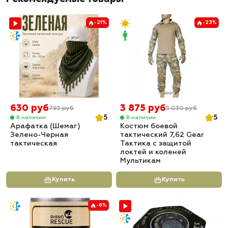
-21%
-23%
630 руб
3 875 руб
795 руб
5 030 руб
5
5
В наличии
В наличии
Арафатка (Шемаг)
Костюм боевой
Зелено-Черная
тактический 7,62 Gear
тактическая
Тактика с защитой
локтей и коленей
Мультикам
Купить
Купить
-6%