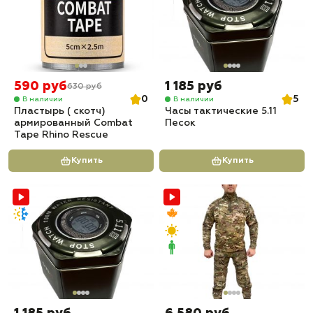
590 руб
1 185 руб
630 руб
0
5
В наличии
В наличии
Пластырь ( скотч)
Часы тактические 5.11
армированный Combat
Песок
Tape Rhino Rescue
Купить
Купить