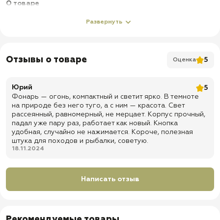
О товаре
✅ 5 режим работы:
Полная мощность;
75% мощности;
50
%
Развернуть
мощности;
Мигание SOS;
Стробоскоп.
✅ Комплектация:
Отзывы о товаре
18650 держатель батареи;
5
Оценка
Автомобильное зарядное устройство;
Адаптер под 3 батареи ААА;
Батарея 1x3.7v (18650)
;
Юрий
5
Клипса на крышке фонаря (для ношения на поясе);
Фонарь — огонь, компактный и светит ярко. В темноте
Зарядное устройство от автомобильного прикуривателя.
на природе без него туго, а с ним — красота. Свет
рассеянный, равномерный, не мерцает. Корпус прочный,
✅ Тип диода: LED (CREE T6)
падал уже пару раз, работает как новый. Кнопка
✅ Время зарядки: 4 ч
удобная, случайно не нажимается. Короче, полезная
штука для походов и рыбалки, советую.
✅
Световой поток: 700 Лм
18.11.2024
✅ Доставка по всей России
Написать отзыв
✅
Быстрая отправка
Рекомендуемые товары