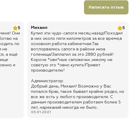
Написать отзыв
Михаил
5
5
меня! Они
Купил эти чудо-сапоги месяц назад!Походил
ботаю на
в них около пяти километров за все время,в
ходить по
основном работа кабинетная.Так
и не
вот,порвались сапоги в районе низа
ся, а ещё
голенища!Заплатил за это 2880 рублей!
лице
Короче *овн*ные сапожечки ,никому не
еренно и
советую это *овно купить!Привет
производителю!
Администратор:
Добрый день, Михаил! Возможно у Вас
попался брак, такое бывает крайне редко, но
все же есть у любого производителя. С
данным производителем работаем более 5
лет, нареканий никогда не было...
03.01.2021