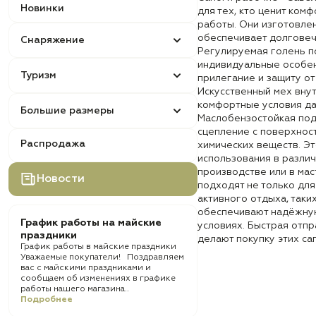
Новинки
для тех, кто ценит ком
работы. Они изготовлен
обеспечивает долговеч
Снаряжение
Регулируемая голень п
индивидуальные особен
Туризм
прилегание и защиту от
Искусственный мех внут
комфортные условия да
Большие размеры
Маслобензостойкая по
сцепление с поверхнос
Распродажа
химических веществ. Э
использования в различ
производстве или в мас
Новости
подходят не только для
активного отдыха, таких
обеспечивают надёжную
График работы на майские
условиях. Быстрая отпр
праздники
делают покупку этих са
График работы в майские праздники
Уважаемые покупатели! Поздравляем
вас с майскими праздниками и
сообщаем об изменениях в графике
работы нашего магазина..
Подробнее