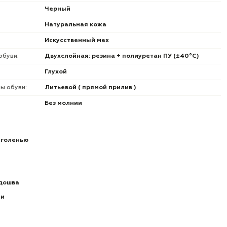
Черный
Натуральная кожа
Искусственный мех
обуви:
Двухслойная: резина + полиуретан ПУ (±40°С)
Глухой
ы обуви:
Литьевой ( прямой прилив )
Без молнии
 голенью
дошва
ии