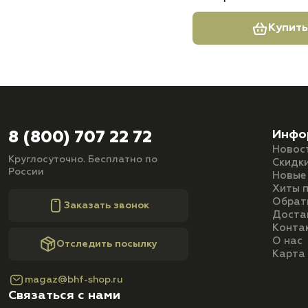
Купить
Инфо
8 (800) 707 22 72
Новос
Круглосуточно. Бесплатно по
Скидк
России
Новые
Хиты 
Обрат
Заказать звонок
Доста
Конта
О нас
Отследить посылку
Карта
magaz@bhf-shop.ru
Связаться с нами