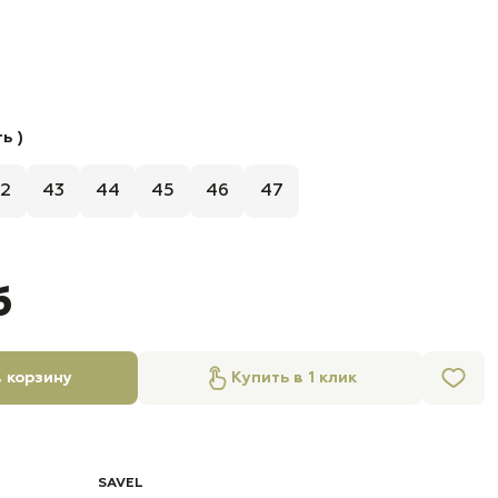
ь )
2
43
44
45
46
47
б
 корзину
Купить в 1 клик
SAVEL