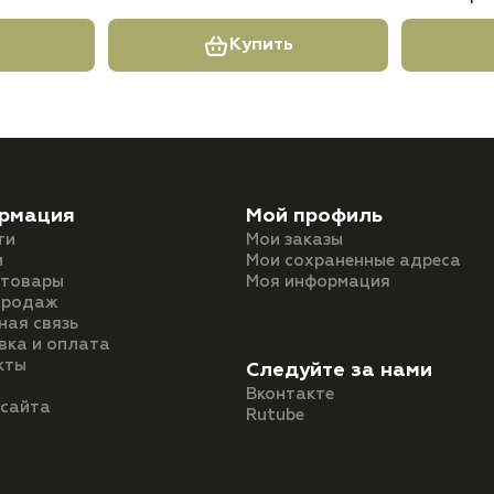
Купить
рмация
Мой профиль
ти
Мои заказы
и
Мои сохраненные адреса
 товары
Моя информация
продаж
ная связь
вка и оплата
кты
Следуйте за нами
Вконтакте
 сайта
Rutube