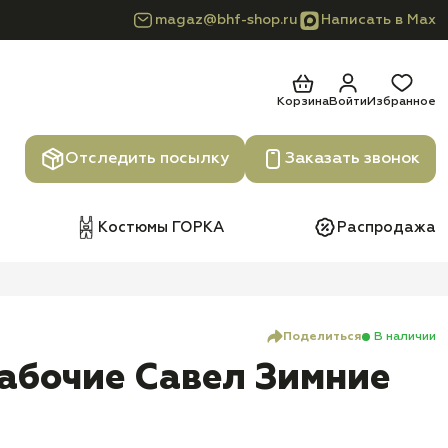
magaz@bhf-shop.ru
Написать в Max
Корзина
Войти
Избранное
Отследить посылку
Заказать звонок
Костюмы ГОРКА
Распродажа
Поделиться
В наличии
абочие Савел Зимние