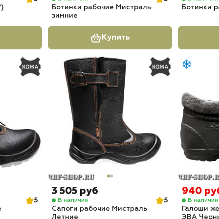
°)
Ботинки рабочие Мистраль
Ботинки 
зимние
Купить
3 505 руб
940 ру
5
5
В наличии
В наличии
е
Сапоги рабочие Мистраль
Галоши ж
Летние
ЭВА Черн