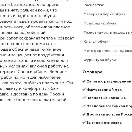
форт и безопасность во время
Расцветка:
ы из натуральной кожи, что
Материал верха обуви:
ность и надёжность обуви.
озволяет адаптировать сапоги под
Подкладка обуви:
ности ноги, обеспечивая плотное
 внешних воздействий.
Разновидность подошвы 
ри сапог сохраняет тепло и создаёт
Клапан обуви:
же в холодное время года.
дошва обеспечивает отличное
Метод крепления подошв
тью и защищает от воздействия
Фурнитура обуви:
то делает сапоги идеальными для
ных условиях, включая работу на
терских. Сапоги «Савел Зимние»
О товаре
 рабочих, но и для любителей
✅ Сапоги с регулируемой
 как охота, рыбалка или туризм. Они
 защиту и комфорт в любых
✅ Искуственный мех
авка и доставка по всей России
✅ Полностью кожаные
пог ещё более привлекательной.
✅ Маслобензостойкая по
✅ Доставка по всей Росс
✅ Быстрая отправка