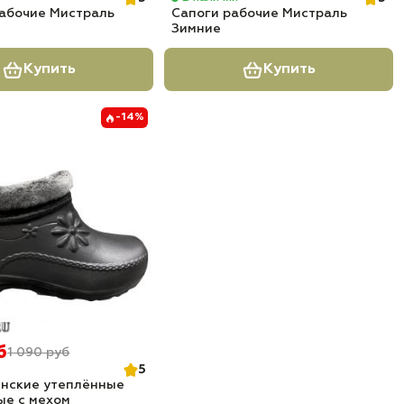
рабочие Мистраль
Сапоги рабочие Мистраль
Зимние
Купить
Купить
-14%
б
1 090 руб
5
енские утеплённые
ые с мехом