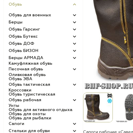
Обувь
Обувь для военных
Берцы
Обувь Гарсинг
Обувь Бутекс
Обувь ДОФ
Обувь БИЗОН
Берцы АРМАДА
Камуфляжная обувь
Песочная обувь
Оливковая обувь
Обувь ЭВА
Обувь тактическая
Кроссовки
Обувь туристическая
Обувь рабочая
Унты
Обувь для активного отдыха
Обувь для охоты
Обувь для рыбалки
Сапоги
Стельки для обуви
Сапоги рабочие «Савел