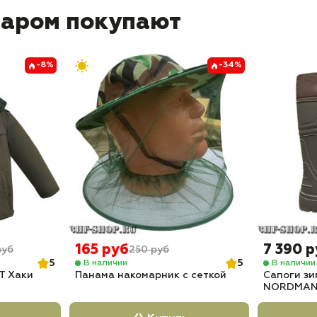
варом покупают
-8%
-34%
165 руб
7 390 
руб
250 руб
5
5
В наличии
В наличии
Т Хаки
Панама накомарник с сеткой
Сапоги зи
NORDMAN 