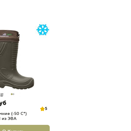
руб
5
мние (-50 С°)
из ЭВА