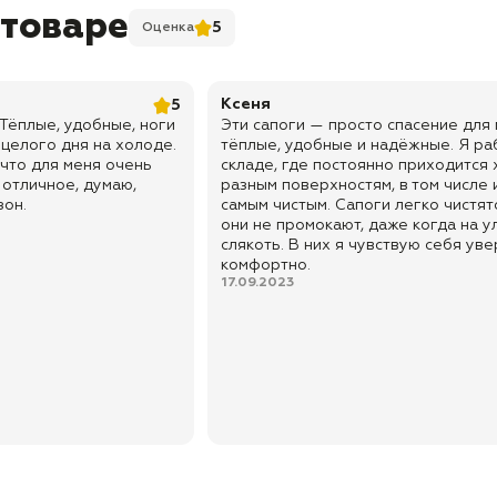
 товаре
5
Оценка
Ксеня
5
 Тёплые, удобные, ноги
Эти сапоги — просто спасение для 
 целого дня на холоде.
тёплые, удобные и надёжные. Я ра
 что для меня очень
складе, где постоянно приходится 
 отличное, думаю,
разным поверхностям, в том числе 
зон.
самым чистым. Сапоги легко чистят
они не промокают, даже когда на у
слякоть. В них я чувствую себя ув
комфортно.
17.09.2023