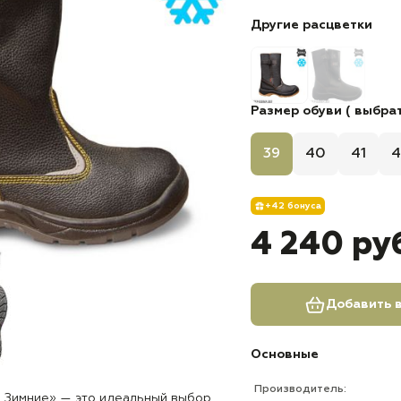
Другие расцветки
Размер обуви ( выбрат
39
40
41
4
+42 бонуса
4 240 ру
Добавить в
Основные
Производитель:
 Зимние» — это идеальный выбор