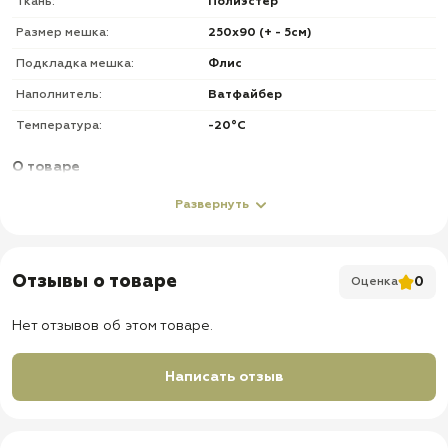
Ткань:
Полиэстер
Размер мешка:
250х90 (+ - 5см)
Подкладка мешка:
Флис
Наполнитель:
Ватфайбер
Температура:
-20°C
О товаре
✅ Затяжка - шнурок
Развернуть
✅ Размер: 250х90 (+- 5см)
²
✅ Наполнитель: Ватфайбер 400г/м
Отзывы о товаре
0
Оценка
✅ Температура комфорта: -20°C
✅ Фиксаторы ширины подголовника
Нет отзывов об этом товаре.
✅ Теплый спальник с наполнителем ватфайбер
✅ Быстрое восстановление материала, наполнитель не теряет
Написать отзыв
объем после использования, не сминается со временем и не
сваливается, поэтому ваш спальник будет служить вам долгие
годы