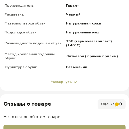
Производитель:
Гарант
Расцветка:
Черный
Материал верха обуви:
Натуральная кожа
Подкладка обуви:
Натуральный мех
ТЭП (термоэластопласт)
Разновидность подошвы обуви:
(±40°С)
Метод крепления подошвы
Литьевой ( прямой прилив )
обуви:
Фурнитура обуви:
Без молнии
О товаре
Развернуть
✅
Литьевая подошва
✅
Умеренная длина
Отзывы о товаре
0
Оценка
Материалы комбинированные:
✅
Натуральный мех
Нет отзывов об этом товаре.
✅
Натуральная кожа