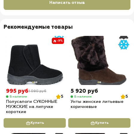
Подкладка:
Написать отзыв
✅
Натуральный мех
✅
Доставка по всей России
Рекомендуемые товары
✅
Быстрая отправка
-9%
995 руб
5 920 руб
1 090 руб
5
5
В наличии
В наличии
Полусапоги СУКОННЫЕ
Унты женские литьевые
МУЖСКИЕ на липучке
коричневые
короткие
Купить
Купить