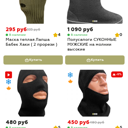
295 руб
1 090 руб
335 руб
4
0
В наличии
В наличии
Маска теплая Лапша
Полусапоги СУКОННЫЕ
Бабек Хаки ( 2 прорези )
МУЖСКИЕ на молнии
высокие
Купить
Купить
-6%
480 руб
450 руб
480 руб
5
5
В наличии
В наличии