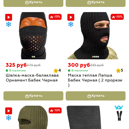
Купить
Купить
-13%
-10%
325 руб
300 руб
375 руб
335 руб
4
5
В наличии
В наличии
Шапка-маска-балаклава
Маска теплая Лапша
Орнамент Бабек Черная
Бабек Черная ( 2 прорези
)
Купить
Купить
-12%