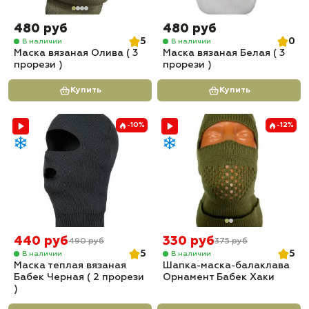
480 руб
480 руб
5
0
В наличии
В наличии
Маска вязаная Олива ( 3
Маска вязаная Белая ( 3
прорези )
прорези )
Купить
Купить
-10%
-12%
440 руб
330 руб
490 руб
375 руб
5
5
В наличии
В наличии
Маска теплая вязаная
Шапка-маска-балаклава
Бабек Черная ( 2 прорези
Орнамент Бабек Хаки
)