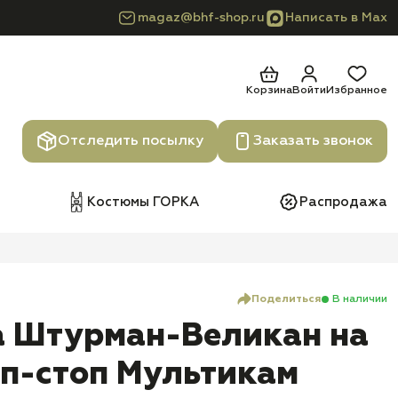
magaz@bhf-shop.ru
Написать в Max
Корзина
Войти
Избранное
Отследить посылку
Заказать звонок
Костюмы ГОРКА
Распродажа
Поделиться
В наличии
а Штурман-Великан на
п-стоп Мультикам