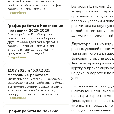
вас с майскими праздниками и
сообщаем об изменениях в графике
Ветровка Штурман-Вели
работы нашего магазина..
— двухсторонняя мужск
Подробнее
прохладной погоды, рыб
полевых условий и пов
График работы в Новогодние
рассчитана на крупную 
праздники 2025-2026
подойдет тем, кому важ
График работы Bhf-Shop.ru в
движении и практичный 
новогодние праздники Дорогие
друзья! Сообщаем вам о графике
Двухсторонняя констру
работы интернет-магазина Bhf-
разных условий носки.
Shop.ru в период новогодних
ткани рип-стоп в расцв
праздников. Последний ..
Подробнее
флисовая сторона добав
Температурный режим д
куртку в прохладную ос
12.07.2025 и 13.07.2025
на даче, в дороге и во
Магазин не работает
улице.
Уважаемые покупатели! 12.07.2025 и
13.07.2025 магазин работать не будет,
Застежка на молнии уд
Вы можете оформить заказ на сайте
или позвонить по бесплатному
и активной носки. Фал
номеру! Все заказы принимаются п..
милитари-характер мод
Подробнее
фиксируются по запясть
уменьшить продувание 
посадку при движении.
График работы на майские