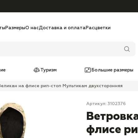
ты
Размеры
О нас
Доставка и оплата
Расцветки
ие
Туризм
Большие размеры
еликан на флисе рип-стоп Мультикам двухсторонняя
Артикул: 3102376
Ветровк
флисе ри