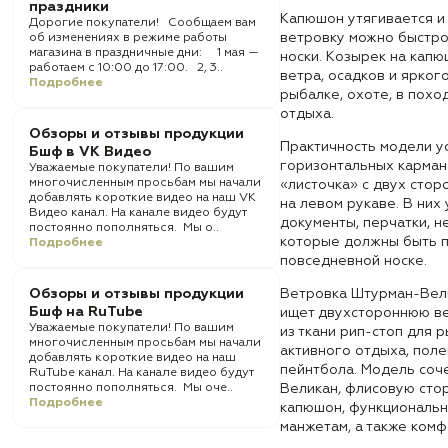
праздники
Капюшон утягивается и 
Дорогие покупатели! Сообщаем вам
ветровку можно быстро
об изменениях в режиме работы
магазина в праздничные дни: 1 мая —
носки. Козырек на капю
работаем с 10:00 до 17:00. 2, 3..
ветра, осадков и ярког
Подробнее
рыбалке, охоте, в похо
отдыха.
Обзоры и отзывы продукции
Практичность модели у
Бшф в VK Видео
горизонтальных карман
Уважаемые покупатели! По вашим
многочисленным просьбам мы начали
«листочка» с двух стор
добавлять короткие видео на наш VK
на левом рукаве. В них
Видео канал. На канале видео будут
документы, перчатки, 
постоянно пополняться. Мы о..
которые должны быть п
Подробнее
повседневной носке.
Обзоры и отзывы продукции
Ветровка Штурман-Вели
Бшф на RuTube
ищет двухстороннюю ве
Уважаемые покупатели! По вашим
из ткани рип-стоп для р
многочисленным просьбам мы начали
активного отдыха, поле
добавлять короткие видео на наш
пейнтбола. Модель соч
RuTube канал. На канале видео будут
постоянно пополняться. Мы оче..
Великан, флисовую сто
Подробнее
капюшон, функциональны
манжетам, а также ком