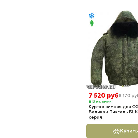
7 520 руб
8 170 ру
В наличии
Куртка зимняя для 
Великан Пиксель БШФ
серия
Купить