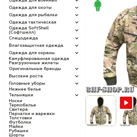
Одежда для военных
Одежда для охоты
Одежда для рыбалки
Одежда тактическая
Одежда SoftShell
(Софтшелл)
Спецодежда
Влагозащитная одежда
Одежда для охраны
Камуфлированная одежда
Разгрузочные жилеты
Оригинальные бренды
Высокие роста
Головные уборы
Нижнее белье
Тельняшки
Носки
Термобелье
Свитера
Перчатки и варежки
Толстовки
Футболки
Майки
Рубашки
Шорты