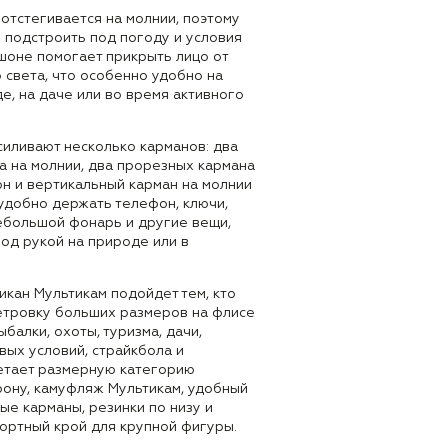
отстегивается на молнии, поэтому
 подстроить под погоду и условия
шоне помогает прикрыть лицо от
о света, что особенно удобно на
де, на даче или во время активного
силивают несколько карманов: два
а на молнии, два прорезных кармана
он и вертикальный карман на молнии
 удобно держать телефон, ключи,
небольшой фонарь и другие вещи,
од рукой на природе или в
кан Мультикам подойдет тем, кто
тровку больших размеров на флисе
ыбалки, охоты, туризма, дачи,
вых условий, страйкбола и
етает размерную категорию
рону, камуфляж Мультикам, удобный
е карманы, резинки по низу и
фортный крой для крупной фигуры.