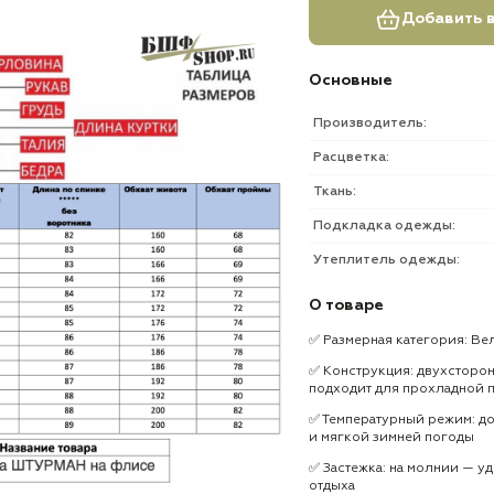
Добавить в
Основные
Производитель:
Расцветка:
Ткань:
Подкладка одежды:
Утеплитель одежды:
О товаре
✅ Размерная категория: Ве
✅ Конструкция: двухсторон
подходит для прохладной 
✅ Температурный режим: до
и мягкой зимней погоды
✅ Застежка: на молнии — у
отдыха