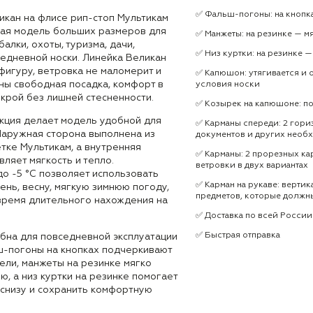
✅ Фальш-погоны: на кнопк
кан на флисе рип-стоп Мультикам
ая модель больших размеров для
✅ Манжеты: на резинке — м
алки, охоты, туризма, дачи,
✅ Низ куртки: на резинке 
седневной носки. Линейка Великан
фигуру, ветровка не маломерит и
✅ Капюшон: утягивается и 
ны свободная посадка, комфорт в
условия носки
крой без лишней стесненности.
✅ Козырек на капюшоне: по
кция делает модель удобной для
✅ Карманы спереди: 2 гори
 Наружная сторона выполнена из
документов и других необ
етке Мультикам, а внутренняя
✅ Карманы: 2 прорезных ка
ляет мягкость и тепло.
ветровки в двух вариантах
о -5 °C позволяет использовать
✅ Карман на рукаве: верти
ень, весну, мягкую зимнюю погоду,
предметов, которые должн
 время длительного нахождения на
✅ Доставка по всей России
✅ Быстрая отправка
обна для повседневной эксплуатации
ьш-погоны на кнопках подчеркивают
ели, манжеты на резинке мягко
ю, а низ куртки на резинке помогает
снизу и сохранить комфортную