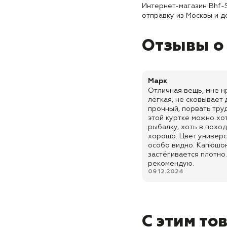
Интернет-магазин Bhf-
отправку из Москвы и д
Отзывы о
Марк
Отличная вещь, мне нр
лёгкая, не сковывает
прочный, порвать труд
этой куртке можно хот
рыбалку, хоть в похо
хорошо. Цвет универс
особо видно. Капюшо
застёгивается плотно
рекомендую.
09.12.2024
С этим то