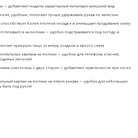
ах — добавляют модели характерный милитари-внешний вид
ягкие, удобные, помогают лучше удерживать рукав по запястью
— способствует более плотной посадке и уменьшает продувание снизу
отстегивается на молнии — удобно подстраивается под погоду и
могает прикрыть лицо от ветра, осадков и яркого света
зонтальных кармана на молнии — удобны для телефона, ключей,
ходимых мелочей
рмана «листочка» с двух сторон — добавляют практичности при носке
кальный карман на молнии на левом рукаве — удобен для небольших
ы быть под рукой