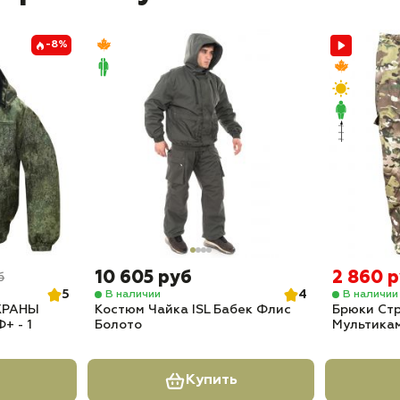
-8%
10 605 руб
2 860 
б
5
4
В наличии
В наличии
ОХРАНЫ
Костюм Чайка ISL Бабек Флис
Брюки Ст
+ - 1
Болото
Мультикам
Купить