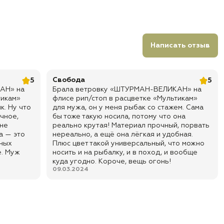
Написать отзыв
Свобода
5
5
АН» на
Брала ветровку «ШТУРМАН-ВЕЛИКАН» на
тикам»
флисе рип/стоп в расцветке «Мультикам»
к. Ну что
для мужа, он у меня рыбак со стажем. Сама
чное,
бы тоже такую носила, потому что она
 не
реально крутая! Материал прочный, порвать
а — это
нереально, а ещё она лёгкая и удобная.
зных
Плюс цвет такой универсальный, что можно
е. Муж
носить и на рыбалку, и в поход, и вообще
куда угодно. Короче, вещь огонь!
09.03.2024