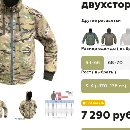
двухсто
Другие расцветки
Размер одежды ( выбр
64-66
68-70
Рост ( выбрать )
3-4 (~170-176 см)
+72 бонуса
7 290 ру