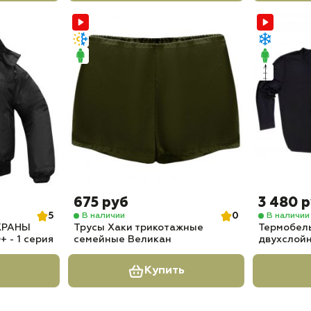
675 руб
3 480 
5
0
В наличии
В наличии
ОХРАНЫ
Трусы Хаки трикотажные
Термобел
 - 1 серия
семейные Великан
двухслойн
Купить