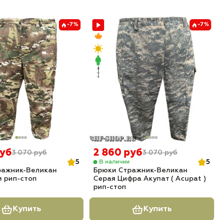
-7%
-7%
руб
2 860 руб
3 070 руб
3 070 руб
5
5
В наличии
ражник-Великан
Брюки Стражник-Великан
 рип-стоп
Серая Цифра Акупат ( Acupat )
рип-стоп
Купить
Купить