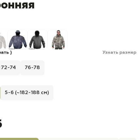
ронняя
ать )
Узнать размер
72-74
76-78
5-6 (~182-188 см)
б