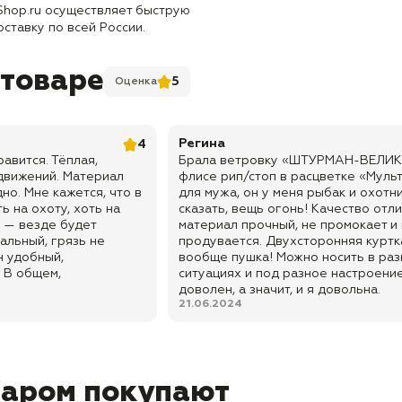
Shop.ru осуществляет быструю
оставку по всей России.
 товаре
5
Оценка
Регина
4
авится. Тёплая,
Брала ветровку «ШТУРМАН-ВЕЛИК
 движений. Материал
флисе рип/стоп в расцветке «Муль
но. Мне кажется, что в
для мужа, он у меня рыбак и охотни
ь на охоту, хоть на
сказать, вещь огонь! Качество отли
д — везде будет
материал прочный, не промокает и
альный, грязь не
продувается. Двухсторонняя куртк
н удобный,
вообще пушка! Можно носить в ра
. В общем,
ситуациях и под разное настроени
доволен, а значит, и я довольна.
21.06.2024
варом покупают