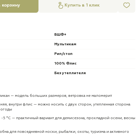
 корзину
Купить в 1 клик
БШФ+
Мультикам
Рип/стоп
100% Флис
Без утеплителя
ликан — модель больших размеров, ветровка не маломерит
няя, внутри флис — можно носить с двух сторон, утепленная сторона
погоды
 -5 °C — практичный вариант для демисезона, прохладной осени, весны
добна для повседневной носки, рыбалки, охоты, туризма и активного