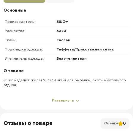
Основные
Производитель:
БШФ+
Расцветка:
Хаки
Ткань:
Таслан
Подкладка одежды:
Таффета/Трикотажная сетка
Утеплитель одежды:
Без утеплителя
О товаре
✅ Тип изделия: жилет УЛОВ-Гигант для рыбалки, охоты и активного
отдыха
✅ Размерная категория: Гигант — модель рассчитана на очень
большие размеры и очень крупную фигуру
Развернуть
✅ Цвет: Хаки
✅ Назначение: размещение рыболовных принадлежностей, мелкого
снаряжения и необходимых аксессуаров
Отзывы о товаре
0
Оценка
✅ Карманы: 11 карманов под рыболовные принадлежности