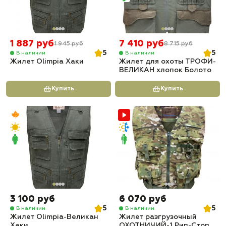
1 887 руб
7 410 руб
1 945 руб
8 715 руб
5
5
В наличии
В наличии
Жилет Olimpia Хаки
Жилет для охоты ТРОФИ-
ВЕЛИКАН хлопок Болото
Купить
Купить
3 100 руб
6 070 руб
5
5
В наличии
В наличии
Жилет Olimpia-Великан
Жилет разгрузочный
Хаки
ОХОТНИЧИЙ-1 Рип-Стоп