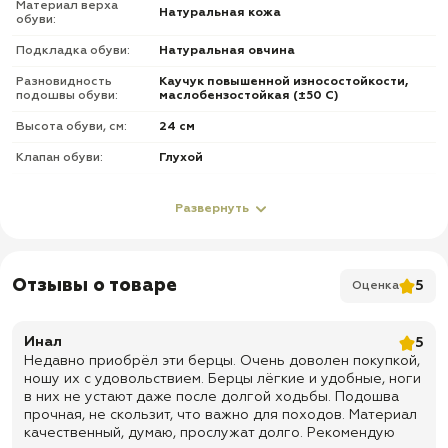
Материал верха
Натуральная кожа
обуви:
Подкладка обуви:
Натуральная овчина
Разновидность
Каучук повышенной износостойкости,
подошвы обуви:
маслобензостойкая (±50 С)
Высота обуви, см:
24 см
Клапан обуви:
Глухой
Метод крепления
Клеепрошивной
подошвы обуви:
Развернуть
Подносок и задник
Усиленный из термопластического
обуви:
материала
Стелька обуви:
Кожкартон + кпж + супинатор
Отзывы о товаре
5
Оценка
Фурнитура обуви:
С молнией
Инал
5
О товаре
Недавно приобрёл эти берцы. Очень доволен покупкой,
ношу их с удовольствием. Берцы лёгкие и удобные, ноги
✅ Верх: натуральная кожа «Краст» 1,6–1,8 мм
в них не устают даже после долгой ходьбы. Подошва
✅ Подкладка: натуральный мех «Овчина»
прочная, не скользит, что важно для походов. Материал
качественный, думаю, прослужат долго. Рекомендую
✅ Застежка: шнуровка + молния