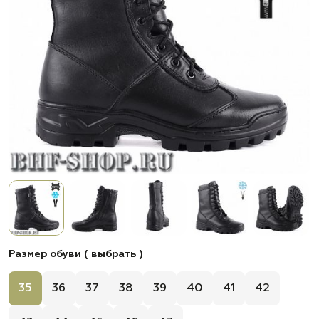
Размер обуви ( выбрать )
35
36
37
38
39
40
41
42