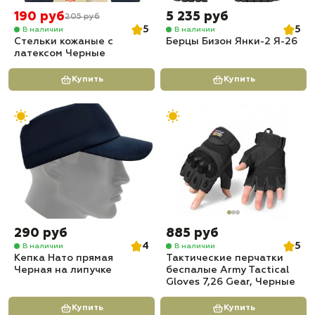
190 руб
5 235 руб
205 руб
5
5
В наличии
В наличии
Стельки кожаные с
Берцы Бизон Янки-2 Я-26
латексом Черные
Купить
Купить
290 руб
885 руб
4
5
В наличии
В наличии
Кепка Нато прямая
Тактические перчатки
Черная на липучке
беспалые Army Tactical
Gloves 7,26 Gear, Черные
Купить
Купить