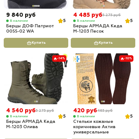
9 840 руб
4 485 руб
5 275 руб
5
5
В наличии
В наличии
Берцы ДОФ Патриот
Берцы АРМАДА Кеда
0055-02 WA
М-1203 Песок
Купить
Купить
-14%
-10%
4 540 руб
420 руб
5 275 руб
465 руб
5
5
В наличии
В наличии
Берцы АРМАДА Кеда
Стельки кожаные
М-1203 Олива
коричневые Актив
универсальные