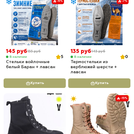
-6%
-7%
145 руб
135 руб
155 руб
145 руб
5
0
В наличии
В наличии
Стельки войлочные
Термостельки из
белый Баран + лавсан
верблюжей шерсти +
лавсан
Купить
Купить
-15%