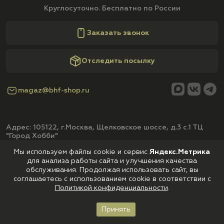
Круглосуточно. Бесплатно по России
Заказать звонок
Отследить посылку
magaz@bhf-shop.ru
Адрес: 105122, г.Москва, Щелковское шоссе, д.3 с.1 ТЦ
"Город Хобби"
Мы используем файлы cookie и сервис
Яндекс.Метрика
Смотреть на карте
для анализа работы сайта и улучшения качества
обслуживания. Продолжая использовать сайт, вы
соглашаетесь с использованием cookie в соответствии с
Политикой конфиденциальности
.
Предоставляемые сервисы доставки:
Принять
Главная
Каталог
Корзина
Войти
Избранное