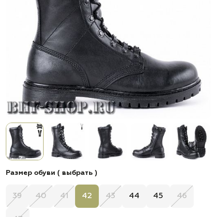
Размер обуви ( выбрать )
39
40
41
42
43
44
45
46