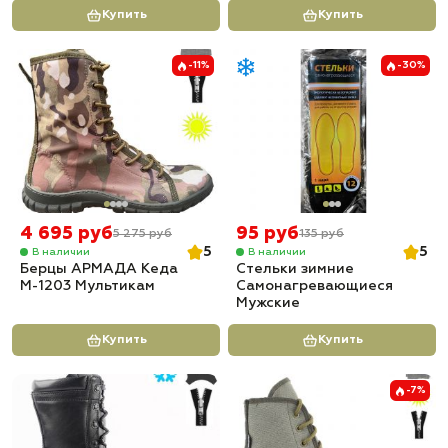
Купить
Купить
-11%
-30%
4 695 руб
95 руб
5 275 руб
135 руб
5
5
В наличии
В наличии
Берцы АРМАДА Кеда
Стельки зимние
М-1203 Мультикам
Самонагревающиеся
Мужские
Купить
Купить
-7%