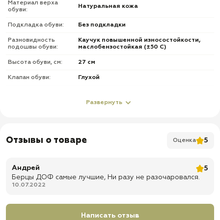
Материал верха
Натуральная кожа
обуви:
Подкладка обуви:
Без подкладки
Разновидность
Каучук повышенной износостойкости,
подошвы обуви:
маслобензостойкая (±50 С)
Высота обуви, см:
27 см
Клапан обуви:
Глухой
Метод крепления
Клеепрошивной
подошвы обуви:
Развернуть
Подносок и задник
Усиленный из термопластического
обуви:
материала
Стелька обуви:
Кожкартон + кпж + супинатор
Отзывы о товаре
5
Оценка
Фурнитура обуви:
С молнией
Андрей
5
О товаре
Берцы ДОФ самые лучшие, Ни разу не разочаровался.
10.07.2022
✅ Верх: натуральная утолщенная кожа «Краст» 1,6–1,8 мм, мягкий кант
✅ Подкладка: без подкладки
Написать отзыв
✅ Застежка: скоростная шнуровка + молния