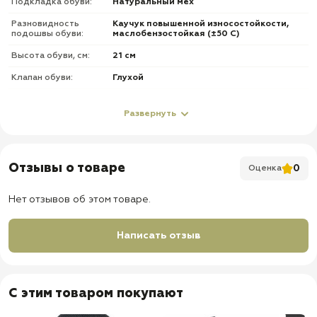
Подкладка обуви:
Натуральный мех
Разновидность
Каучук повышенной износостойкости,
подошвы обуви:
маслобензостойкая (±50 С)
Высота обуви, см:
21 см
Клапан обуви:
Глухой
Метод крепления
Клеевой
подошвы обуви:
Развернуть
Подносок и задник
Усиленный из термопластического
обуви:
материала
Стелька обуви:
Кожкартон + кпж + супинатор
Отзывы о товаре
0
Оценка
Фурнитура обуви:
Без молнии
Нет отзывов об этом товаре.
О товаре
Написать отзыв
✅ Верх: комбинированный — гидрофобная кожа + эластичная
хромовая кожа «Полуанилин» на берцовой части
✅ Подкладка: натуральный мех «Мутон»
✅ Застежка: скоростная шнуровка
С этим товаром покупают
✅ Стелька: кожкартон + КПЖ + металлический супинатор