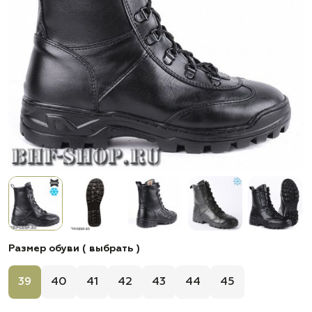
Размер обуви ( выбрать )
39
40
41
42
43
44
45