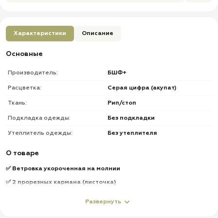
Характеристики
Описание
Основные
Производитель:
БШФ+
Расцветка:
Серая цифра (акупат)
Ткань:
Рип/стоп
Подкладка одежды:
Без подкладки
Утеплитель одежды:
Без утеплителя
О товаре
✅ Ветровка укороченная на молнии
✅ 2 прорезных кармана (листочка)
✅ Низ рукавов и куртки на резинке
Развернуть
✅ Капюшон + утяжки по овалу лица