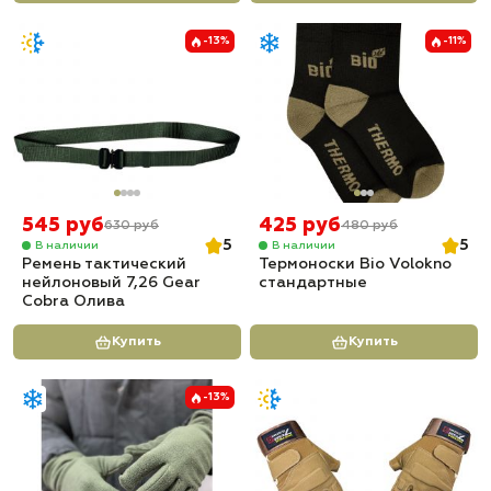
-13%
-11%
545 руб
425 руб
630 руб
480 руб
5
5
В наличии
В наличии
Ремень тактический
Термоноски Bio Volokno
нейлоновый 7,26 Gear
стандартные
Cobra Олива
Купить
Купить
-13%