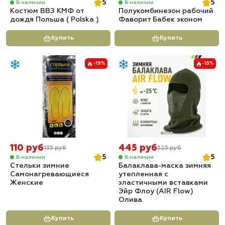
5
5
В наличии
В наличии
Костюм ВВЗ КМФ от
Полукомбинезон рабочий
дождя Польша ( Polska )
Фаворит Бабек эконом
Купить
Купить
-19%
-15%
110 руб
445 руб
135 руб
525 руб
5
5
В наличии
В наличии
Стельки зимние
Балаклава-маска зимняя
Самонагревающиеся
утепленная с
Женские
эластичными вставками
Эйр Флоу (AIR Flow)
Олива
Купить
Купить