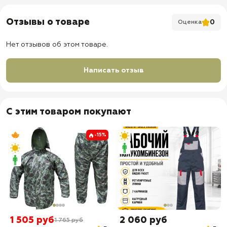
✅ Брюки на резинке, на брюках боковые карманы
✅ Шлевки под ремень
Отзывы о товаре
0
Оценка
✅ Утяжки пояса на веревках
Нет отзывов об этом товаре.
✅ Доставка по всей России
✅ Быстрая отправка
Написать отзыв
С этим товаром покупают
-15%
1 505 руб
2 060 руб
1 765 руб