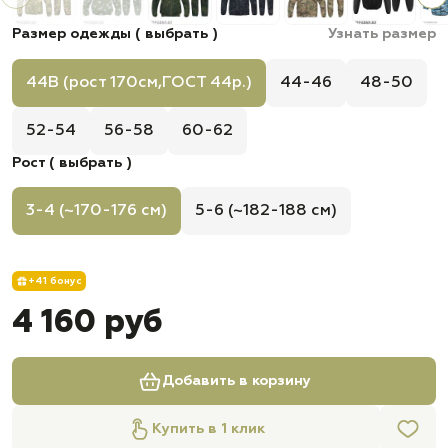
Размер одежды ( выбрать )
Узнать размер
44B (рост 170см,ГОСТ 44р.)
44-46
48-50
52-54
56-58
60-62
Рост ( выбрать )
3-4 (~170-176 см)
5-6 (~182-188 см)
+41 бонус
4 160 руб
Добавить в корзину
Купить в 1 клик