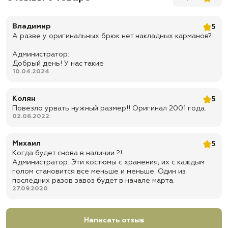
✅ Брюки классического кроя
✅ Брюки: 2 косых кармана
Владимир
5
А разве у оригинальных брюк нет накладных карманов?
✅ Утяжка тесьмой по низу брюк
✅ Усиление на коленях
Администратор:
Добрый день! У нас такие
✅ Подходит для службы, полевой формы, рыбалки, охоты, туризма,
10.04.2024
дачи, страйкбола, пейнтбола и активного отдыха
✅ Доставка по всей России
Колян
5
✅ Быстрая отправка
Повезло урвать нужный размер!! Оригинал 2001 года.
02.06.2022
Михаил
5
Когда будет снова в наличии ?!
Администратор: Эти костюмы с хранения, их с каждым
голом становится все меньше и меньше. Один из
последних разов завоз будет в начале марта.
27.09.2020
Написать отзыв