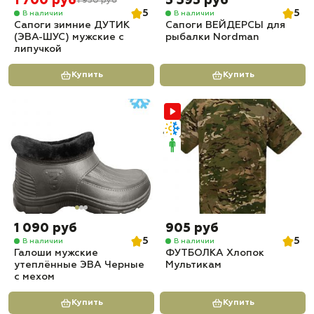
1 700 руб
5 395 руб
1 930 руб
5
5
В наличии
В наличии
Сапоги зимние ДУТИК
Сапоги ВЕЙДЕРСЫ для
(ЭВА-ШУС) мужские с
рыбалки Nordman
липучкой
Купить
Купить
1 090 руб
905 руб
5
5
В наличии
В наличии
Галоши мужские
ФУТБОЛКА Хлопок
утеплённые ЭВА Черные
Мультикам
с мехом
Купить
Купить