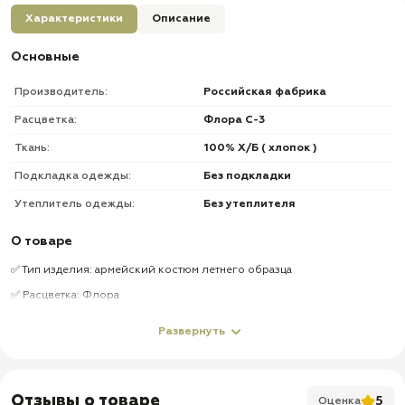
Характеристики
Описание
Основные
Производитель:
Российская фабрика
Расцветка:
Флора С-3
Ткань:
100% Х/Б ( хлопок )
Подкладка одежды:
Без подкладки
Утеплитель одежды:
Без утеплителя
О товаре
✅ Тип изделия: армейский костюм летнего образца
✅ Расцветка: Флора
✅ Особенность: костюм оригинал
Развернуть
✅ Комплект армейской формы летнего образца
✅ Состоит из кителя и брюк
✅ Китель: 4 накладных кармана
Отзывы о товаре
5
Оценка