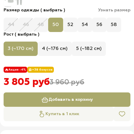
Размер одежды ( выбрать )
Узнать размер
44
46
48
50
52
54
56
58
Рост ( выбрать )
3 (~170 см)
4 (~176 см)
5 (~182 см)
Акция -4%
+38 бонусов
3 805 руб
3 960 руб
Добавить в корзину
Купить в 1 клик