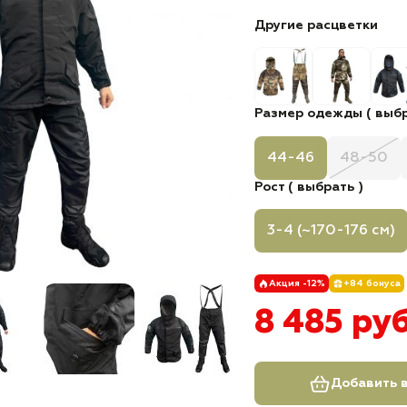
Другие расцветки
Размер одежды ( выбр
44-46
48-50
Рост ( выбрать )
3-4 (~170-176 см)
Акция -12%
+84 бонуса
8 485 ру
Добавить в