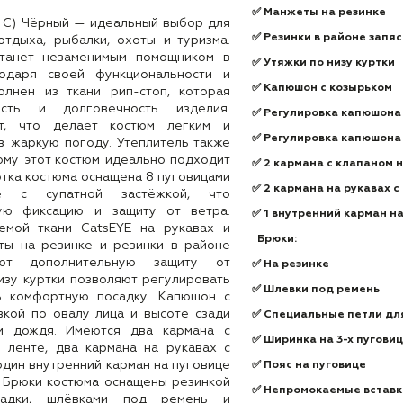
✅ Манжеты на резинке
 С) Чёрный — идеальный выбор для
✅ Резинки в районе запя
тдыха, рыбалки, охоты и туризма.
станет незаменимым помощником в
✅ Утяжки по низу куртки
одаря своей функциональности и
✅ Капюшон с козырьком
олнен из ткани рип-стоп, которая
ость и долговечность изделия.
✅ Регулировка капюшона 
ет, что делает костюм лёгким и
✅ Регулировка капюшона 
 жаркую погоду. Утеплитель также
ому этот костюм идеально подходит
✅ 2 кармана с клапаном 
ртка костюма оснащена 8 пуговицами
✅ 2 кармана на рукавах с
е с супатной застёжкой, что
ую фиксацию и защиту от ветра.
✅ 1 внутренний карман н
емой ткани CatsEYE на рукавах и
Брюки:
ты на резинке и резинки в районе
ают дополнительную защиту от
✅ На резинке
изу куртки позволяют регулировать
✅ Шлевки под ремень
ь комфортную посадку. Капюшон с
кой по овалу лица и высоте сзади
✅ Специальные петли дл
и дождя. Имеются два кармана с
✅ Ширинка на 3-х пугови
 ленте, два кармана на рукавах с
один внутренний карман на пуговице
✅ Пояс на пуговице
 Брюки костюма оснащены резинкой
✅ Непромокаемые вставки
садки, шлёвками под ремень и