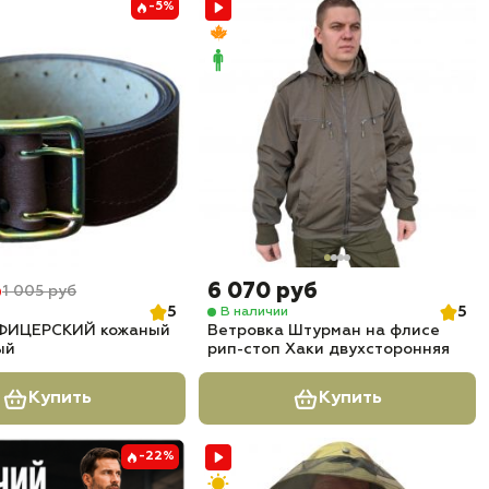
-5%
б
6 070 руб
1 005 руб
5
5
В наличии
ФИЦЕРСКИЙ кожаный
Ветровка Штурман на флисе
ый
рип-стоп Хаки двухсторонняя
Купить
Купить
-22%