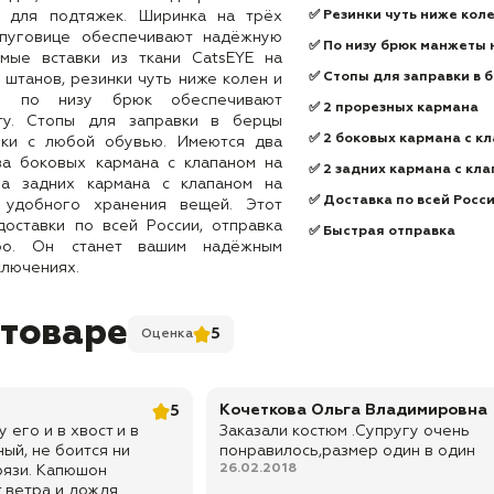
и для подтяжек. Ширинка на трёх
✅ Резинки чуть ниже кол
 пуговице обеспечивают надёжную
✅ По низу брюк манжеты 
мые вставки из ткани CatsEYE на
✅ Стопы для заправки в 
 штанов, резинки чуть ниже колен и
е по низу брюк обеспечивают
✅ 2 прорезных кармана
ту. Стопы для заправки в берцы
✅ 2 боковых кармана с к
юки с любой обувью. Имеются два
ва боковых кармана с клапаном на
✅ 2 задних кармана с кл
ва задних кармана с клапаном на
✅ Доставка по всей Росс
 удобного хранения вещей. Этот
оставки по всей России, отправка
✅ Быстрая отправка
тро. Он станет вашим надёжным
ключениях.
 товаре
5
Оценка
Кочеткова Ольга Владимировна
5
 его и в хвост и в
Заказали костюм .Супругу очень
ый, не боится ни
понравилось,размер один в один
26.02.2018
грязи. Капюшон
 ветра и дождя.