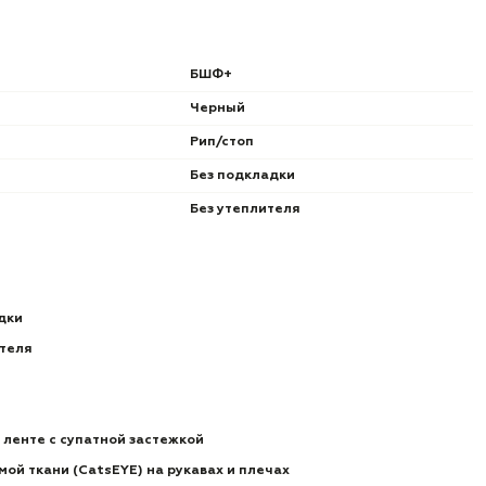
БШФ+
Черный
Рип/стоп
Без подкладки
Без утеплителя
дки
ителя
 ленте с супатной застежкой
мой ткани (CatsEYE) на рукавах и плечах