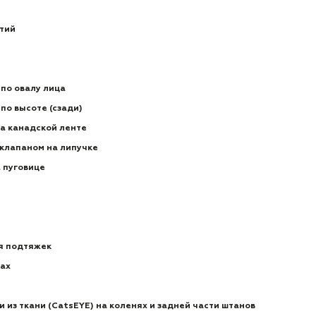
стий
по овалу лица
по высоте (сзади)
на канадской ленте
 клапаном на липучке
а пуговице
я подтяжек
цах
 из ткани (CatsEYE) на коленях и задней части штанов