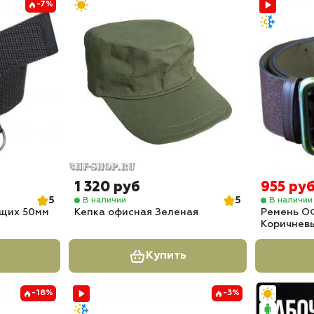
-7%
1 320 руб
955 ру
5
5
В наличии
В наличии
щих 50мм
Кепка офисная Зеленая
Ремень О
Коричнев
Купить
-18%
-3%