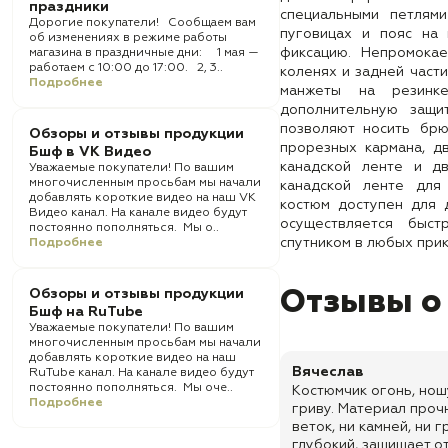
праздники
специальными петлям
Дорогие покупатели! Сообщаем вам
пуговицах и пояс на
об изменениях в режиме работы
фиксацию. Непромокае
магазина в праздничные дни: 1 мая —
работаем с 10:00 до 17:00. 2, 3..
коленях и задней части
Подробнее
манжеты на резинк
дополнительную защи
позволяют носить бр
Обзоры и отзывы продукции
прорезных кармана, д
Бшф в VK Видео
канадской ленте и д
Уважаемые покупатели! По вашим
многочисленным просьбам мы начали
канадской ленте для
добавлять короткие видео на наш VK
костюм доступен для д
Видео канал. На канале видео будут
осуществляется быс
постоянно пополняться. Мы о..
спутником в любых при
Подробнее
Обзоры и отзывы продукции
Отзывы о
Бшф на RuTube
Уважаемые покупатели! По вашим
многочисленным просьбам мы начали
добавлять короткие видео на наш
Вячеслав
RuTube канал. На канале видео будут
постоянно пополняться. Мы оче..
Костюмчик огонь, ношу
Подробнее
гриву. Материал прочн
веток, ни камней, ни 
глубокий, защищает от