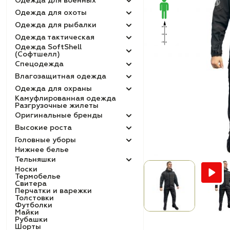
Одежда для военных
Одежда для охоты
Одежда для рыбалки
Одежда тактическая
Одежда SoftShell
(Софтшелл)
Спецодежда
Влагозащитная одежда
Одежда для охраны
Камуфлированная одежда
Разгрузочные жилеты
Оригинальные бренды
Высокие роста
Головные уборы
Нижнее белье
Тельняшки
Носки
Термобелье
Свитера
Перчатки и варежки
Толстовки
Футболки
Майки
Рубашки
Шорты