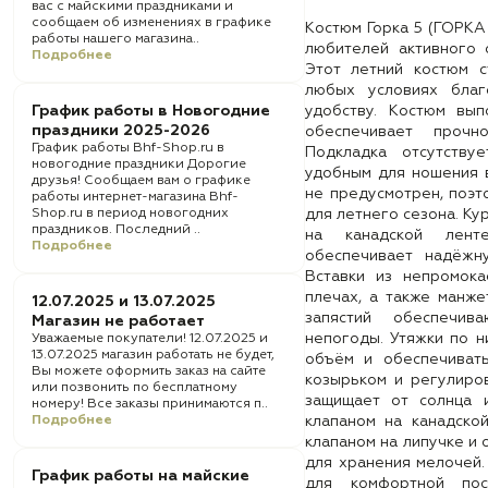
вас с майскими праздниками и
сообщаем об изменениях в графике
Костюм Горка 5 (ГОРКА
работы нашего магазина..
любителей активного о
Подробнее
Этот летний костюм 
любых условиях благ
График работы в Новогодние
удобству. Костюм вып
праздники 2025-2026
обеспечивает прочн
График работы Bhf-Shop.ru в
Подкладка отсутству
новогодние праздники Дорогие
удобным для ношения в
друзья! Сообщаем вам о графике
не предусмотрен, поэт
работы интернет-магазина Bhf-
Shop.ru в период новогодних
для летнего сезона. Ку
праздников. Последний ..
на канадской лент
Подробнее
обеспечивает надёжн
Вставки из непромока
плечах, а также манже
12.07.2025 и 13.07.2025
запястий обеспечив
Магазин не работает
непогоды. Утяжки по н
Уважаемые покупатели! 12.07.2025 и
13.07.2025 магазин работать не будет,
объём и обеспечиват
Вы можете оформить заказ на сайте
козырьком и регулиров
или позвонить по бесплатному
защищает от солнца 
номеру! Все заказы принимаются п..
Подробнее
клапаном на канадской
клапаном на липучке и 
для хранения мелочей.
График работы на майские
для комфортной по