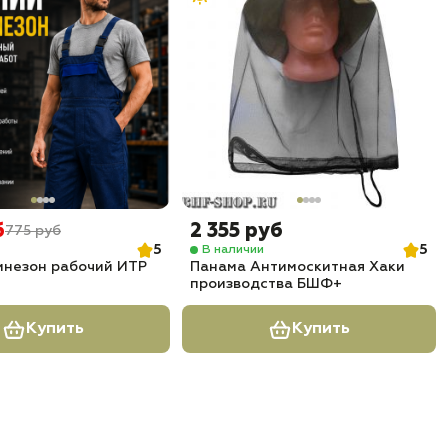
б
2 355 руб
775 руб
5
5
В наличии
инезон рабочий ИТР
Панама Антимоскитная Хаки
производства БШФ+
Купить
Купить