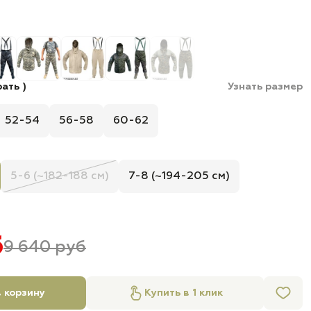
ать )
Узнать размер
52-54
56-58
60-62
5-6 (~182-188 см)
7-8 (~194-205 см)
б
9 640 руб
 корзину
Купить в 1 клик