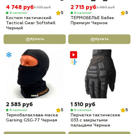
4 748 руб
2 715 руб
5 335 руб
2 980 руб
5
5
В наличии
В наличии
Костюм тактический
ТЕРМОБЕЛЬЕ Бабек
Tactical Gear Softshell
Премиум Черное
Черный
Купить
Купить
2 585 руб
1 510 руб
5
5
В наличии
В наличии
Термобалаклава-маска
Перчатки тактические
Garsing GSG-77 Черная
033 с закрытыми
пальцами Черные