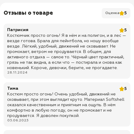
✅
Класс влагозащиты – до 4000 мм (Дождь, снег)
Куртка:
Отзывы о товаре
5
Оценка
✅
Вентиляционные молнии в подмышках
✅
Затяжка по низу куртки для предотвращения попадания
Патрисия
5
холодного воздуха
Костюмчик просто огонь! Я в нём и на полигон, и в лес —
везде готова. Брала для пейнтбола, но ношу вообще
✅
Капюшон регулируется, со стопорками
везде. Лёгкий, удобный, движений не сковывает. Не
✅
Воротник-стойка
промокает, ветром не продувается. В общем, для
активного отдыха — самое то. Чёрный цвет практичный,
✅
Манжеты на текстильной застежке Velcro
грязь не так видна, а если что — постирала и снова как
новенький. Короче, девочки, берите, не прогадаете.
✅
Нагрудный прорезной карман 24Х15 см
28.11.2024
✅ Сквозной прорезной карман в области поясницы 13Х30 см
✅ Пара наплечных карманов 10х15 см
Тима
5
Костюм просто огонь! Очень удобный, движений не
✅ Левый нарукавный карман на предплечье 8х8 см
сковывает, при этом выглядит круто. Материал Softshell
Брюки:
оказался качественным и приятным на ощупь. В нём
комфортно в любую погоду, он не промокает и не
✅
Широкие шлевки под ремень
продувается. Я доволен покупкой.
05.06.2023
✅ Пояс на резинке
✅ Анатомические выточки
на коленях