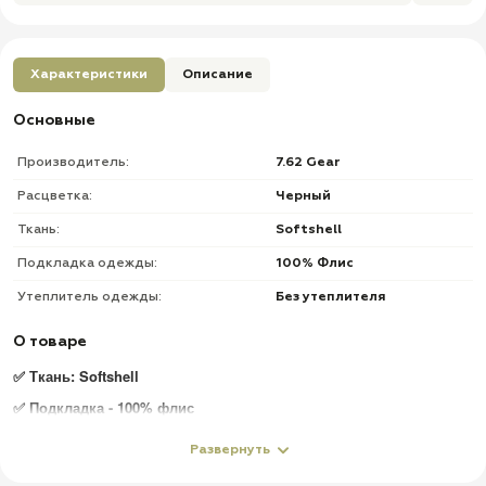
Характеристики
Описание
Основные
Производитель:
7.62 Gear
Расцветка:
Черный
Ткань:
Softshell
Подкладка одежды:
100% Флис
Утеплитель одежды:
Без утеплителя
О товаре
✅
Ткань: Softshell
✅ Подкладка - 100% флис
✅ Сезон: Весна, Осень до +10 С, Зима до -10С
Развернуть
✅
Продвинутые водоотталкивающие свойства