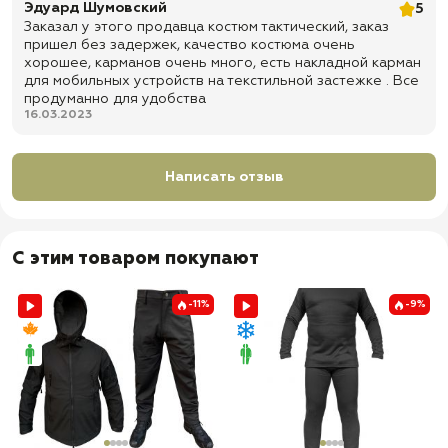
Эдуард Шумовский
5
✅ Затяжки со стопорками по низу брюк
Заказал у этого продавца костюм тактический, заказ
✅
Стандартные поясные открытые карманы 12Х19 см
пришел без задержек, качество костюма очень
хорошее, карманов очень много, есть накладной карман
✅ Большие карго-карманы с выточкой на молнии, размер 22Х16
для мобильных устройств на текстильной застежке . Все
см
продуманно для удобства
16.03.2023
✅ Накладной карман для мобильных устройств на текстильной
застежке 8Х10 см
✅ Задние боковые карманы на текстильной застежке 17Х20 см
Написать отзыв
✅ Задние мини-карманы для ножа, зажигалки или прочего
3,5Х15 см
✅
Доставка по всей России
С этим товаром покупают
✅
Быстрая отправка
-11%
-9%