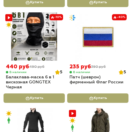
Купить
Купить
-10%
-40%
440 руб
235 руб
490 руб
390 руб
5
5
В наличии
В наличии
Балаклава-маска 6 в 1
Патч (шеврон)
вискозная GONGTEX
фирменный Флаг России
Черная
Купить
Купить