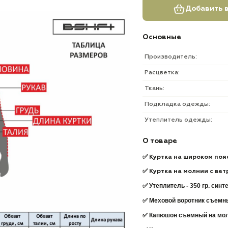
Добавить в
Основные
Производитель:
Расцветка:
Ткань:
Подкладка одежды:
Утеплитель одежды:
О товаре
✅ Куртка на широком поя
✅ Куртка на молнии с ве
✅ Утеплитель
- 350 гр. син
✅ Меховой воротник съемны
✅ Капюшон съемный на мо