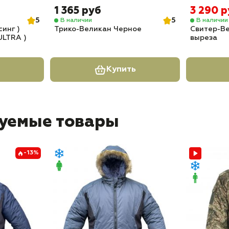
1 365 руб
3 290 
5
5
В наличии
В наличии
синг )
Трико-Великан Черное
Свитер-В
ULTRA )
выреза
Купить
уемые товары
-13%