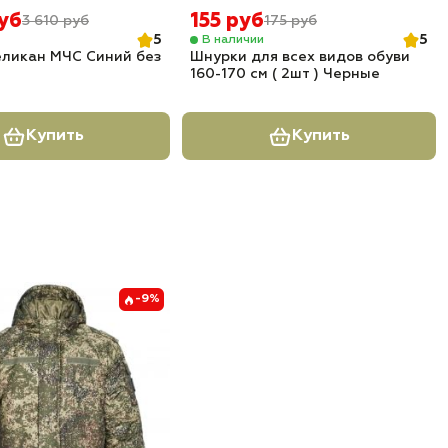
руб
155 руб
3 610 руб
175 руб
5
5
В наличии
еликан МЧС Синий без
Шнурки для всех видов обуви
160-170 см ( 2шт ) Черные
Купить
Купить
-9%