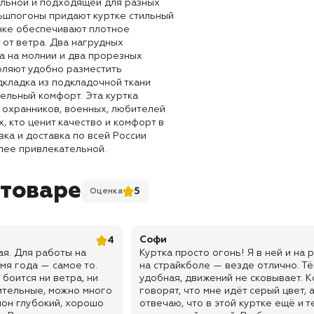
альной и подходящей для разных
ьшпогоны придают куртке стильный
инке обеспечивают плотное
 от ветра. Два нагрудных
а на молнии и два прорезных
оляют удобно разместить
кладка из подкладочной ткани
ельный комфорт. Эта куртка
 охранников, военных, любителей
х, кто ценит качество и комфорт в
ка и доставка по всей России
лее привлекательной.
 товаре
5
Оценка
Софи
4
ая. Для работы на
Куртка просто огонь! Я в ней и на р
мя года — самое то.
на страйкболе — везде отлично. Тё
боится ни ветра, ни
удобная, движений не сковывает. 
ительные, можно много
говорят, что мне идёт серый цвет, а
он глубокий, хорошо
отвечаю, что в этой куртке ещё и т