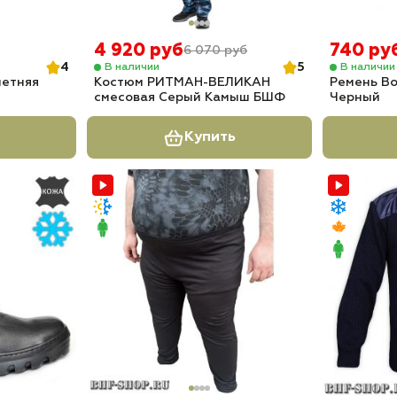
4 920 руб
740 ру
6 070 руб
4
5
В наличии
В наличии
летняя
Костюм РИТМАН-ВЕЛИКАН
Ремень В
смесовая Серый Камыш БШФ
Черный
Купить