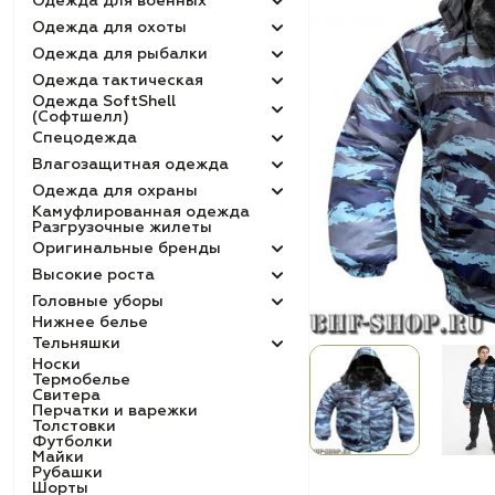
Одежда для военных
Одежда для охоты
Одежда для рыбалки
Одежда тактическая
Одежда SoftShell
(Софтшелл)
Спецодежда
Влагозащитная одежда
Одежда для охраны
Камуфлированная одежда
Разгрузочные жилеты
Оригинальные бренды
Высокие роста
Головные уборы
Нижнее белье
Тельняшки
Носки
Термобелье
Свитера
Перчатки и варежки
Толстовки
Футболки
Майки
Рубашки
Шорты