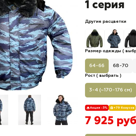
1 серия
Другие расцветки
Размер одежды ( выбр
64-66
68-70
Рост ( выбрать )
3-4 (~170-176 см)
Акция -3%
+79 бонусов
7 925 ру