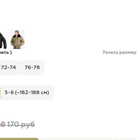
ать )
Узнать размер
72-74
76-78
5-6 (~182-188 см)
б
8 170 руб