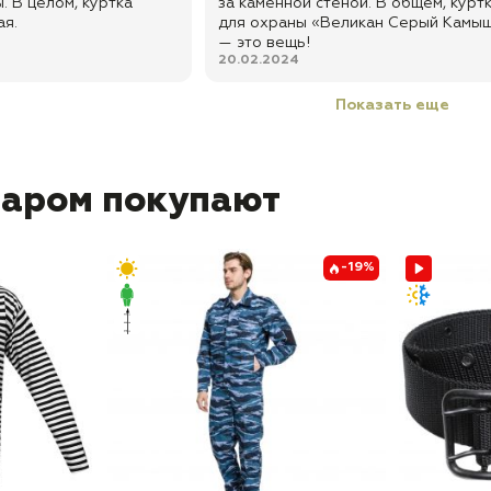
. В целом, куртка
за каменной стеной. В общем, курт
ая.
для охраны «Великан Серый Кам
— это вещь!
20.02.2024
Показать еще
варом покупают
-19%