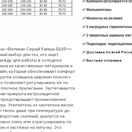
✅ Капюшон регулируется по
✅ Фальшпогоны
✅ Манжеты на резинке
✅ 2 нагрудных горизонталь
✅ 2 прорезных кармана лис
✅ Подкладка: подкладочная
раны «Великан Серый Камыш БШФ+»
✅ Доставка по всей Росс
ьный выбор для тех, кто ищет
дежду для работы в холодное
✅ Быстрая отправка
нена из качественных материалов и
айн, который обеспечивает комфорт
Куртка оснащена широким поясом с
то позволяет регулировать её по
 плотное прилегание. Застёгивается
орая прикрыта ветрозащитной
то предотвращает проникновение
рь. Утеплитель из синтепона весом
т тепло даже при температуре до
воротник съёмный, крепится на
ожно снять или отрегулировать по
к и застёжки на липучку. Это