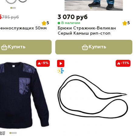
б
3 070 руб
795 руб
5
5
В наличии
оеннослужащих 50мм
Брюки Стражник-Великан
Серый Камыш рип-стоп
Купить
Купить
-9%
-11%