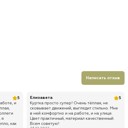
Написать отзыв
Елизавета
5
5
аботе, и
Куртка просто супер! Очень тёплая, не
плая,
сковывает движений, выглядит стильно. Мне
Коллеги
в ней комфортно и на работе, и на улице.
 я
Цвет практичный, материал качественный.
епло, как
Всем советую!