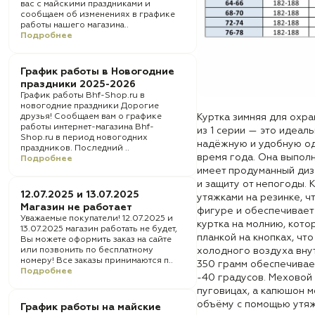
вас с майскими праздниками и
сообщаем об изменениях в графике
работы нашего магазина..
Подробнее
График работы в Новогодние
праздники 2025-2026
График работы Bhf-Shop.ru в
новогодние праздники Дорогие
друзья! Сообщаем вам о графике
Куртка зимняя для ох
работы интернет-магазина Bhf-
из 1 серии — это идеал
Shop.ru в период новогодних
надёжную и удобную о
праздников. Последний ..
время года. Она выпол
Подробнее
имеет продуманный диз
и защиту от непогоды. 
12.07.2025 и 13.07.2025
утяжками на резинке, ч
Магазин не работает
фигуре и обеспечивает
Уважаемые покупатели! 12.07.2025 и
куртка на молнию, кот
13.07.2025 магазин работать не будет,
планкой на кнопках, ч
Вы можете оформить заказ на сайте
или позвонить по бесплатному
холодного воздуха внут
номеру! Все заказы принимаются п..
350 грамм обеспечивае
Подробнее
-40 градусов. Меховой 
пуговицах, а капюшон м
объёму с помощью утяже
График работы на майские