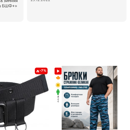
25.12.2022
ка зимняя
ыш БШФ+»
-7%