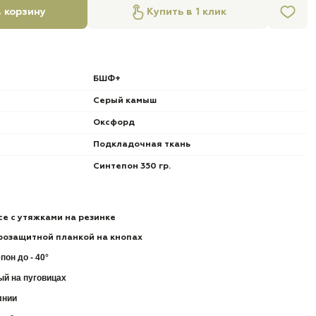
 корзину
Купить в 1 клик
БШФ+
Серый камыш
Оксфорд
Подкладочная ткань
Синтепон 350 гр.
се с утяжками на резинке
трозащитной планкой на кнопах
тепон
до - 40°
й на пуговицах
лнии