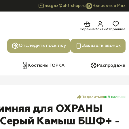
magaz@bhf-shop.ru
Написать в Max
Корзина
Войти
Избранное
Отследить посылку
Заказать звонок
Костюмы ГОРКА
Распродажа
Поделиться
В наличии
зимняя для ОХРАНЫ
 Серый Камыш БШФ+ -