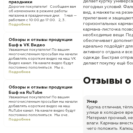
делает куртку универс
праздники
погодных условий. Фал
Дорогие покупатели! Сообщаем вам
об изменениях в режиме работы
вид, а манжеты на рез
магазина в праздничные дни: 1 мая —
прилегание и защищают
работаем с 10:00 до 17:00. 2, 3..
горизонтальных карман
Подробнее
кармана-листочка позв
необходимые вещи. Под
Обзоры и отзывы продукции
обеспечивает дополнит
Бшф в VK Видео
идеально подойдёт для
Уважаемые покупатели! По вашим
активного отдыха и все
многочисленным просьбам мы начали
одежде. Быстрая отправ
добавлять короткие видео на наш VK
делают покупку ещё бо
Видео канал. На канале видео будут
постоянно пополняться. Мы о..
Подробнее
Отзывы о
Обзоры и отзывы продукции
Бшф на RuTube
Уважаемые покупатели! По вашим
Умар
многочисленным просьбам мы начали
добавлять короткие видео на наш
Куртка отличная, тёпл
RuTube канал. На канале видео будут
улице в холодное вре
постоянно пополняться. Мы оче..
Материал прочный, не 
Подробнее
влаги. Карманы вмест
чего положить. Капюш