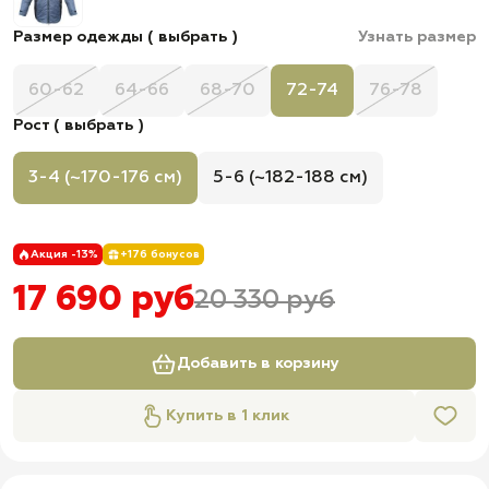
Размер одежды ( выбрать )
Узнать размер
60-62
64-66
68-70
72-74
76-78
Рост ( выбрать )
3-4 (~170-176 см)
5-6 (~182-188 см)
Акция -13%
+176 бонусов
17 690 руб
20 330 руб
Добавить в корзину
Купить в 1 клик