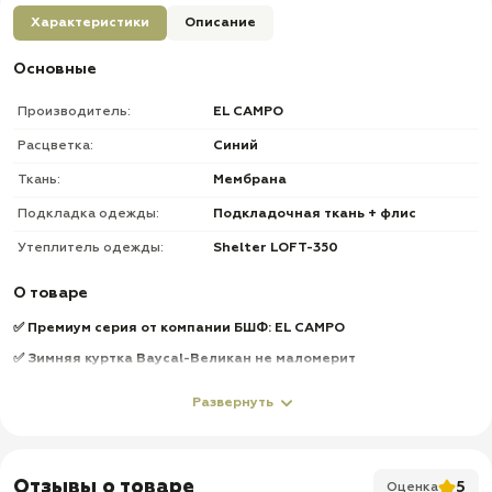
Характеристики
Описание
Основные
Производитель:
EL CAMPO
Расцветка:
Синий
Ткань:
Мембрана
Подкладка одежды:
Подкладочная ткань + флис
Утеплитель одежды:
Shelter LOFT-350
О товаре
✅
Премиум серия от компании БШФ: EL CAMPO
✅
Зимняя куртка Baycal-Великан не маломерит
✅ Имеет анатомический крой
Развернуть
✅
Задняя часть куртки длиннее передней для защиты спины от
ветра и холода
✅
Материал куртки: морозостойкая мембрана 10000/8000 +
Отзывы о товаре
SoftShel
l
5
Оценка