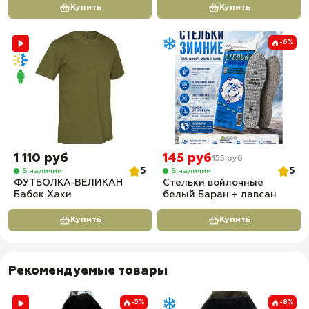
Купить
Купить
-6%
1 110 руб
145 руб
155 руб
5
5
В наличии
В наличии
ФУТБОЛКА-ВЕЛИКАН
Стельки войлочные
Бабек Хаки
белый Баран + лавсан
Купить
Купить
Рекомендуемые товары
-5%
-8%