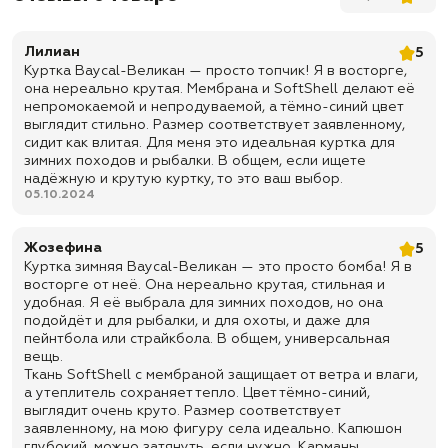
✅
Наполнитель: ультрасовременный дышаший утеплитель
Shelter LOFT-350 ( 460 грамм )
Лилиан
5
✅
Поставляется в индивидуальном чехле на двойной молнии
Куртка Baycal-Великан — просто топчик! Я в восторге,
она нереально крутая. Мембрана и SoftShell делают её
✅
Мембранная морозостойкая мембранная ткань
непромокаемой и непродуваемой, а тёмно-синий цвет
✅
Капюшон и внутренность куртки простегана
выглядит стильно. Размер соответствует заявленному,
сидит как влитая. Для меня это идеальная куртка для
✅
Внутри куртки в области лопаток имеется подкладка из
зимних походов и рыбалки. В общем, если ищете
эластичного приятного трикотажа
надёжную и крутую куртку, то это ваш выбор.
✅
Внутри куртки располагается 1 глубокий карман на молнии
05.10.2024
✅
По низу куртки утяжки для регулировки плотности
прилегания
Жозефина
5
Куртка зимняя Baycal-Великан — это просто бомба! Я в
✅
Куртка на качественной двойной молнии с ветрозащитной
планкой
восторге от неё. Она нереально крутая, стильная и
удобная. Я её выбрала для зимних походов, но она
✅
Куртка оснащена 5 карманами ( 2 боковых прорезных на
подойдёт и для рыбалки, и для охоты, и даже для
молнии, 2 нагрудных кармана на молнии + 1 внутренний карман
пейнтбола или страйкбола. В общем, универсальная
на молнии )
вещь.
✅
Рукава на манжетах + специальные утяжки на рукавах
Ткань SoftShell с мембраной защищает от ветра и влаги,
а утеплитель сохраняет тепло. Цвет тёмно-синий,
✅
Глубокий капюшон
выглядит очень круто. Размер соответствует
✅
Капюшон имеет регулировку сзади
заявленному, на мою фигуру села идеально. Капюшон
глубокий, можно затянуть, если нужно. Карманы