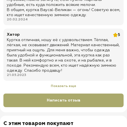
✅
Капюшон оснащен опушкой из искусственного меха, на
удобные, есть куда положить всякие мелочи.
молнии, есть возможность отстегнуть
В общем, куртка Baycal-Великан — огонь! Советую всем,
✅
Капюшон регулируется специальными фиксаторами по овалу
кто ищет качественную зимнюю одежду.
лица
20.02.2024
✅
Петелька для подвешивания куртки
Хатор
5
✅
Доставка по всей России
Куртка отличная, ношу её с удовольствием. Тёплая,
✅
Быстрая отправка
лёгкая, не сковывает движений. Материал качественный,
приятный на ощупь. Для меня важно, чтобы одежда
была удобной и функциональной, эта куртка как раз
такая. В ней комфортно и на охоте, и на рыбалке, и в
походе. Рекомендую всем, кто ищет надёжную зимнюю
одежду. Спасибо продавцу!
21.05.2023
Показать еще
Написать отзыв
С этим товаром покупают