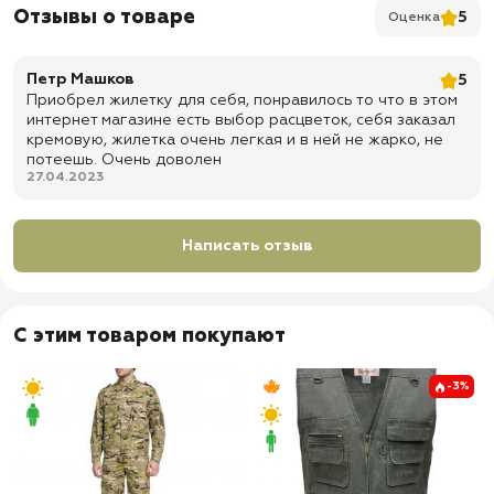
Отзывы о товаре
5
Оценка
✅ Застёжка: центральная молния
✅ Регулировка посадки: утяжки на спинке позволяют подогнать
жилет по фигуре
Петр Машков
5
Приобрел жилетку для себя, понравилось то что в этом
✅ Особенность размерной сетки: модель маломерит примерно на
один размер — при выборе рекомендуется учитывать запас по
интернет магазине есть выбор расцветок, себя заказал
размеру
кремовую, жилетка очень легкая и в ней не жарко, не
потеешь. Очень доволен
✅ Доставка по всей России
27.04.2023
✅ Быстрая отправка
Написать отзыв
С этим товаром покупают
-3%