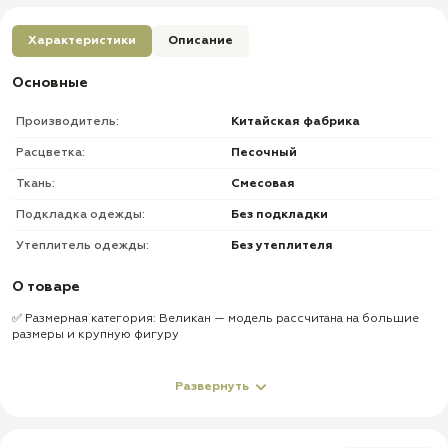
Характеристики
Описание
Основные
Производитель:
Китайская фабрика
Расцветка:
Песочный
Ткань:
Смесовая
Подкладка одежды:
Без подкладки
Утеплитель одежды:
Без утеплителя
О товаре
✅ Размерная категория: Великан — модель рассчитана на большие
размеры и крупную фигуру
✅ Наружные карманы: 10 карманов — подходят для размещения
телефона, документов, рыболовных принадлежностей и других
Развернуть
необходимых мелочей
✅ Внутренние карманы: 4 кармана на молнии — помогают отдельно
хранить небольшие и ценные предметы