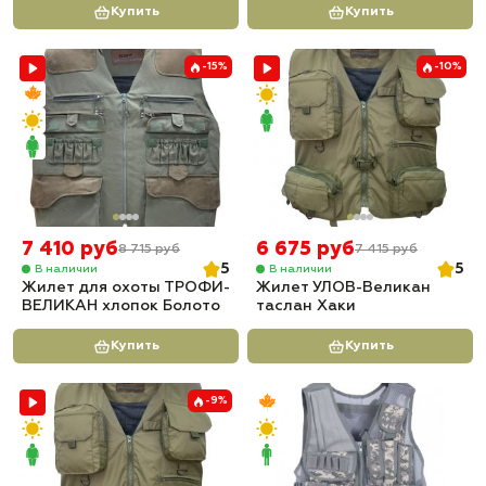
Купить
Купить
-15%
-10%
7 410 руб
6 675 руб
8 715 руб
7 415 руб
5
5
В наличии
В наличии
Жилет для охоты ТРОФИ-
Жилет УЛОВ-Великан
ВЕЛИКАН хлопок Болото
таслан Хаки
Купить
Купить
-9%