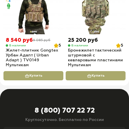
8 540 руб
25 200 руб
9 085 руб
5
5
В наличии
В наличии
Жилет-плитник Gongtex
Бронежилет тактический
Урбан Адапт ( Urban
штурмовой с
Adapt ) TV0149
кевларовыми пластинами
Мультикам
Мультикам
Купить
Купить
8 (800) 707 22 72
Круглосуточно. Бесплатно по России