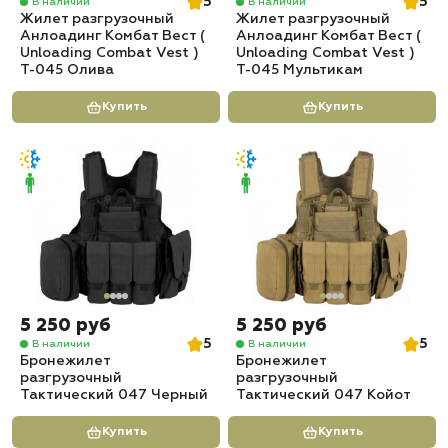
5
5
В наличии
В наличии
Жилет разгрузочный
Жилет разгрузочный
Анлоадинг Комбат Вест (
Анлоадинг Комбат Вест (
Unloading Combat Vest )
Unloading Combat Vest )
T-045 Олива
T-045 Мультикам
Купить
Купить
5 250 руб
5 250 руб
5
5
В наличии
В наличии
Бронежилет
Бронежилет
разгрузочный
разгрузочный
Тактический 047 Черный
Тактический 047 Койот
Купить
Купить