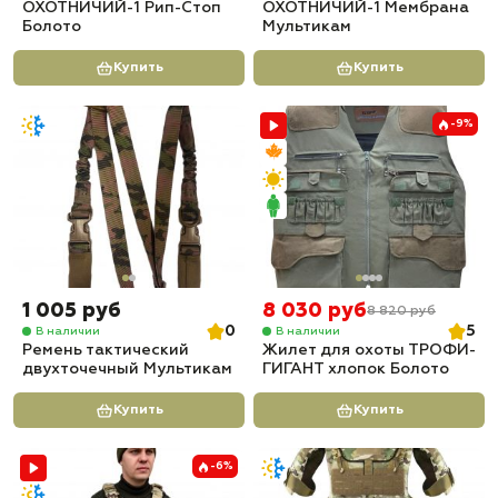
ОХОТНИЧИЙ-1 Рип-Стоп
ОХОТНИЧИЙ-1 Мембрана
Болото
Мультикам
Купить
Купить
-9%
1 005 руб
8 030 руб
8 820 руб
0
5
В наличии
В наличии
Ремень тактический
Жилет для охоты ТРОФИ-
двухточечный Мультикам
ГИГАНТ хлопок Болото
Купить
Купить
-6%