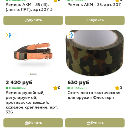
0
0
Ремень АКМ - 35 (III),
Ремень АКМ - 35, арт. 307
(лента ЛРТ), арт.307-3
Купить
Купить
2 420 руб
630 руб
0
0
В наличии
В наличии
Ремень ружейный,
Скотч лента тактическая
регулируемый,
для оружия Флектарн
противоскользящий,
кожаное крепление, арт.
336
Купить
Купить