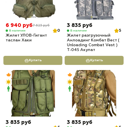
6 940 руб
3 835 руб
7 625 руб
0
5
В наличии
В наличии
Жилет УЛОВ-Гигант
Жилет разгрузочный
таслан Хаки
Анлоадинг Комбат Вест (
Unloading Combat Vest )
T-045 Акупат
Купить
Купить
3 835 руб
3 835 руб