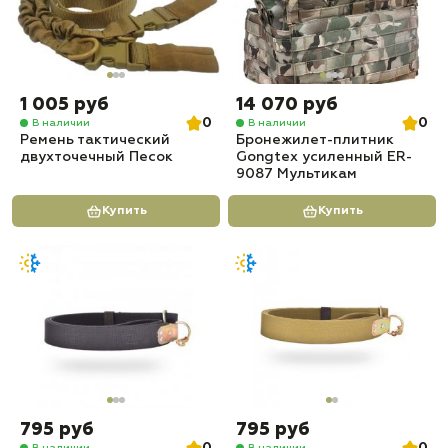
1 005 руб
14 070 руб
0
0
В наличии
В наличии
Ремень тактический
Бронежилет-плитник
двухточечный Песок
Gongtex усиленный ER-
9087 Мультикам
Купить
Купить
795 руб
795 руб
В наличии
В наличии