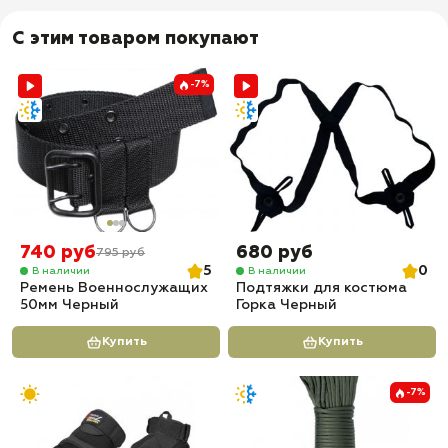
альпинизма, высотных работ и подъёма людей
✅ Доставка по всей России
С этим товаром покупают
✅ Быстрая отправка
-7%
740 руб
680 руб
795 руб
5
0
В наличии
В наличии
Ремень Военнослужащих
Подтяжки для костюма
50мм Черный
Горка Черный
Купить
Купить
-7%