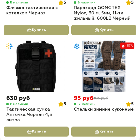
5
5
В наличии
В наличии
Фляжка тактическая с
Паракорд GONGTEX
котелком Черная
Nylon, 30 м, 5мм, 11-ти
жильный, 600LB Черный
Купить
Купить
-10%
630 руб
95 руб
105 руб
5
5
В наличии
В наличии
Тактическая сумка
Стельки зимние суконные
Аптечка Черная 4,5
литра
Купить
Купить