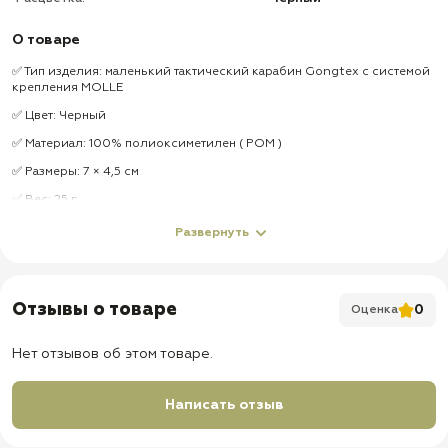
О товаре
✅ Тип изделия: маленький тактический карабин Gongtex с системой
крепления MOLLE
✅ Цвет: Черный
✅ Материал: 100% полиоксиметилен ( POM )
✅ Размеры: 7 × 4,5 см
✅ Вес: 25 г
✅ Комплектация: 2 шт. в блистере
Развернуть
✅ Крепление MOLLE: подходит для фиксации к стропам системы
MOLLE с двух сторон
✅ Формат: маленький и лёгкий карабин для компактного размещения
Отзывы о товаре
0
Оценка
на снаряжении
✅ Назначение: для крепления аксессуаров, подвесов, мелкого
Нет отзывов об этом товаре.
снаряжения и элементов тактической экипировки
✅ Применение: подходит для туризма, рыбалки, охоты, страйкбола,
пейнтбола, походов и повседневного использования
Написать отзыв
✅ Важно: не использовать как страховочный карабин для