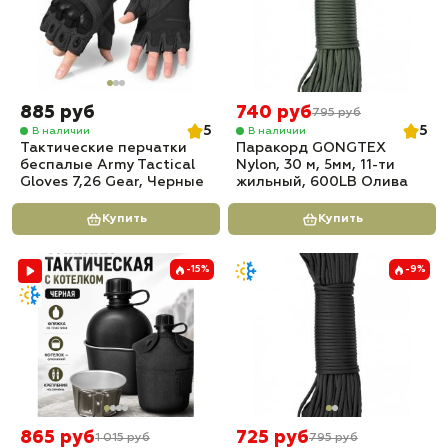
885 руб
740 руб
795 руб
5
5
В наличии
В наличии
Тактические перчатки
Паракорд GONGTEX
беспалые Army Tactical
Nylon, 30 м, 5мм, 11-ти
Gloves 7,26 Gear, Черные
жильный, 600LB Олива
Купить
Купить
-15%
-9%
865 руб
725 руб
1 015 руб
795 руб