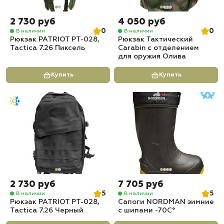
2 730 руб
4 050 руб
0
0
В наличии
В наличии
Рюкзак PATRIOT РТ-028,
Рюкзак Тактический
Tactica 7.26 Пиксель
Carabin с отделением
для оружия Олива
Купить
Купить
2 730 руб
7 705 руб
5
5
В наличии
В наличии
Рюкзак PATRIOT РТ-028,
Сапоги NORDMAN зимние
Tactica 7.26 Черный
с шипами -70С°