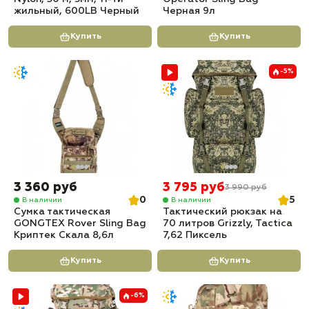
жильный, 600LB Черный
Черная 9л
Купить
Купить
-5%
3 360 руб
3 795 руб
3 990 руб
0
5
В наличии
В наличии
Сумка тактическая
Тактический рюкзак на
GONGTEX Rover Sling Bag
70 литров Grizzly, Tactica
Криптек Скала 8,6л
7,62 Пиксель
Купить
Купить
-6%