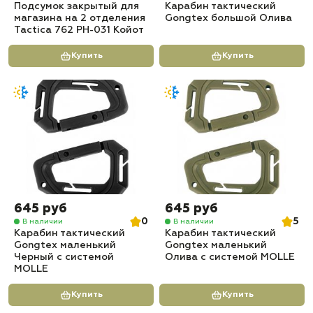
Подсумок закрытый для
Карабин тактический
магазина на 2 отделения
Gongtex большой Олива
Tactica 762 PH-031 Койот
Купить
Купить
645 руб
645 руб
0
5
В наличии
В наличии
Карабин тактический
Карабин тактический
Gongtex маленький
Gongtex маленький
Черный с системой
Олива с системой MOLLE
MOLLE
Купить
Купить