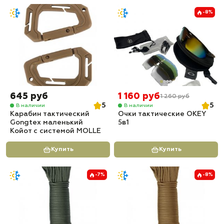
-8%
645 руб
1 160 руб
1 260 руб
5
5
В наличии
В наличии
Карабин тактический
Очки тактические OKEY
Gongtex маленький
5в1
Койот с системой MOLLE
Купить
Купить
-7%
-8%