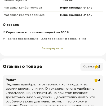
Объем термоса:
1000 мл
Материал колбы термоса:
Нержавеющая сталь
Материал корпуса термоса:
Нержавеющая сталь
О товаре
✅ Cправляются с теплоизоляцией на 100%
✅ Термос предназначен для переноски и сохранения
температуры горячих и холодных жидкостей
Развернуть
✅ Термос выполнен из высококачественной нержавеющей
стали марки 18/8
✅ Имеет двойную металлическую вакуумную колбу
Отзывы о товаре
✅ Не боится вибраций
5
Оценка
✅ Горловина шириной 7,5 см
✅ Переносит легкие удары без нарушения герметичности колбы
Ренат
4
Недавно приобрёл этот термос и хочу поделиться
✅ С винтовой пробкой с клапаном, крышкой и дополнительной
своими впечатлениями. Он оказался очень удобным в
чашкой (объем 300 мл)
использовании, компактный, но при этом вмещает
✅ Винтовая крышка оснащена клапаном для налива жидкостей
достаточно много жидкости. Держит тепло долго, что
из термоса без снятия ее с горловины
особенно важно для меня, так как я часто хожу в
походы. Также мне понравилось качество материалов,