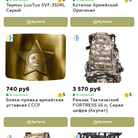
0
5
Термос LuoTuo SVF-350RL
Котелок Армейский
Серый
Оригинал
Купить
Купить
740 руб
3 570 руб
5
5
В наличии
В наличии
Бляха-пряжка армейская
Рюкзак Тактический
уставная СССР
FORTRESS 55 л, Серая
цифра (Акупат)
Купить
Купить