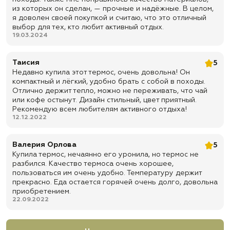
✅ Оснащен удобной ручкой для переноски и пластиковым
из которых он сделан, — прочные и надёжные. В целом,
донцем
я доволен своей покупкой и считаю, что это отличный
✅ Гарантированное сохранение тепла в зимнее время (при
выбор для тех, кто любит активный отдых.
условии 100% наполнения): 6 часов 78С, через 12 часов 63С.
19.03.2024
Советы по использованию:
✅ Перед заливкой горячих напитков рекомендуется обдать
Таисия
5
термос кипятком для равномерного прогрева внутренней
Недавно купила этот термос, очень довольна! Он
колбы
компактный и лёгкий, удобно брать с собой в походы.
Отлично держит тепло, можно не переживать, что чай
✅ После использования хорошо вымыть и просушить\
или кофе остынут. Дизайн стильный, цвет приятный.
✅ Хранить термос лучше хорошо вымытым и со снятой пробкой
Рекомендую всем любителям активного отдыха!
для предотвращения появления неприятного запаха
12.12.2022
✅ Не рекомендуется заливать в термос раскаленный жир или
масло
Валерия Орлова
5
✅Не рекомендуется хранить продукты в термосе более 2х суток
Купила термос, нечаянно его уронила, но термос не
разбился. Качество термоса очень хорошее,
✅ Важно! В термосе не рекомендуется хранить газированные
пользоваться им очень удобно. Температуру держит
напитки (содержащие углекислоту) и молочные продукты, либо
прекрасно. Еда остается горячей очень долго, довольна
другие продукты склонные к бурному брожению
приобретением.
✅ Доставка по всей России
22.09.2022
✅ Быстрая отправка