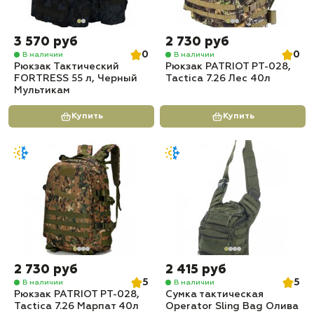
3 570 руб
2 730 руб
0
0
В наличии
В наличии
Рюкзак Тактический
Рюкзак PATRIOT РТ-028,
FORTRESS 55 л, Черный
Tactica 7.26 Лес 40л
Мультикам
Купить
Купить
2 730 руб
2 415 руб
5
5
В наличии
В наличии
Рюкзак PATRIOT РТ-028,
Сумка тактическая
Tactica 7.26 Марпат 40л
Operator Sling Bag Олива