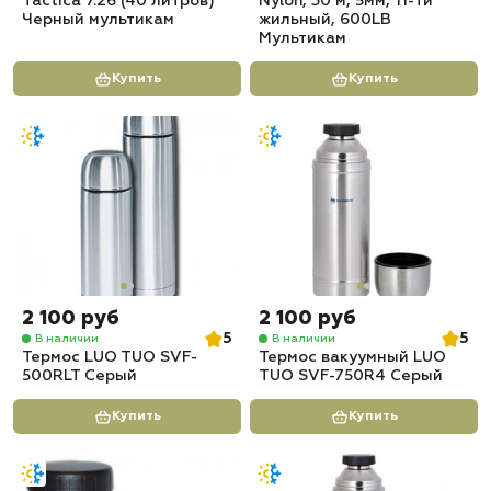
Tactica 7.26 (40 литров)
Nylon, 30 м, 5мм, 11-ти
Черный мультикам
жильный, 600LB
Мультикам
Купить
Купить
2 100 руб
2 100 руб
5
5
В наличии
В наличии
Термос LUO TUO SVF-
Термос вакуумный LUO
500RLT Серый
TUO SVF-750R4 Серый
Купить
Купить