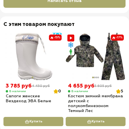
Написать отзыв
С этим товаром покупают
-15%
-17%
3 785 руб
4 655 руб
4 450 руб
5 605 руб
0
5
В наличии
В наличии
Сапоги женские
Костюм зимний мембрана
Вездеход ЭВА Белые
детский с
полукомбинезоном
Темный Лес
Купить
Купить