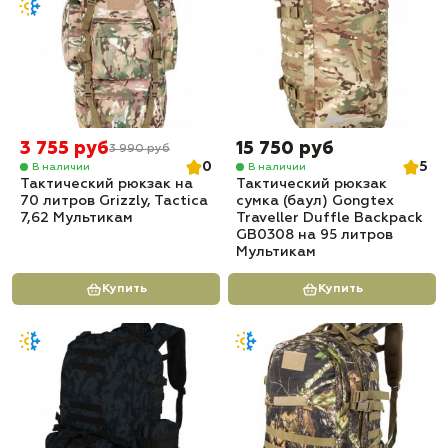
3 755 руб
15 750 руб
3 990 руб
0
5
В наличии
В наличии
Тактический рюкзак на
Тактический рюкзак
70 литров Grizzly, Tactica
сумка (баул) Gongtex
7,62 Мультикам
Traveller Duffle Backpack
GB0308 на 95 литров
Мультикам
Купить
Купить