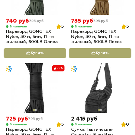
740 руб
735 руб
795 руб
795 руб
5
5
В наличии
В наличии
Паракорд GONGTEX
Паракорд GONGTEX
Nylon, 30 м, 5мм, 11-ти
Nylon, 30 м, 5мм, 11-ти
жильный, 600LB Олива
жильный, 600LB Песок
Купить
Купить
-9%
725 руб
2 415 руб
795 руб
5
0
В наличии
В наличии
Паракорд GONGTEX
Сумка Тактическая
Nylon, 30 м, 5мм, 11-ти
Operator Sling Bag