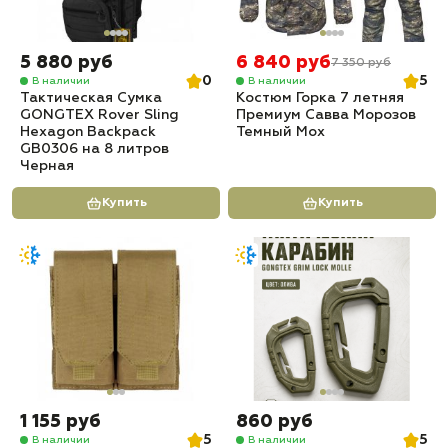
5 880 руб
6 840 руб
7 350 руб
0
5
В наличии
В наличии
Тактическая Сумка
Костюм Горка 7 летняя
GONGTEX Rover Sling
Премиум Савва Морозов
Hexagon Backpack
Темный Мох
GB0306 на 8 литров
Черная
Купить
Купить
1 155 руб
860 руб
5
5
В наличии
В наличии