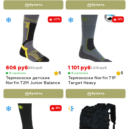
Купить
Купить
-27%
-9%
606 руб
1 101 руб
830 руб
1 210 руб
5
5
В наличии
В наличии
Термоноски детские
Термоноски Norfin T1P
Norfin T2M Junior Balance
Target Heavy
Купить
Купить
-8%