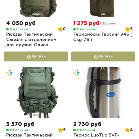
4 050 руб
1 275 руб
1 355 руб
0
5
В наличии
В наличии
Рюкзак Тактический
Термоноски Гарсинг 946 (
Carabin с отделением
Gsg-76 )
для оружия Олива
Купить
Купить
3 570 руб
2 730 руб
5
4
В наличии
В наличии
Рюкзак Тактический
Термос LuoTuo SVF-