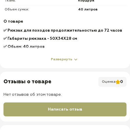
Ткань:
Кордура
Объем сумки:
40 литров
О товаре
✅ Рюкзак для походов продолжительностью до 72 часов
✅ Габариты рюкзака - 50Х34Х28 см
✅ Обьем: 40 литров
✅ Цвет: Лес
Развернуть
✅ Материал: Кордура 600 D
✅ Защита от промокания
✅ Основное большое отделение и внешние малое
Отзывы о товаре
0
Оценка
✅ Нижние крепежные стропы для крепление палатки,
туристического коврика или спального мешка
Нет отзывов об этом товаре.
✅ Ручка из кордуры срегулируемыми петлями для
крепления снаряжения на верхнюю часть рюкзака
Написать отзыв
✅ Удобные лямки
✅ D-образные кольца на лямках
✅ Стропы "МОЛЛЕ"