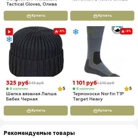
Tactical Gloves, Олива
Купить
Купить
-6%
-9%
325 руб
1 101 руб
345 руб
1 210 руб
5
5
В наличии
В наличии
Шапка вязаная Лапша
Термоноски Norfin T1P
Бабек Черная
Target Heavy
Купить
Купить
Рекомендуемые товары