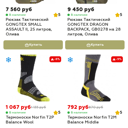
7 560 руб
9 450 руб
5
5
В наличии
В наличии
Рюкзак Тактический
Рюкзак Тактический
GONGTEX SMALL
GONGTEX DRAGON
ASSAULT II, 25 литров,
BACKPACK, GB0278 на 28
Олива
литров, Олива
Купить
Купить
-6%
-9%
1 067 руб
792 руб
1 135 руб
870 руб
5
5
В наличии
В наличии
Термоноски Norfin T2P
Термоноски Norfin T2M
Balance Wool
Balance Middle