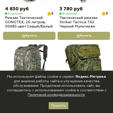
4 830 руб
3 780 руб
5
5
В наличии
В наличии
Рюкзак Тактический
Тактический рюкзак
GONGTEX, 20 литров,
Striker Tactica 7.62
00685 цвет Серый/Белый
Черный Мультикам
Купить
Купить
Мы используем файлы cookie и сервис
Яндекс.Метрика
для анализа работы сайта и улучшения качества
обслуживания. Продолжая использовать сайт, вы
соглашаетесь с использованием cookie в соответствии с
3 570 руб
3 570 руб
Политикой конфиденциальности
.
0
0
В наличии
В наличии
Рюкзак Тактический
Рюкзак тактический
FORTRESS 55 л, Марпат
LEGIONER Пиксель 40л
Принять
Главная
Каталог
Корзина
Войти
Избранное