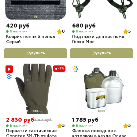
420 руб
680 руб
0
5
В наличии
В наличии
Коврик пенный пенка
Подтяжки для костюма
Серый
Горка Мос
Купить
Купить
-9%
2 830 руб
1 785 руб
3 105 руб
5
5
В наличии
В наличии
Перчатки тактические
Фляжка походная с
Gongtex 3M-Thinsulate
котелком в чехле Олива