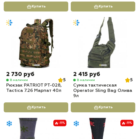
Купить
Купить
2 730 руб
2 415 руб
5
5
В наличии
В наличии
Рюкзак PATRIOT РТ-028,
Сумка тактическая
Tactica 7.26 Марпат 40л
Operator Sling Bag Олива
9л
Купить
Купить
-11%
-11%