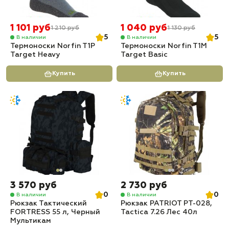
1 101 руб
1 040 руб
1 210 руб
1 130 руб
5
5
В наличии
В наличии
Термоноски Norfin T1P
Термоноски Norfin T1M
Target Heavy
Target Basic
Купить
Купить
3 570 руб
2 730 руб
0
0
В наличии
В наличии
Рюкзак Тактический
Рюкзак PATRIOT РТ-028,
FORTRESS 55 л, Черный
Tactica 7.26 Лес 40л
Мультикам