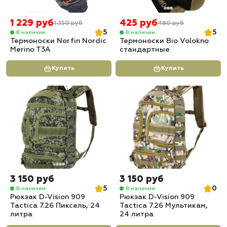
1 229 руб
425 руб
1 350 руб
480 руб
5
5
В наличии
В наличии
Термоноски Norfin Nordic
Термоноски Bio Volokno
Merino T3A
стандартные
Купить
Купить
3 150 руб
3 150 руб
5
0
В наличии
В наличии
Рюкзак D-Vision 909
Рюкзак D-Vision 909
Tactica 7.26 Пиксель, 24
Tactica 7.26 Мультикам,
литра
24 литра