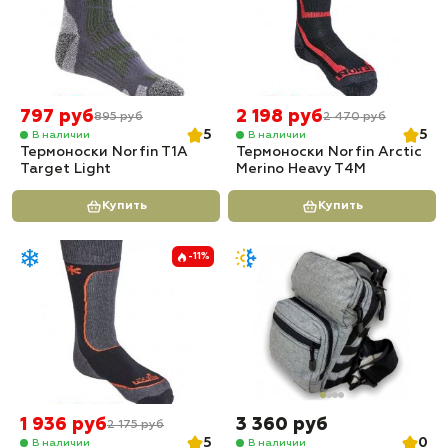
797 руб
2 198 руб
895 руб
2 470 руб
5
5
В наличии
В наличии
Термоноски Norfin T1A
Термоноски Norfin Arctic
Target Light
Merino Heavy T4M
Купить
Купить
-11%
1 936 руб
3 360 руб
2 175 руб
5
0
В наличии
В наличии