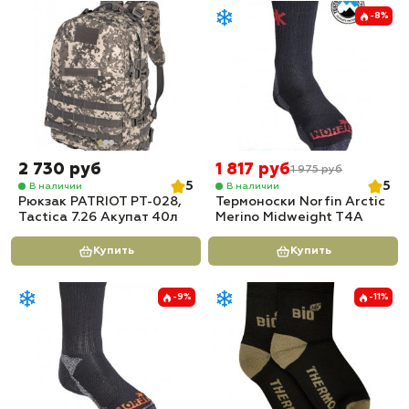
-8%
2 730 руб
1 817 руб
1 975 руб
5
5
В наличии
В наличии
Рюкзак PATRIOT РТ-028,
Термоноски Norfin Arctic
Tactica 7.26 Акупат 40л
Merino Midweight T4A
Купить
Купить
-9%
-11%