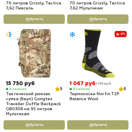
70 литров Grizzly, Tactica
70 литров Grizzly, Tactica
7,62 Пиксель
7,62 Мультикам
Купить
Купить
-6%
15 750 руб
1 067 руб
1 135 руб
5
5
В наличии
В наличии
Тактический рюкзак
Термоноски Norfin T2P
сумка (баул) Gongtex
Balance Wool
Traveller Duffle Backpack
GB0308 на 95 литров
Мультикам
Купить
Купить