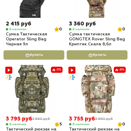
2 415 руб
3 360 руб
0
0
В наличии
В наличии
Сумка Тактическая
Сумка тактическая
Operator Sling Bag
GONGTEX Rover Sling Bag
Черная 9л
Криптек Скала 8,6л
Купить
Купить
-5%
-6%
3 795 руб
3 755 руб
3 990 руб
3 990 руб
5
0
В наличии
В наличии
Тактический рюкзак на
Тактический рюкзак на