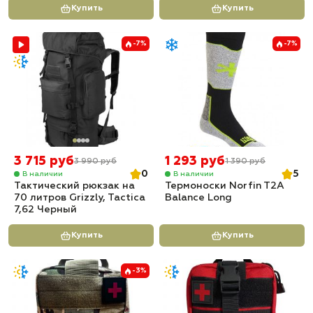
Купить
Купить
-7%
-7%
3 715 руб
1 293 руб
3 990 руб
1 390 руб
0
5
В наличии
В наличии
Тактический рюкзак на
Термоноски Norfin T2A
70 литров Grizzly, Tactica
Balance Long
7,62 Черный
Купить
Купить
-3%