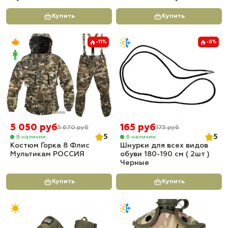
✅ Дополнительный отсек размером 45х25х10 см, объем 11 л
Купить
Купить
✅ Два наружных кармана на молнии по кругу (верхний 11х19х5
см и нижний 25х19х5 см)
-11%
-6%
✅ Доставка по всей России
✅ Быстрая отправка
5 050 руб
165 руб
5 670 руб
175 руб
5
5
В наличии
В наличии
Костюм Горка 8 Флис
Шнурки для всех видов
Мультикам РОССИЯ
обуви 180-190 см ( 2шт )
Черные
Купить
Купить