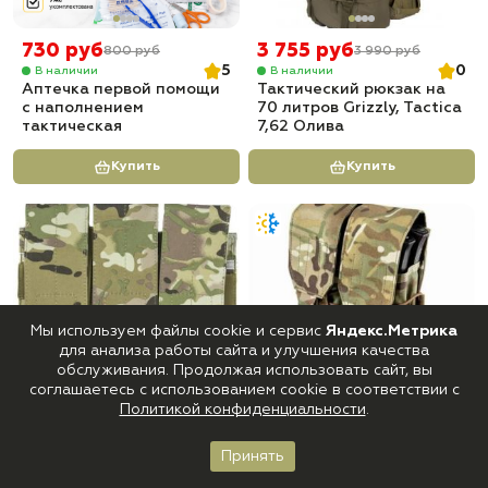
730 руб
3 755 руб
800 руб
3 990 руб
5
0
В наличии
В наличии
Аптечка первой помощи
Тактический рюкзак на
с наполнением
70 литров Grizzly, Tactica
тактическая
7,62 Олива
Купить
Купить
Мы используем файлы cookie и сервис
Яндекс.Метрика
для анализа работы сайта и улучшения качества
обслуживания. Продолжая использовать сайт, вы
соглашаетесь с использованием cookie в соответствии с
1 260 руб
1 155 руб
Политикой конфиденциальности
.
0
5
В наличии
В наличии
Подсумок закрытый для
Подсумок закрытый для
Принять
магазина на 3 отделения
магазина на 2 отделения
Главная
Каталог
Корзина
Войти
Избранное
Tactica 762 PH-031
Tactica 762 PH-031