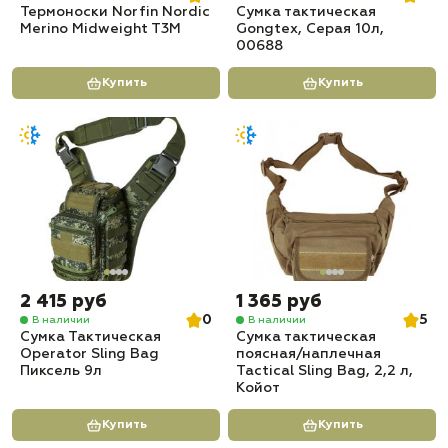
Термоноски Norfin Nordic
Сумка тактическая
Merino Midweight T3M
Gongtex, Серая 10л,
00688
Купить
Купить
2 415 руб
1 365 руб
0
5
В наличии
В наличии
Сумка Тактическая
Сумка тактическая
Operator Sling Bag
поясная/наплечная
Пиксель 9л
Tactical Sling Bag, 2,2 л,
Койот
Купить
Купить