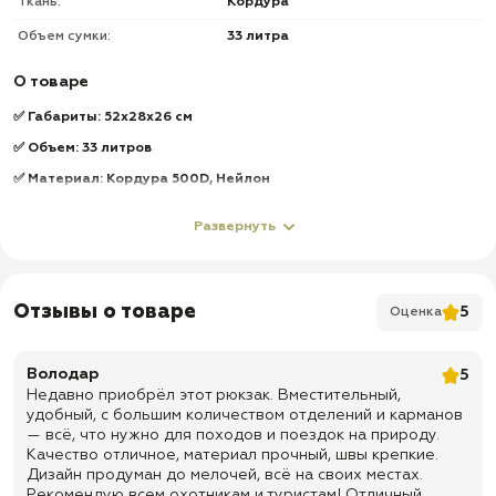
Ткань:
Кордура
Объем сумки:
33 литра
О товаре
✅ Габариты: 52х28х26 см
✅ Объем: 33 литров
✅ Материал: Кордура 500D, Нейлон
✅ Два больших влагозащитных отделения более 25 литров с
Развернуть
молнией по кругу высокого качества
✅ Основное отделение оборудованно круговой молнией на 270°
и двумя внутренними карманами
✅ Удобные лямки с вентиляцией и сетчатой подкладкой
Отзывы о товаре
5
Оценка
шириной 7,5 см
✅ Сверху лямки оборудованы противооткидами
Володар
5
✅ Настраиваемая меж-лямочная стропа с застежкой Фастекс
Недавно приобрёл этот рюкзак. Вместительный,
удобный, с большим количеством отделений и карманов
✅ Мягкая сетчатая спинка с вентиляцией и большим
— всё, что нужно для походов и поездок на природу.
спрятанным карманом 41Х28 см
Качество отличное, материал прочный, швы крепкие.
✅ Настраиваемый по длине поясной ремень с застежкой
Дизайн продуман до мелочей, всё на своих местах.
Фастекс, максимальная длина - 100 см
Рекомендую всем охотникам и туристам! Отличный