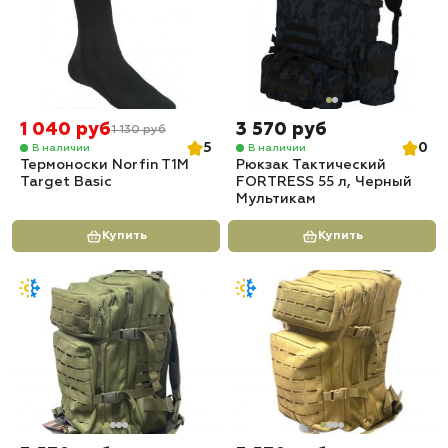
1 040 руб
3 570 руб
1 130 руб
5
0
В наличии
В наличии
Термоноски Norfin T1M
Рюкзак Тактический
Target Basic
FORTRESS 55 л, Черный
Мультикам
Купить
Купить