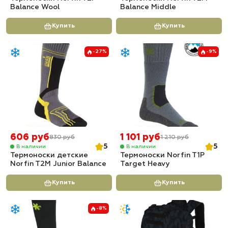
Balance Wool
Balance Middle
Купить
Купить
-27%
-9%
606 руб
1 101 руб
830 руб
1 210 руб
5
5
В наличии
В наличии
Термоноски детские
Термоноски Norfin T1P
Norfin T2M Junior Balance
Target Heavy
Купить
Купить
-8%