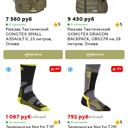
7 560 руб
9 450 руб
5
5
В наличии
В наличии
Рюкзак Тактический
Рюкзак Тактический
GONGTEX SMALL
GONGTEX DRAGON
ASSAULT II, 25 литров,
BACKPACK, GB0278 на 28
Олива
литров, Олива
Купить
Купить
-6%
-9%
1 067 руб
792 руб
1 135 руб
870 руб
5
5
В наличии
В наличии
Термоноски Norfin T2P
Термоноски Norfin T2M