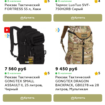
5
4
В наличии
В наличии
Рюкзак Тактический
Термос LuoTuo SVF-
FORTRESS 55 л, Хаки
750H2RB Серый
Купить
Купить
7 560 руб
9 450 руб
5
5
В наличии
В наличии
Рюкзак Тактический
Рюкзак Тактический
GONGTEX SMALL
GONGTEX DRAGON
ASSAULT II, 25 литров,
BACKPACK, GB0278 на 28
Черный
литров, Мультикам
Купить
Купить