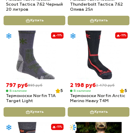
Scout Tactica 7.62 Черный
Thunderbolt Tactica 7.62
20 литров
Олива 25л
Купить
Купить
-11%
-11%
797 руб
2 198 руб
895 руб
2 470 руб
5
5
В наличии
В наличии
Термоноски Norfin T1A
Термоноски Norfin Arctic
Target Light
Merino Heavy T4M
Купить
Купить
-11%