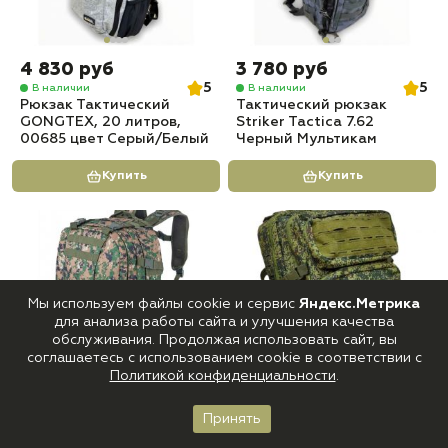
4 830 руб
3 780 руб
5
5
В наличии
В наличии
Рюкзак Тактический
Тактический рюкзак
GONGTEX, 20 литров,
Striker Tactica 7.62
00685 цвет Серый/Белый
Черный Мультикам
Купить
Купить
Мы используем файлы cookie и сервис
Яндекс.Метрика
для анализа работы сайта и улучшения качества
обслуживания. Продолжая использовать сайт, вы
соглашаетесь с использованием cookie в соответствии с
Политикой конфиденциальности
.
3 570 руб
3 570 руб
0
0
В наличии
В наличии
Принять
Рюкзак Тактический
Рюкзак тактический
Главная
Каталог
Корзина
Войти
Избранное
FORTRESS 55 л, Марпат
LEGIONER Пиксель 40л