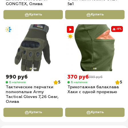
GONGTEX, Олива
5в1
Купить
Купить
-6%
990 руб
370 руб
395 руб
5
5
В наличии
В наличии
Тактические перчатки
Трикотажная балаклава
полнопалые Army
Хаки с одной прорезью
Tactical Gloves 7,26 Gear,
Олива
Купить
Купить