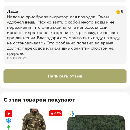
✅ Материал рюкзака: нейлон и износостойкий материал Cordura
500D
Лада
5
Недавно приобрела гидратор для походов. Очень
✅ Доставка по всей России
удобная вещь! Можно взять с собой много воды и не
✅ Быстрая отправка
переживать, что она закончится в неподходящий
момент. Гидратор легко крепится к рюкзаку, не мешает
при движении. Благодаря ему можно пить воду на ходу,
не останавливаясь. Это особенно полезно во время
долгих переходов или активных занятий спортом на
природе.
03.10.2021
Написать отзыв
С этим товаром покупают
-13%