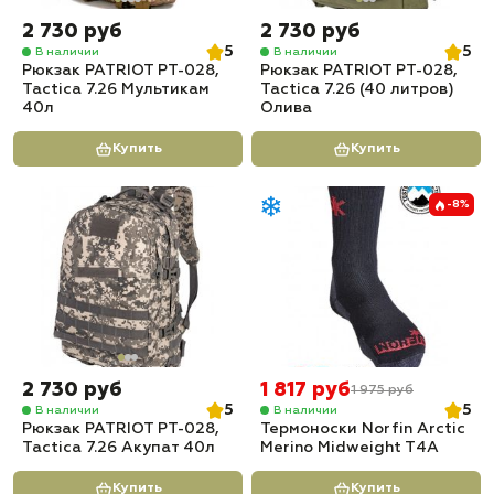
2 730 руб
2 730 руб
5
5
В наличии
В наличии
Рюкзак PATRIOT РТ-028,
Рюкзак PATRIOT РТ-028,
Tactica 7.26 Мультикам
Tactica 7.26 (40 литров)
40л
Олива
Купить
Купить
-8%
2 730 руб
1 817 руб
1 975 руб
5
5
В наличии
В наличии
Рюкзак PATRIOT РТ-028,
Термоноски Norfin Arctic
Tactica 7.26 Акупат 40л
Merino Midweight T4A
Купить
Купить