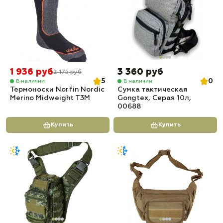
1 936 руб
3 360 руб
2 175 руб
5
0
В наличии
В наличии
Термоноски Norfin Nordic
Сумка тактическая
Merino Midweight T3M
Gongtex, Серая 10л,
00688
Купить
Купить