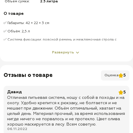
Объем сумки:
2.5 литра
О товаре
✅ Габариты: 42 × 22 × 3 см
✅ Объём: 2,5 л
✅ Система фиксации: поясной ремень и межлямочная стропа с
застёжками-фастексами помогают устойчиво зафиксировать
гидратор во время движения
Развернуть
✅ Лямки: ширина 5,5 см, с мягкой подкладкой из сетчатого
вентилируемого материала
✅ Спинка: мягкая, вентилируемая, анатомической формы
Отзывы о товаре
5
Оценка
✅ Комплектация гидропака: мундштук, длинная питьевая трубка с
клапаном и загубником
Давид
5
✅ Питьевая трубка: съёмная конструкция упрощает промывание и
уход за питьевой системой
Отличная питьевая система, ношу с собой в походы и на
охоту. Удобно крепится к рюкзаку, не болтается и не
✅ Горловина: широкая — облегчает наполнение гидропака водой и
мешает при движении. Объём оптимальный, хватает на
его очистку
целый день. Материал прочный, за время использования
✅ Материал гидропака: химически нейтральный питьевой материал
нигде ничего не порвалось и не протекло. Цвет олива
хорошо маскируется в лесу. Всем советую.
✅ Чехол-рюкзак: адаптирован для удобного размещения и
06.11.2022
переноски гидропака