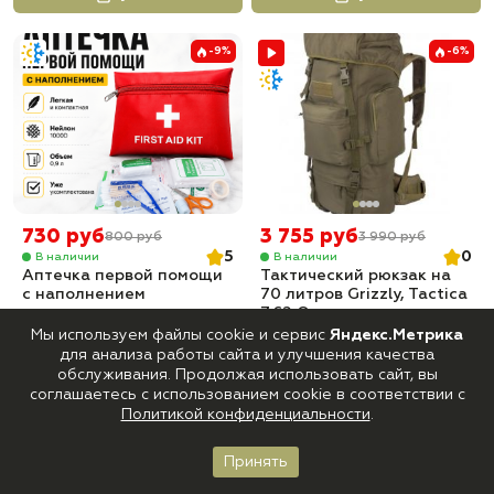
-9%
-6%
730 руб
3 755 руб
800 руб
3 990 руб
5
0
В наличии
В наличии
Аптечка первой помощи
Тактический рюкзак на
с наполнением
70 литров Grizzly, Tactica
тактическая
7,62 Олива
Мы используем файлы cookie и сервис
Яндекс.Метрика
Купить
Купить
для анализа работы сайта и улучшения качества
обслуживания. Продолжая использовать сайт, вы
соглашаетесь с использованием cookie в соответствии с
Политикой конфиденциальности
.
Принять
Главная
Каталог
Корзина
Войти
Избранное