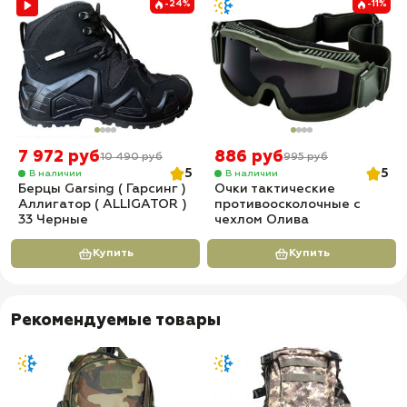
-24%
-11%
7 972 руб
886 руб
10 490 руб
995 руб
5
5
В наличии
В наличии
Берцы Garsing ( Гарсинг )
Очки тактические
Аллигатор ( ALLIGATOR )
противоосколочные с
33 Черные
чехлом Олива
Купить
Купить
Рекомендуемые товары