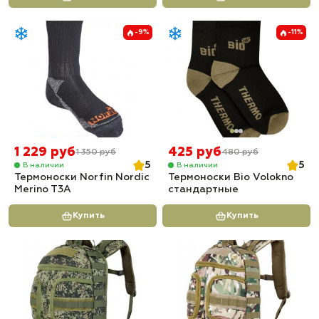
-9%
-11%
1 229 руб
425 руб
1 350 руб
480 руб
5
5
В наличии
В наличии
Термоноски Norfin Nordic
Термоноски Bio Volokno
Merino T3A
стандартные
Купить
Купить