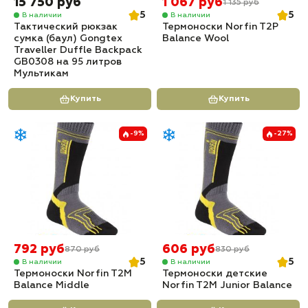
15 750 руб
1 067 руб
1 135 руб
5
5
В наличии
В наличии
Тактический рюкзак
Термоноски Norfin T2P
сумка (баул) Gongtex
Balance Wool
Traveller Duffle Backpack
GB0308 на 95 литров
Мультикам
Купить
Купить
-9%
-27%
792 руб
606 руб
870 руб
830 руб
5
5
В наличии
В наличии
Термоноски Norfin T2M
Термоноски детские
Balance Middle
Norfin T2M Junior Balance