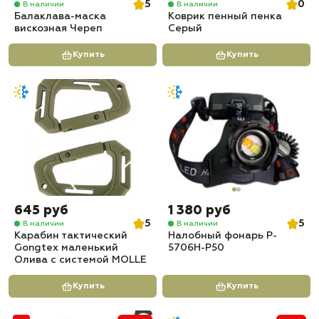
5
0
В наличии
В наличии
Балаклава-маска
Коврик пенный пенка
вискозная Череп
Серый
Купить
Купить
645 руб
1 380 руб
5
5
В наличии
В наличии
Карабин тактический
Налобный фонарь P-
Gongtex маленький
5706H-P50
Олива с системой MOLLE
Купить
Купить