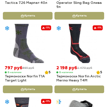
Tactica 7.26 Марпат 40л
Operator Sling Bag Олива
9л
Купить
Купить
-11%
-11%
797 руб
2 198 руб
895 руб
2 470 руб
5
5
В наличии
В наличии
Термоноски Norfin T1A
Термоноски Norfin Arctic
Target Light
Merino Heavy T4M
Купить
Купить
-11%