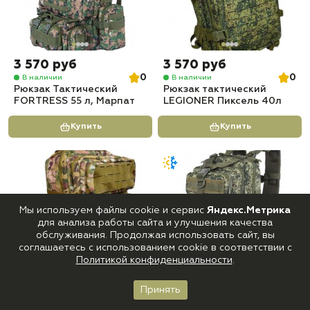
3 570 руб
3 570 руб
0
0
В наличии
В наличии
Рюкзак Тактический
Рюкзак тактический
FORTRESS 55 л, Марпат
LEGIONER Пиксель 40л
Купить
Купить
Мы используем файлы cookie и сервис
Яндекс.Метрика
для анализа работы сайта и улучшения качества
обслуживания. Продолжая использовать сайт, вы
соглашаетесь с использованием cookie в соответствии с
Политикой конфиденциальности
.
3 570 руб
2 520 руб
Принять
0
5
В наличии
В наличии
Главная
Каталог
Корзина
Войти
Избранное
Рюкзак тактический
Рюкзак Тактический