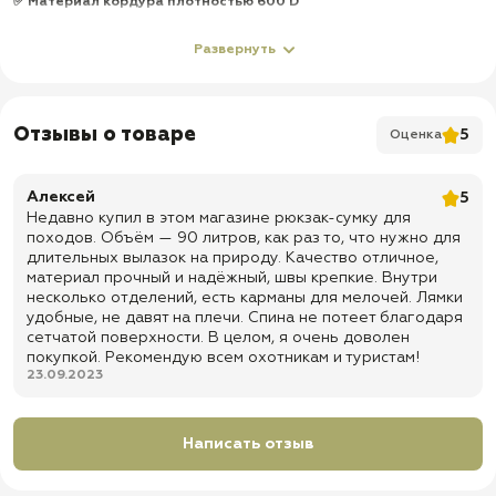
✅
Материал кордура плотностью 600 D
✅
Защита от промокания
Развернуть
✅
Основное большое отделение на 2 молнии и 1 карман
✅
Удобные лямки плечевые лямки + ручки для переноски как
баул
Отзывы о товаре
5
Оценка
✅
Наличие классической ручки для переноса
✅
Мягкая спинка
Алексей
5
✅
Регулируемый поясной ремень с застежкой Фастекс,
Недавно купил в этом магазине рюкзак-сумку для
максимальная длина - 1,1м;
походов. Объём — 90 литров, как раз то, что нужно для
✅
Доставка по всей России
длительных вылазок на природу. Качество отличное,
материал прочный и надёжный, швы крепкие. Внутри
✅
Быстрая отправка
несколько отделений, есть карманы для мелочей. Лямки
удобные, не давят на плечи. Спина не потеет благодаря
сетчатой поверхности. В целом, я очень доволен
покупкой. Рекомендую всем охотникам и туристам!
23.09.2023
Написать отзыв