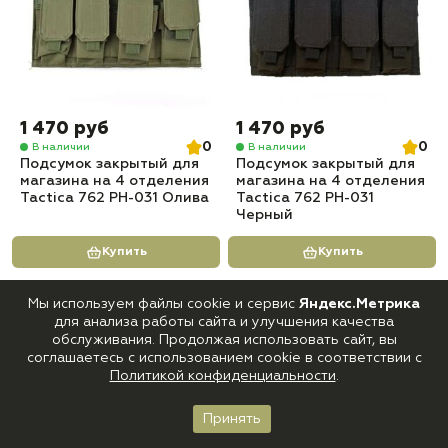
1 470 руб
1 470 руб
0
0
В наличии
В наличии
Подсумок закрытый для
Подсумок закрытый для
магазина на 4 отделения
магазина на 4 отделения
Tactica 762 PH-031 Олива
Tactica 762 PH-031
Черный
Купить
Купить
Мы используем файлы cookie и сервис
Яндекс.Метрика
-9%
для анализа работы сайта и улучшения качества
обслуживания. Продолжая использовать сайт, вы
соглашаетесь с использованием cookie в соответствии с
Политикой конфиденциальности
.
Принять
Главная
Каталог
Корзина
Войти
Избранное