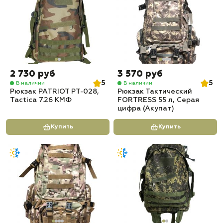
✅
Доставка по всей России
✅
Быстрая отправка
2 730 руб
3 570 руб
5
5
В наличии
В наличии
Рюкзак PATRIOT РТ-028,
Рюкзак Тактический
Tactica 7.26 КМФ
FORTRESS 55 л, Серая
цифра (Акупат)
Купить
Купить