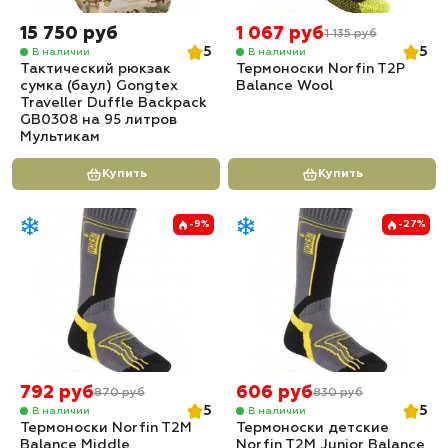
15 750 руб
1 067 руб
1 135 руб
5
5
В наличии
В наличии
Тактический рюкзак
Термоноски Norfin T2P
сумка (баул) Gongtex
Balance Wool
Traveller Duffle Backpack
GB0308 на 95 литров
Мультикам
Купить
Купить
-9%
-27%
792 руб
606 руб
870 руб
830 руб
5
5
В наличии
В наличии
Термоноски Norfin T2M
Термоноски детские
Balance Middle
Norfin T2M Junior Balance