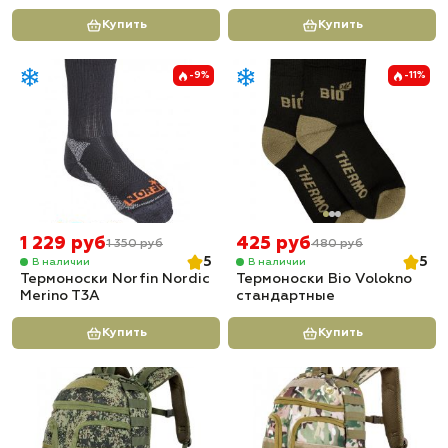
Купить
Купить
-9%
-11%
1 229 руб
425 руб
1 350 руб
480 руб
5
5
В наличии
В наличии
Термоноски Norfin Nordic
Термоноски Bio Volokno
Merino T3A
стандартные
Купить
Купить