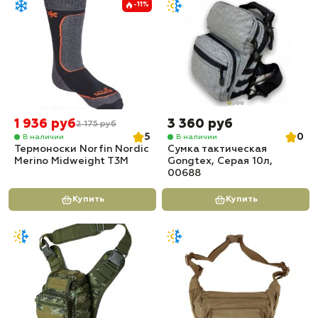
-11%
1 936 руб
3 360 руб
2 175 руб
5
0
В наличии
В наличии
Термоноски Norfin Nordic
Сумка тактическая
Merino Midweight T3M
Gongtex, Серая 10л,
00688
Купить
Купить