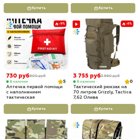
Купить
Купить
-9%
-6%
730 руб
3 755 руб
800 руб
3 990 руб
5
0
В наличии
В наличии
Аптечка первой помощи
Тактический рюкзак на
с наполнением
70 литров Grizzly, Tactica
тактическая
7,62 Олива
Купить
Купить