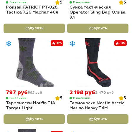
5
5
В наличии
В наличии
Рюкзак PATRIOT РТ-028,
Сумка тактическая
Tactica 7.26 Марпат 40л
Operator Sling Bag Олива
9л
Купить
Купить
-11%
-11%
797 руб
2 198 руб
895 руб
2 470 руб
5
5
В наличии
В наличии
Термоноски Norfin T1A
Термоноски Norfin Arctic
Target Light
Merino Heavy T4M
Купить
Купить