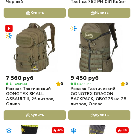
Черный
Tactica 762 PH-031 Койот
Купить
Купить
7 560 руб
9 450 руб
5
5
В наличии
В наличии
Рюкзак Тактический
Рюкзак Тактический
GONGTEX SMALL
GONGTEX DRAGON
ASSAULT II, 25 литров,
BACKPACK, GB0278 на 28
Олива
литров, Олива
Купить
Купить
-6%
-9%