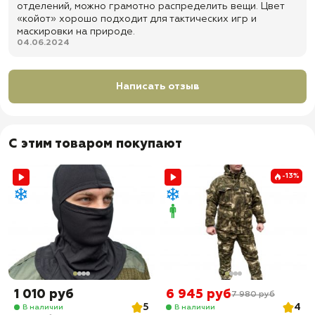
отделений, можно грамотно распределить вещи. Цвет
✅ Подходит для городской носки, любителей стиля милитари, военно-
«койот» хорошо подходит для тактических игр и
тактических игр (Страйкбол, Лазертаг), велосипедистов, фото-
маскировки на природе.
туристов, любителей активного отдыха на природе
04.06.2024
✅ Доставка по всей России
✅
Быстрая отправка
Написать отзыв
С этим товаром покупают
-13%
1 010 руб
6 945 руб
7 980 руб
5
4
В наличии
В наличии