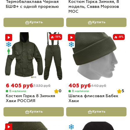
Термобалаклава Черная
Костюм Горка Зимняя, 8
БШФ+ с одной прорезью
модель, Савва Морозов
МОС
Купить
Купить
-15%
-8%
6 405 руб
405 руб
7 530 руб
440 руб
0
5
В наличии
В наличии
Костюм Горка 8 Зимняя
Шапка флисовая Бабек
Хаки РОССИЯ
Хаки
Купить
Купить