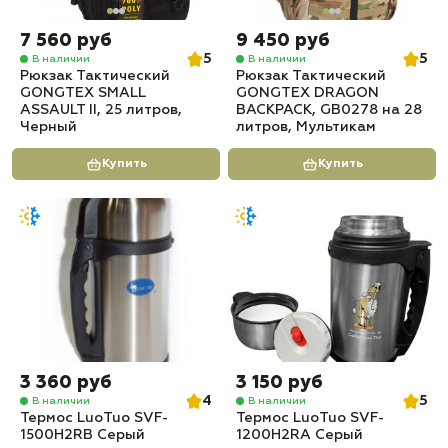
7 560 руб
9 450 руб
5
5
В наличии
В наличии
Рюкзак Тактический
Рюкзак Тактический
GONGTEX SMALL
GONGTEX DRAGON
ASSAULT II, 25 литров,
BACKPACK, GB0278 на 28
Черный
литров, Мультикам
Купить
Купить
3 360 руб
3 150 руб
4
5
В наличии
В наличии
Термос LuoTuo SVF-
Термос LuoTuo SVF-
1500H2RB Серый
1200H2RA Серый