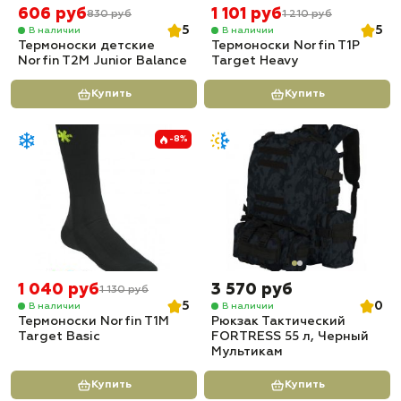
606 руб
1 101 руб
830 руб
1 210 руб
5
5
В наличии
В наличии
Термоноски детские
Термоноски Norfin T1P
Norfin T2M Junior Balance
Target Heavy
Купить
Купить
-8%
1 040 руб
3 570 руб
1 130 руб
5
0
В наличии
В наличии
Термоноски Norfin T1M
Рюкзак Тактический
Target Basic
FORTRESS 55 л, Черный
Мультикам
Купить
Купить