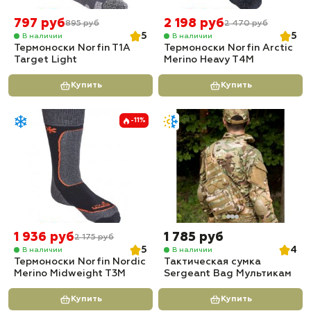
797 руб
2 198 руб
895 руб
2 470 руб
5
5
В наличии
В наличии
Термоноски Norfin T1A
Термоноски Norfin Arctic
Target Light
Merino Heavy T4M
Купить
Купить
-11%
1 936 руб
1 785 руб
2 175 руб
5
4
В наличии
В наличии
Термоноски Norfin Nordic
Тактическая сумка
Merino Midweight T3M
Sergeant Bag Мультикам
Купить
Купить