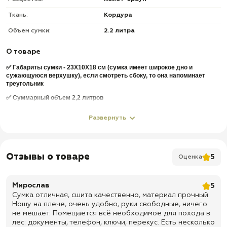
Ткань:
Кордура
Объем сумки:
2.2 литра
О товаре
✅ Габариты сумки - 23Х10Х18 см (сумка имеет широкое дно и
сужающуюся верхушку), если смотреть сбоку, то она напоминает
треугольник
✅ Суммарный объем 2,2 литров
✅ Имеет одно большое отделение, объемом 2 л, с двумя карманами
Развернуть
по 0,1 л
✅ Передний накладной карман на молнии оборудован системой
Молле и клапаном на застежке Велкро
Отзывы о товаре
✅ Нательная сторона сумки оснащена прорезным карманом на
5
Оценка
молнии 19Х12 см
✅ Тактическая сумка оснащена удобной регулируемой лямкой на
Мирослав
5
застежке Фастекс
Сумка отличная, сшита качественно, материал прочный.
✅ Общее количество ячеек системы Молле (Molle) -4+3+3=10 шт;
Ношу на плече, очень удобно, руки свободные, ничего
Оборудованы: передняя, и боковые поверхности
не мешает. Помещается всё необходимое для похода в
лес: документы, телефон, ключи, перекус. Есть несколько
✅ Сумку удобно носить как на поясе так и на плече