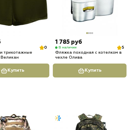
б
1 785 руб
0
5
В наличии
ки трикотажные
Фляжка походная с котелком в
 Великан
чехле Олива
Купить
Купить