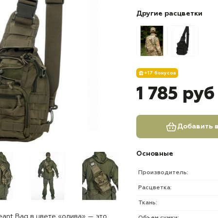
Другие расцветки
+17 бонусов
1 785 руб
Добавить в
Основные
Производитель:
Расцветка:
Ткань:
eant Bag в цвете «олива» — это