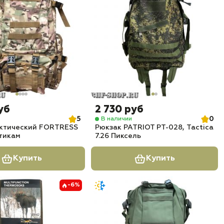
уб
2 730 руб
5
0
В наличии
актический FORTRESS
Рюкзак PATRIOT РТ-028, Tactica
ьтикам
7.26 Пиксель
Купить
Купить
-6%