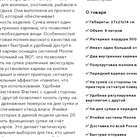
Объем сумки:
для военных, охотников, рыбаков и
тдыха. Она выполнена из прочного
О товаре
D, который обеспечивает
ность изделия. Сумка имеет один
✅ Габариты: 27х21х14 см
утренних кармана, что позволяет
✅ Объем: 6 литров
 необходимые вещи. Особенностью
говая молния высокого качества на
✅ Материал: кордура 50
вает быстрый и удобный доступ к
✅ Имеет один большой о
 карман оснащён системой Молле
✅ Два внутренних карма
молнией на 180°, что позволяет
ть на сумке различные аксессуары.
✅ Полукруговая молния в
ла установлен карман на кнопке
✅ Передний карман оснащ
 дышит и имеет приятную сетчатую
тельным эффектом «памяти», что
✅ На сумке со стороны т
при использовании. Удобная
приятную сетчатую пове
 застёжке Фастекс с одной стороны
✅ Удобная регулируемая 
с другой позволяют носить сумку на
вертлюгом с другой
а дренажные люверсы на дне сумки и
спечивают отвод влаги. Ячейки
✅ На дне сумки и перед
 которых в данной модели целых 20
✅ Ячейки системы Молле (
ить функционал сумки за счёт
✅ Доставка по всей Росс
уаров. Это делает тактическую
альным выбором для тех, кто ценит
✅ Быстрая отправка