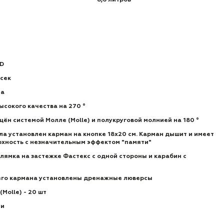
8,6 литров
0D
тсек
на
ысокого качества на 270 °
ён системой Молле (Molle) и полукруговой молнией на 180 °
ела установлен карман на кнопке 18х20 см. Карман дышит и имеет
рхность с незначительным эффектом "памяти"
лямка на застежке Фастекс с одной стороны и карабин с
него кармана установлены дренажные люверсы
Molle) - 20 шт
ии