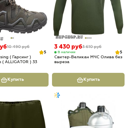
руб
3 430 руб
10 490 руб
3 610 руб
5
5
В наличии
ing ( Гарсинг )
Свитер-Великан МЧС Олива без
 ( ALLIGATOR ) 33
выреза
Купить
Купить