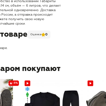
бство в использовании. Габариты
х14 см, объём — 6 литров, что делает
ительной одновременно. Доставка
 России, а отправка происходит
ожете получить свою новую
атчайшие сроки.
 товаре
0
Оценка
варе.
варом покупают
-5%