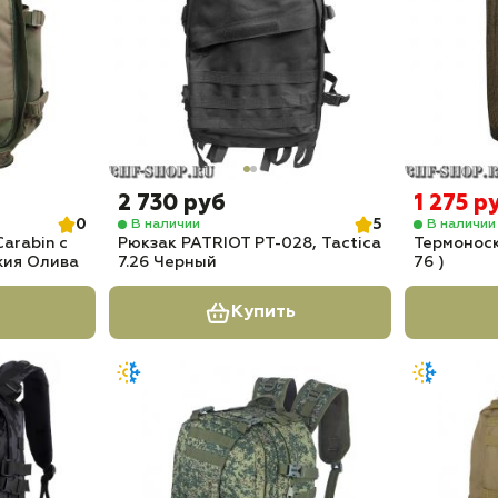
2 730 руб
1 275 р
0
5
В наличии
В наличии
arabin с
Рюкзак PATRIOT РТ-028, Tactica
Термоноск
жия Олива
7.26 Черный
76 )
Купить