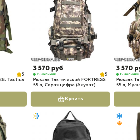
3 570 руб
3 570 р
5
5
В наличии
В наличии
8, Tactica
Рюкзак Тактический FORTRESS
Рюкзак Т
55 л, Серая цифра (Акупат)
55 л, Мул
Купить