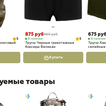
875 руб
675 ру
960 руб
5
5
В наличии
В наличии
флисовый
Трусы Черные трикотажные
Трусы Ха
боксеры Великан
семейные
Купить
уемые товары