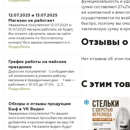
Подробнее
функциональность и удо
сумки составляют 27х21
её компактной и вмест
12.07.2025 и 13.07.2025
осуществляется по всей
Магазин не работает
быстро, поэтому вы см
Уважаемые покупатели! 12.07.2025 и
тактическую сумку в кр
13.07.2025 магазин работать не будет,
Вы можете оформить заказ на сайте
или позвонить по бесплатному
Отзывы о
номеру! Все заказы принимаются п..
Подробнее
Нет отзывов об этом то
График работы на майские
праздники
Дорогие покупатели! Сообщаем вам
об изменениях в режиме работы
магазина в праздничные дни: 1 мая —
С этим то
работаем с 10:00 до 17:00. 2, 3..
Подробнее
Обзоры и отзывы продукции
Бшф в VK Видео
Уважаемые покупатели! По вашим
многочисленным просьбам мы начали
добавлять короткие видео на наш VK
Видео канал. На канале видео будут