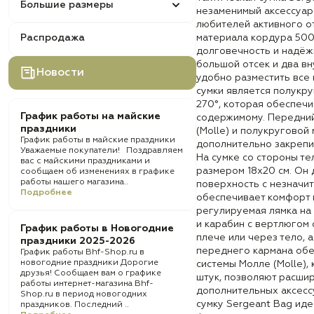
Большие размеры
незаменимый аксессуар 
любителей активного о
Распродажа
материала кордура 500
долговечность и надёж
большой отсек и два вн
Новости
удобно разместить все
сумки является полукру
270°, которая обеспечи
График работы на майские
содержимому. Передний
праздники
(Molle) и полукруговой 
График работы в майские праздники
дополнительно закрепи
Уважаемые покупатели! Поздравляем
На сумке со стороны те
вас с майскими праздниками и
размером 18х20 см. Он
сообщаем об изменениях в графике
работы нашего магазина..
поверхность с незначи
Подробнее
обеспечивает комфорт 
регулируемая лямка на
и карабин с вертлюгом 
График работы в Новогодние
плече или через тело, 
праздники 2025-2026
переднего кармана обе
График работы Bhf-Shop.ru в
новогодние праздники Дорогие
системы Молле (Molle),
друзья! Сообщаем вам о графике
штук, позволяют расшир
работы интернет-магазина Bhf-
дополнительных аксесс
Shop.ru в период новогодних
сумку Sergeant Bag иде
праздников. Последний ..