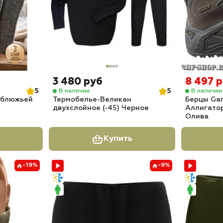
3 480 руб
8 497 
5
5
В наличии
В наличии
рблюжьей
Термобелье-Великан
Берцы Gars
двухслойное (-45) Черное
Аллигатор
Олива
Купить
-19%
-9%