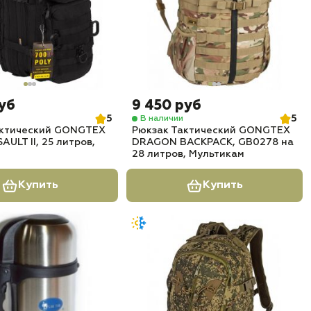
руб
9 450 руб
5
5
В наличии
актический GONGTEX
Рюкзак Тактический GONGTEX
AULT II, 25 литров,
DRAGON BACKPACK, GB0278 на
28 литров, Мультикам
Купить
Купить