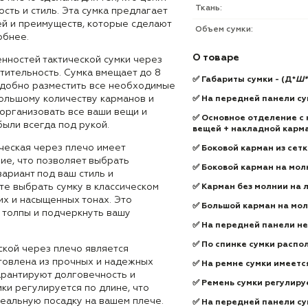
Ткань:
сть и стиль. Эта сумка предлагает
й и преимуществ, которые сделают
Объем сумки:
обнее.
О товаре
нностей тактической сумки через
тительность. Сумка вмещает до 8
✅
Габариты сумки - (Д*
Ш*
 удобно разместить все необходимые
ольшому количеству карманов и
✅ На передней панели су
 организовать все ваши вещи и
✅ Основное отделение с 
были всегда под рукой.
вещей + накладной карм
ическая через плечо имеет
✅ Боковой карман из сет
ие, что позволяет выбрать
✅ Боковой карман на молн
ариант под ваш стиль и
те выбрать сумку в классическом
✅ Карман без молнии на 
их и насыщенных тонах. Это
✅ Большой карман на мол
 толпы и подчеркнуть вашу
✅ На передней
панели н
✅ По спинке сумки распо
ской через плечо является
товлена из прочных и надежных
✅ На ремне сумки имеетс
арантируют долговечность и
✅ Ремень сумки регулиру
ки регулируется по длине, что
деальную посадку на вашем плече.
✅ На передней панели су