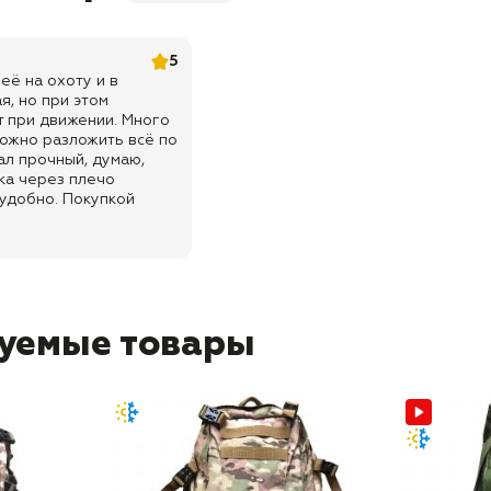
5
её на охоту и в
я, но при этом
т при движении. Много
ожно разложить всё по
ал прочный, думаю,
ка через плечо
 удобно. Покупкой
уемые товары