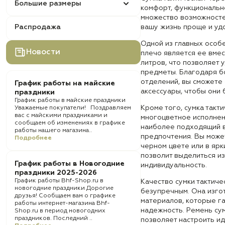
Большие размеры
комфорт, функционально
множество возможносте
Распродажа
вашу жизнь проще и уд
Одной из главных особе
Новости
плечо является ее вмес
литров, что позволяет
предметы. Благодаря б
отделений, вы сможете
График работы на майские
аксессуары, чтобы они 
праздники
График работы в майские праздники
Кроме того, сумка такт
Уважаемые покупатели! Поздравляем
вас с майскими праздниками и
многоцветное исполнен
сообщаем об изменениях в графике
наиболее подходящий в
работы нашего магазина..
предпочтения. Вы може
Подробнее
черном цвете или в ярк
позволит выделиться из
График работы в Новогодние
индивидуальность.
праздники 2025-2026
График работы Bhf-Shop.ru в
Качество сумки тактиче
новогодние праздники Дорогие
безупречным. Она изго
друзья! Сообщаем вам о графике
материалов, которые г
работы интернет-магазина Bhf-
надежность. Ремень сум
Shop.ru в период новогодних
праздников. Последний ..
позволяет настроить и