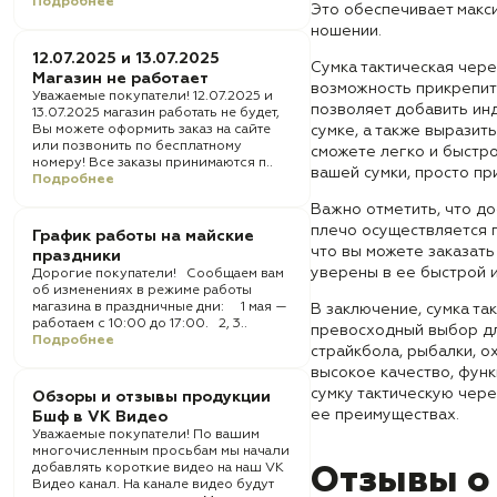
Подробнее
Это обеспечивает макс
ношении.
12.07.2025 и 13.07.2025
Сумка тактическая чере
Магазин не работает
возможность прикрепить
Уважаемые покупатели! 12.07.2025 и
позволяет добавить инд
13.07.2025 магазин работать не будет,
Вы можете оформить заказ на сайте
сумке, а также выразит
или позвонить по бесплатному
сможете легко и быстро
номеру! Все заказы принимаются п..
вашей сумки, просто пр
Подробнее
Важно отметить, что до
плечо осуществляется п
График работы на майские
что вы можете заказать
праздники
уверены в ее быстрой 
Дорогие покупатели! Сообщаем вам
об изменениях в режиме работы
магазина в праздничные дни: 1 мая —
В заключение, сумка та
работаем с 10:00 до 17:00. 2, 3..
превосходный выбор дл
Подробнее
страйкбола, рыбалки, ох
высокое качество, функ
сумку тактическую чере
Обзоры и отзывы продукции
ее преимуществах.
Бшф в VK Видео
Уважаемые покупатели! По вашим
многочисленным просьбам мы начали
добавлять короткие видео на наш VK
Отзывы о
Видео канал. На канале видео будут