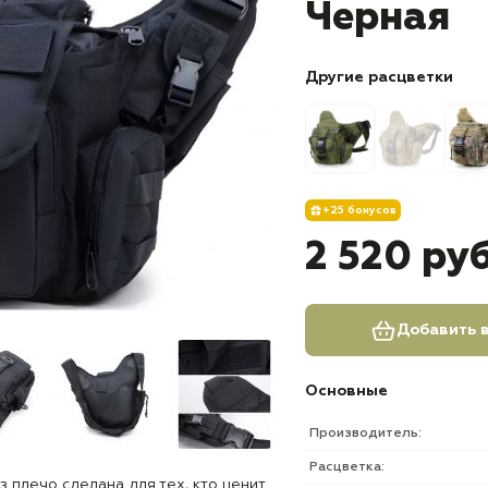
Черная
Другие расцветки
+25 бонусов
2 520 ру
Добавить в
Основные
Производитель:
Расцветка:
з плечо сделана для тех, кто ценит