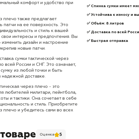
имальный комфорт и удобство при
✅ Спинка сумки имеет мя
✅ Устойчива к износу и в
з плечо также предлагает
✅
Объём: 8 литров
 патчи на ее поверхность. Это
ивидуальность и стиль к вашей
✅
Доставка по всей Росс
ь свои интересы и предпочтения. Вы
✅
Быстрая отправка
 изменить дизайн и настроение
икрепив новые патчи.
ставка сумки тактической через
о всей России и СНГ. Это означает,
 сумку из любой точки и быть
и надежной доставке.
ктическая через плечо - это
я любителей милитари, пейнтбола,
оты и тактики. Она сочетает в себе
циональность и стиль. Приобретите
з плечо и убедитесь сами во всех
 товаре
5
Оценка