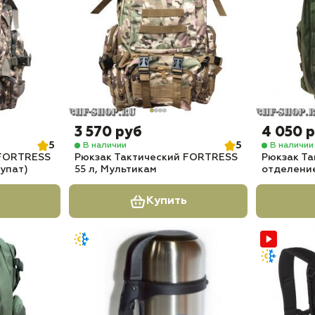
3 570 руб
4 050 
5
5
В наличии
В наличии
 FORTRESS
Рюкзак Тактический FORTRESS
Рюкзак Та
купат)
55 л, Мультикам
отделени
Купить