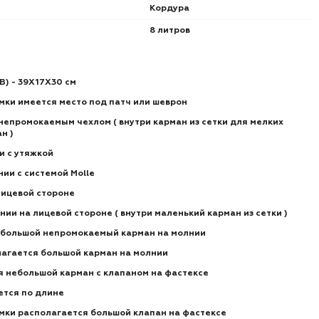
Кордура
8 литров
В) - 39Х17Х30 см
мки имеется место под патч или шеврон
непромокаемым чехлом ( внутри карман из сетки для мелких
ан
)
ки с утяжкой
ии с системой Molle
лицевой стороне
нии на лицевой стороне ( внутри маленький карман из сетки )
ебольшой непромокаемый карман на молнии
лагается большой карман на молнии
я небольшой карман с клапаном на фастексе
ется по длине
мки располагается большой клапан на фастексе