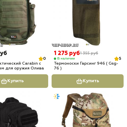
руб
1 275 руб
1 355 руб
0
5
В наличии
ктический Carabin с
Термоноски Гарсинг 946 ( Gsg-
ем для оружия Олива
76 )
Купить
Купить