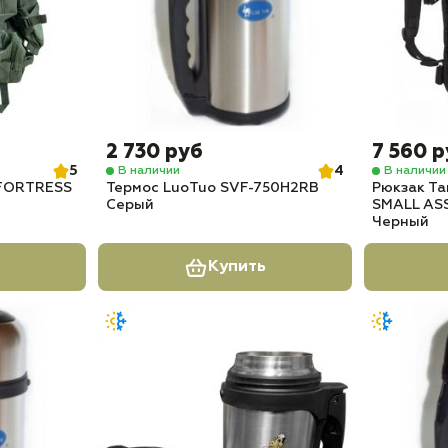
2 730 руб
7 560 
5
4
В наличии
В наличии
 FORTRESS
Термос LuoTuo SVF-750H2RB
Рюкзак Т
Серый
SMALL ASS
Черный
Купить