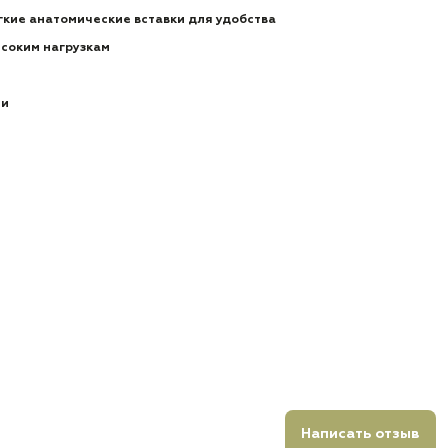
гкие анатомические вставки для удобства
ысоким нагрузкам
ии
Написать отзыв