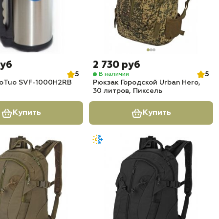
руб
2 730 руб
5
5
В наличии
uoTuo SVF-1000H2RB
Рюкзак Городской Urban Hero,
30 литров, Пиксель
Купить
Купить