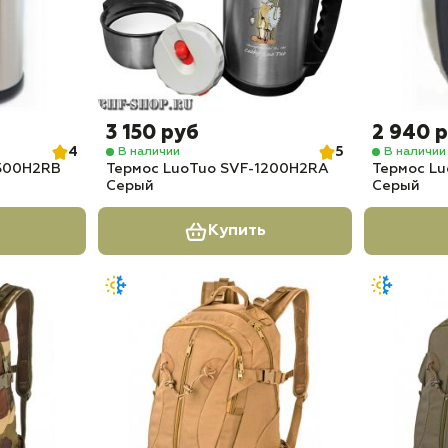
3 150 руб
2 940 
4
5
В наличии
В наличии
1500H2RB
Термос LuoTuo SVF-1200H2RA
Термос L
Серый
Серый
Купить