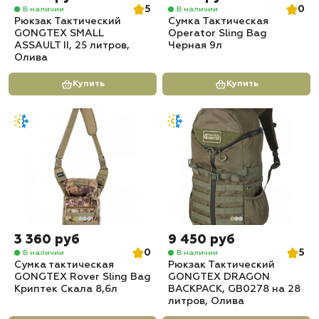
5
0
В наличии
В наличии
Рюкзак Тактический
Сумка Тактическая
GONGTEX SMALL
Operator Sling Bag
ASSAULT II, 25 литров,
Черная 9л
Олива
Купить
Купить
3 360 руб
9 450 руб
0
5
В наличии
В наличии
Сумка тактическая
Рюкзак Тактический
GONGTEX Rover Sling Bag
GONGTEX DRAGON
Криптек Скала 8,6л
BACKPACK, GB0278 на 28
литров, Олива