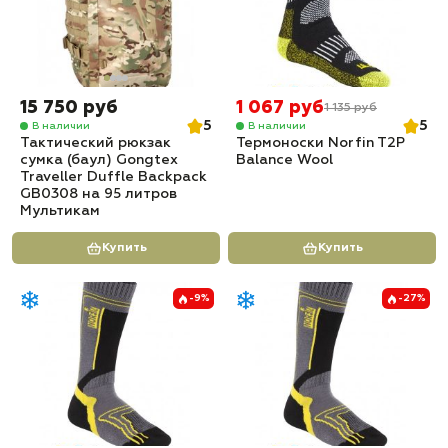
15 750 руб
1 067 руб
1 135 руб
5
5
В наличии
В наличии
Тактический рюкзак
Термоноски Norfin T2P
сумка (баул) Gongtex
Balance Wool
Traveller Duffle Backpack
GB0308 на 95 литров
Мультикам
Купить
Купить
-9%
-27%