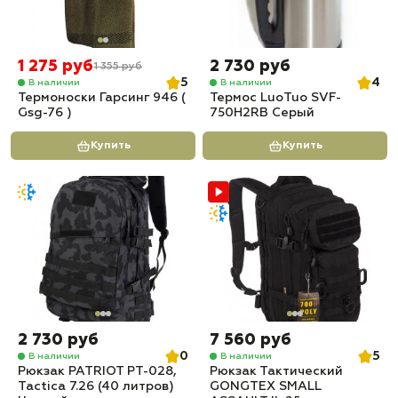
1 275 руб
2 730 руб
1 355 руб
5
4
В наличии
В наличии
Термоноски Гарсинг 946 (
Термос LuoTuo SVF-
Gsg-76 )
750H2RB Серый
Купить
Купить
2 730 руб
7 560 руб
0
5
В наличии
В наличии
Рюкзак PATRIOT РТ-028,
Рюкзак Тактический
Tactica 7.26 (40 литров)
GONGTEX SMALL