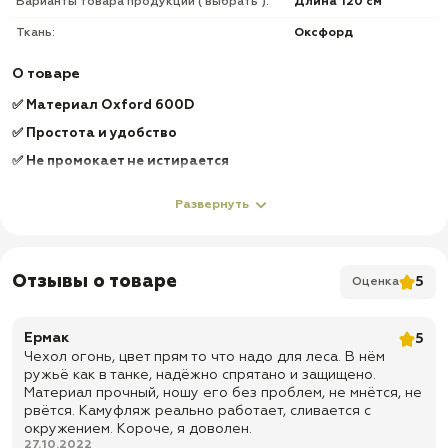
Варианты товара продукции ( выбрать ):
Длина 120 см
Ткань:
Оксфорд
О товаре
✅ Материал Oxford 600D
✅ Простота и удобство
✅ Не промокает не истирается
✅ Промежуточный материал рифленый поролон
Развернуть
✅ 1 внутренние отделение
✅ Доставка по всей России
✅ Быстрая отправка
Отзывы о товаре
5
Оценка
Ермак
5
Чехол огонь, цвет прям то что надо для леса. В нём
ружьё как в танке, надёжно спрятано и защищено.
Материал прочный, ношу его без проблем, не мнётся, не
рвётся. Камуфляж реально работает, сливается с
окружением. Короче, я доволен.
27.10.2022