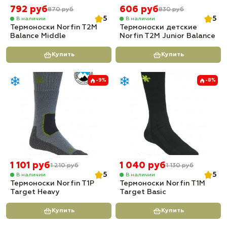
792 руб
606 руб
870 руб
830 руб
5
5
В наличии
В наличии
Термоноски Norfin T2M
Термоноски детские
Balance Middle
Norfin T2M Junior Balance
Купить
Купить
-9%
-8%
1 101 руб
1 040 руб
1 210 руб
1 130 руб
5
5
В наличии
В наличии
Термоноски Norfin T1P
Термоноски Norfin T1M
Target Heavy
Target Basic
Купить
Купить