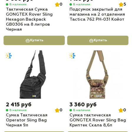
0
5
В наличии
В наличии
Тактическая Сумка
Подсумок закрытый для
GONGTEX Rover Sling
магазина на 2 отделения
Hexagon Backpack
Tactica 762 PH-031 Койот
GB0306 на 8 литров
Черная
Купить
Купить
2 415 руб
3 360 руб
0
0
В наличии
В наличии
Сумка Тактическая
Сумка тактическая
Operator Sling Bag
GONGTEX Rover Sling Bag
Черная 9л
Криптек Скала 8,6л