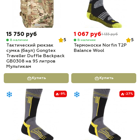
15 750 руб
1 067 руб
1 135 руб
5
5
В наличии
В наличии
Тактический рюкзак
Термоноски Norfin T2P
сумка (баул) Gongtex
Balance Wool
Traveller Duffle Backpack
GB0308 на 95 литров
Мультикам
Купить
Купить
-9%
-27%