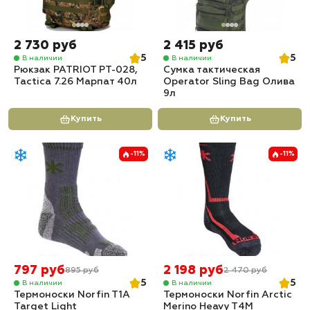
2 730 руб
2 415 руб
5
5
В наличии
В наличии
Рюкзак PATRIOT РТ-028,
Сумка тактическая
Tactica 7.26 Марпат 40л
Operator Sling Bag Олива
9л
Купить
Купить
-11%
-11%
797 руб
2 198 руб
895 руб
2 470 руб
5
5
В наличии
В наличии
Термоноски Norfin T1A
Термоноски Norfin Arctic
Target Light
Merino Heavy T4M