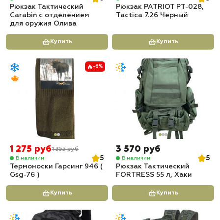
Рюкзак Тактический
Рюкзак PATRIOT РТ-028,
Carabin с отделением
Tactica 7.26 Черный
для оружия Олива
Купить
Купить
-6%
1 275 руб
3 570 руб
1 355 руб
5
5
В наличии
В наличии
Термоноски Гарсинг 946 (
Рюкзак Тактический
Gsg-76 )
FORTRESS 55 л, Хаки
Купить
Купить