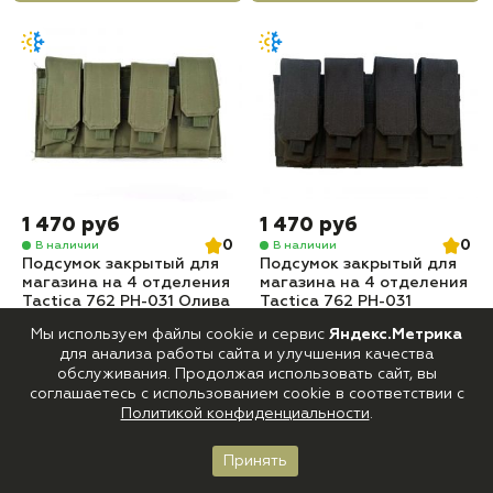
1 470 руб
1 470 руб
0
0
В наличии
В наличии
Подсумок закрытый для
Подсумок закрытый для
магазина на 4 отделения
магазина на 4 отделения
Tactica 762 PH-031 Олива
Tactica 762 PH-031
Черный
Мы используем файлы cookie и сервис
Яндекс.Метрика
для анализа работы сайта и улучшения качества
Купить
Купить
обслуживания. Продолжая использовать сайт, вы
соглашаетесь с использованием cookie в соответствии с
Политикой конфиденциальности
.
-9%
Принять
Главная
Каталог
Корзина
Войти
Избранное