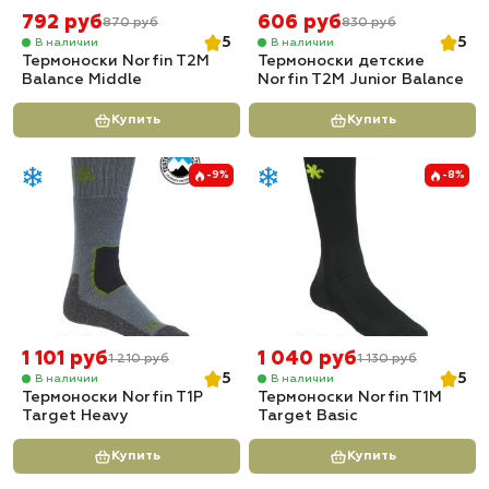
792 руб
606 руб
870 руб
830 руб
5
5
В наличии
В наличии
Термоноски Norfin T2M
Термоноски детские
Balance Middle
Norfin T2M Junior Balance
Купить
Купить
-9%
-8%
1 101 руб
1 040 руб
1 210 руб
1 130 руб
5
5
В наличии
В наличии
Термоноски Norfin T1P
Термоноски Norfin T1M
Target Heavy
Target Basic
Купить
Купить