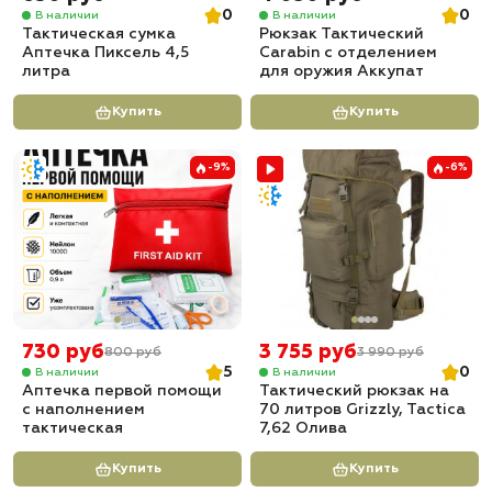
0
0
В наличии
В наличии
Тактическая сумка
Рюкзак Тактический
Аптечка Пиксель 4,5
Carabin с отделением
литра
для оружия Аккупат
Купить
Купить
-9%
-6%
730 руб
3 755 руб
800 руб
3 990 руб
5
0
В наличии
В наличии
Аптечка первой помощи
Тактический рюкзак на
с наполнением
70 литров Grizzly, Tactica
тактическая
7,62 Олива
Купить
Купить