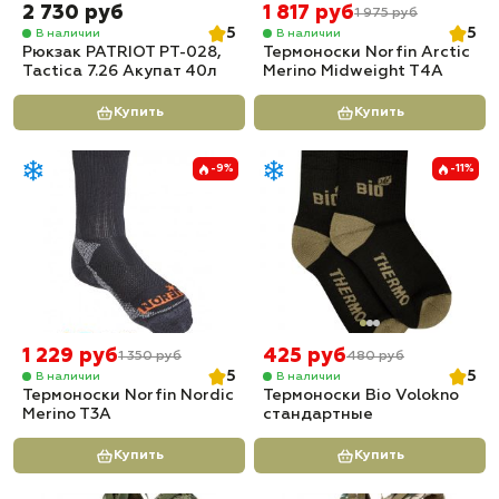
2 730 руб
1 817 руб
1 975 руб
5
5
В наличии
В наличии
Рюкзак PATRIOT РТ-028,
Термоноски Norfin Arctic
Tactica 7.26 Акупат 40л
Merino Midweight T4A
Купить
Купить
-9%
-11%
1 229 руб
425 руб
1 350 руб
480 руб
5
5
В наличии
В наличии
Термоноски Norfin Nordic
Термоноски Bio Volokno
Merino T3A
стандартные
Купить
Купить