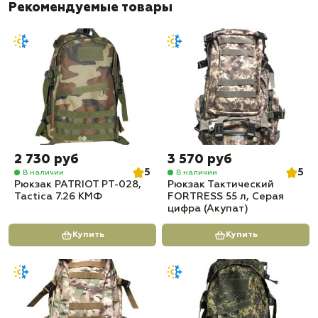
Рекомендуемые товары
✅ Материал гидропака: химически нейтральный питьевой материал с
антибактериальной технологией Microban
✅ Чехол-рюкзак: адаптирован для удобного размещения и
переноски гидропака
✅ Материал рюкзака: нейлон и износостойкий материал Cordura
600D
✅ Доставка по всей России
✅ Быстрая отправка
2 730 руб
3 570 руб
5
5
В наличии
В наличии
Рюкзак PATRIOT РТ-028,
Рюкзак Тактический
Tactica 7.26 КМФ
FORTRESS 55 л, Серая
цифра (Акупат)
Купить
Купить