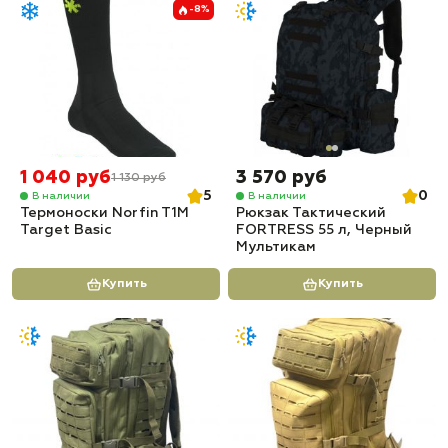
-8%
1 040 руб
3 570 руб
1 130 руб
5
0
В наличии
В наличии
Термоноски Norfin T1M
Рюкзак Тактический
Target Basic
FORTRESS 55 л, Черный
Мультикам
Купить
Купить