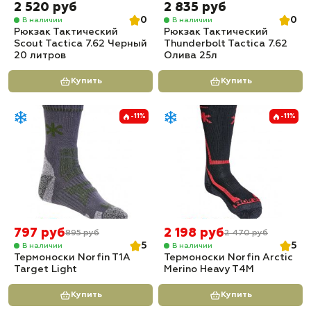
2 520 руб
2 835 руб
0
0
В наличии
В наличии
Рюкзак Тактический
Рюкзак Тактический
Scout Tactica 7.62 Черный
Thunderbolt Tactica 7.62
20 литров
Олива 25л
Купить
Купить
-11%
-11%
797 руб
2 198 руб
895 руб
2 470 руб
5
5
В наличии
В наличии
Термоноски Norfin T1A
Термоноски Norfin Arctic
Target Light
Merino Heavy T4M
Купить
Купить