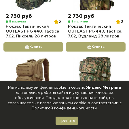
2 730 руб
2 730 руб
5
0
В наличии
В наличии
Рюкзак Тактический
Рюкзак Тактический
OUTLAST PK-440, Tactica
OUTLAST PK-440, Tactica
7.62, Пиксель 28 литров
7.62, Вудланд 28 литров
Купить
Купить
Мы используем файлы cookie и сервис
Яндекс.Метрика
для анализа работы сайта и улучшения качества
обслуживания. Продолжая использовать сайт, вы
соглашаетесь с использованием cookie в соответствии с
Политикой конфиденциальности
.
2 730 руб
2 730 руб
0
0
В наличии
В наличии
Рюкзак Тактический
Рюкзак Тактический
Принять
Главная
Каталог
Корзина
Войти
Избранное
OUTLAST PK-440, Tactica
OUTLAST PK-440, Tactica