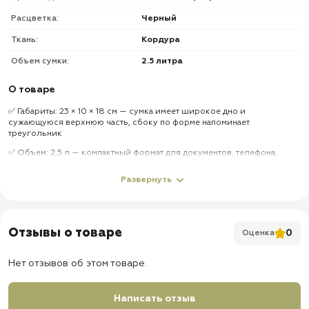
Расцветка:
Черный
Ткань:
Кордура
Объем сумки:
2.5 литра
О товаре
✅ Габариты: 23 × 10 × 18 см — сумка имеет широкое дно и
сужающуюся верхнюю часть, сбоку по форме напоминает
треугольник
✅ Объем: 2,5 л — компактный формат для документов, телефона,
ключей, небольшого снаряжения и повседневных мелочей
Развернуть
✅ Основное отделение: 1,5 л — подходит для размещения наиболее
объемных предметов внутри сумки
✅ Дополнительные отделения: второе отделение на 0,5 л и два
кармана по 0,25 л — помогают удобно распределить мелкие вещи
Отзывы о товаре
0
Оценка
✅ Передний карман: накладной, на молнии — оснащен системой
крепления MOLLE и клапаном на липучке Velcro
Нет отзывов об этом товаре.
✅ Нательная сторона: прорезной карман на молнии 19 × 12 см —
удобен для документов, телефона и вещей, которые нужно держать
ближе к телу
Написать отзыв