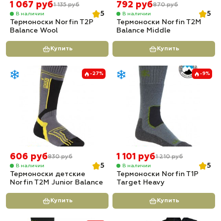
1 067 руб
792 руб
1 135 руб
870 руб
5
5
В наличии
В наличии
Термоноски Norfin T2P
Термоноски Norfin T2M
Balance Wool
Balance Middle
Купить
Купить
-27%
-9%
606 руб
1 101 руб
830 руб
1 210 руб
5
5
В наличии
В наличии
Термоноски детские
Термоноски Norfin T1P
Norfin T2M Junior Balance
Target Heavy
Купить
Купить