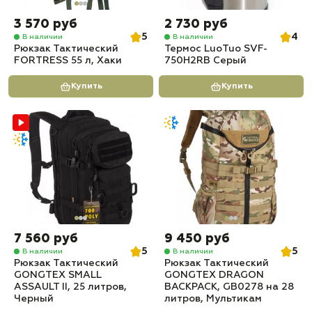
3 570 руб
2 730 руб
5
4
В наличии
В наличии
Рюкзак Тактический
Термос LuoTuo SVF-
FORTRESS 55 л, Хаки
750H2RB Серый
Купить
Купить
7 560 руб
9 450 руб
5
5
В наличии
В наличии
Рюкзак Тактический
Рюкзак Тактический
GONGTEX SMALL
GONGTEX DRAGON
ASSAULT II, 25 литров,
BACKPACK, GB0278 на 28
Черный
литров, Мультикам