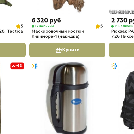
6 320 руб
2 730 р
5
5
В наличии
В наличии
8, Tactica
Маскировочный костюм
Рюкзак PA
Кикимора-1 (накидка)
7.26 Пикс
Купить
-6%