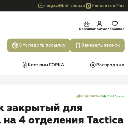
magaz@bhf-shop.ru
Написать в Max
Корзина
Войти
Избранное
Отследить посылку
Заказать звонок
Костюмы ГОРКА
Распродажа
Поделиться
В наличии
к закрытый для
 на 4 отделения Tactica