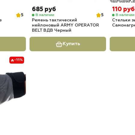
685 руб
110 руб
5
5
В наличии
В наличии
е
Ремень тактический
Стельки з
нейлоновый ARMY OPERATOR
Самонагр
BELT ВДВ Черный
Купить
-11%