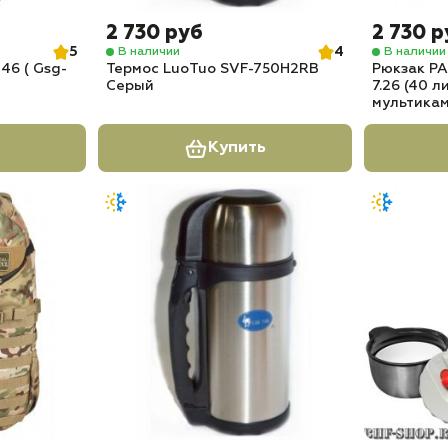
2 730 руб
2 730 р
5
4
В наличии
В наличии
46 ( Gsg-
Термос LuoTuo SVF-750H2RB
Рюкзак PA
Серый
7.26 (40 
мультика
Купить