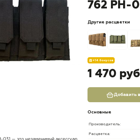
762 PH-0
Другие расцветки
+14 бонусов
1 470 руб
Добавить в
Основные
Производитель:
Расцветка:
H-031 — это незаменимый аксессуар