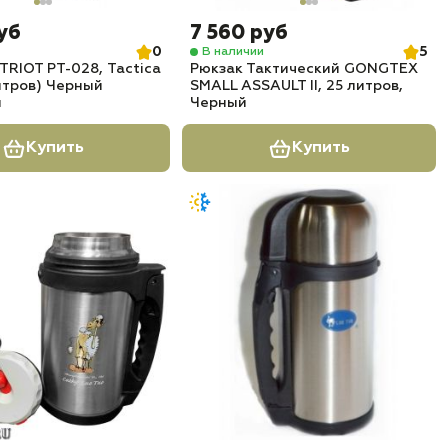
уб
7 560 руб
0
5
В наличии
TRIOT РТ-028, Tactica
Рюкзак Тактический GONGTEX
литров) Черный
SMALL ASSAULT II, 25 литров,
м
Черный
Купить
Купить