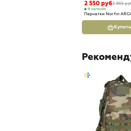
2 550 руб
2 865 ру
В наличии
Перчатки Norfin ARG
Купить
Рекоменд