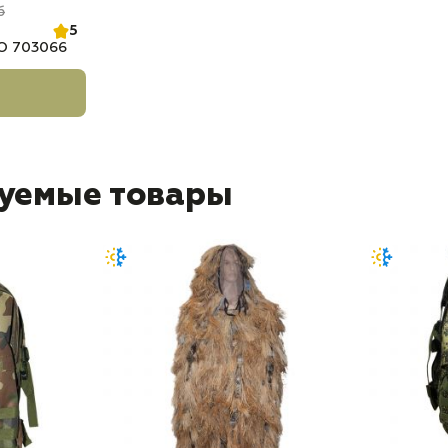
б
5
O 703066
уемые товары