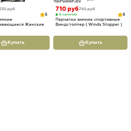
710 руб
135 руб
795 руб
5
5
В наличии
имние
Перчатки зимние спортивные
евающиеся Женские
Виндстоппер ( Winds Stopper )
Купить
Купить