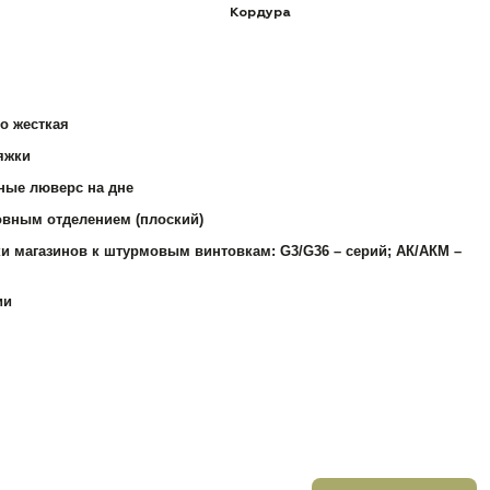
Кордура
о жесткая
яжки
ные люверс на дне
овным отделением (плоский)
и магазинов к штурмовым винтовкам: G3/G36 – серий; АК/АКМ –
ии