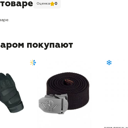
 товаре
0
Оценка
варе.
варом покупают