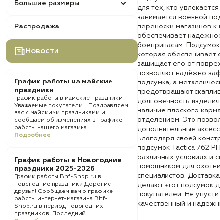
Большие размеры
для тех, кто увлекается
занимается военной по
Распродажа
переноски магазинов к
обеспечивает надёжное
боеприпасам. Подсумок
Новости
которая обеспечивает 
защищает его от повре
позволяют надёжно заф
График работы на майские
подсумка, а металличе
праздники
предотвращают скаплив
График работы в майские праздники
долговечность изделия
Уважаемые покупатели! Поздравляем
наличие плоского карма
вас с майскими праздниками и
отделением. Это позво
сообщаем об изменениях в графике
работы нашего магазина..
дополнительные аксесс
Подробнее
Благодаря своей конст
подсумок Tactica 762 P
различных условиях и с
График работы в Новогодние
помощником для охотни
праздники 2025-2026
специалистов. Доставка
График работы Bhf-Shop.ru в
новогодние праздники Дорогие
делают этот подсумок 
друзья! Сообщаем вам о графике
покупателей. Не упуст
работы интернет-магазина Bhf-
качественный и надёжн
Shop.ru в период новогодних
праздников. Последний ..