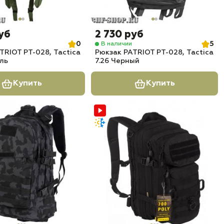
уб
2 730 руб
0
5
В наличии
TRIOT РТ-028, Tactica
Рюкзак PATRIOT РТ-028, Tactica
ель
7.26 Черный
Купить
Купить