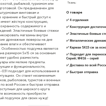
Ткань:
 охотой, рыбалкой, туризмом или
дготовкой. Он предназначен для
О товаре
 штурмовым винтовкам и
 хранение и быстрый доступ к
✅ 4 отделения
 имеет жёсткую конструкцию,
сохранность содержимого и
✅ Конструкция достаточн
ждений. Эластичные боевые стяжки
✅ Эластичные боевые ст
иксировать магазины внутри
ские дренажные люверсы на дне
✅ Металлические дренаж
ание влаги и обеспечивают
✅ Карман 5Х15 см за осн
. Особенностью подсумка является
на размером 5х15 см за основным
✅ Подходит для переноск
ляет удобно разместить
Серий; М4/16 – серий
уары или мелкие предметы.
✅ Доставка по всей Росс
рукции и функциональности,
H-031 подходит для использования в
✅ Быстрая отправка
итуациях. Он станет незаменимым
ков, рыболовов, туристов и военных
 по всей России и быстрая отправка
доступным для широкого круга
ите возможность приобрести
ый подсумок для своих нужд!