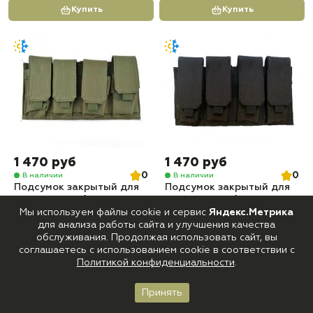
Купить
Купить
1 470 руб
1 470 руб
0
0
В наличии
В наличии
Подсумок закрытый для
Подсумок закрытый для
магазина на 4 отделения
магазина на 4 отделения
Tactica 762 PH-031 Олива
Tactica 762 PH-031
Мы используем файлы cookie и сервис
Яндекс.Метрика
Черный
для анализа работы сайта и улучшения качества
обслуживания. Продолжая использовать сайт, вы
Купить
Купить
соглашаетесь с использованием cookie в соответствии с
Политикой конфиденциальности
.
-9%
Принять
Главная
Каталог
Корзина
Войти
Избранное