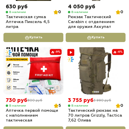
630 руб
4 050 руб
0
0
В наличии
В наличии
Тактическая сумка
Рюкзак Тактический
Аптечка Пиксель 4,5
Carabin с отделением
литра
для оружия Аккупат
Купить
Купить
-9%
-6%
730 руб
3 755 руб
800 руб
3 990 руб
5
0
В наличии
В наличии
Аптечка первой помощи
Тактический рюкзак на
с наполнением
70 литров Grizzly, Tactica
тактическая
7,62 Олива