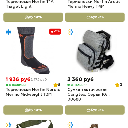
Термоноски Norfin T1A
Термоноски Norfin Arctic
Target Light
Merino Heavy T4M
Купить
Купить
-11%
1 936 руб
3 360 руб
2 175 руб
5
0
В наличии
В наличии
Термоноски Norfin Nordic
Сумка тактическая
Merino Midweight T3M
Gongtex, Серая 10л,
00688
Купить
Купить