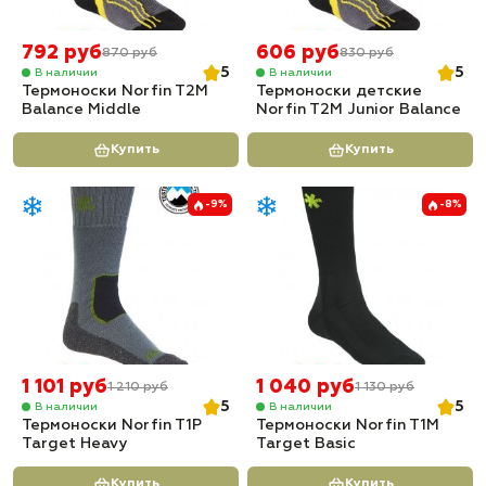
792 руб
606 руб
870 руб
830 руб
5
5
В наличии
В наличии
Термоноски Norfin T2M
Термоноски детские
Balance Middle
Norfin T2M Junior Balance
Купить
Купить
-9%
-8%
1 101 руб
1 040 руб
1 210 руб
1 130 руб
5
5
В наличии
В наличии
Термоноски Norfin T1P
Термоноски Norfin T1M
Target Heavy
Target Basic
Купить
Купить