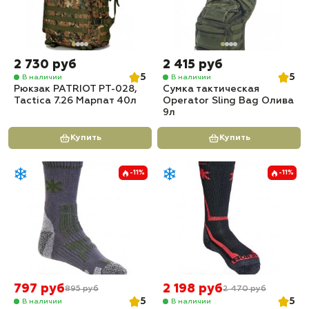
2 730 руб
2 415 руб
5
5
В наличии
В наличии
Рюкзак PATRIOT РТ-028,
Сумка тактическая
Tactica 7.26 Марпат 40л
Operator Sling Bag Олива
9л
Купить
Купить
-11%
-11%
797 руб
2 198 руб
895 руб
2 470 руб
5
5
В наличии
В наличии