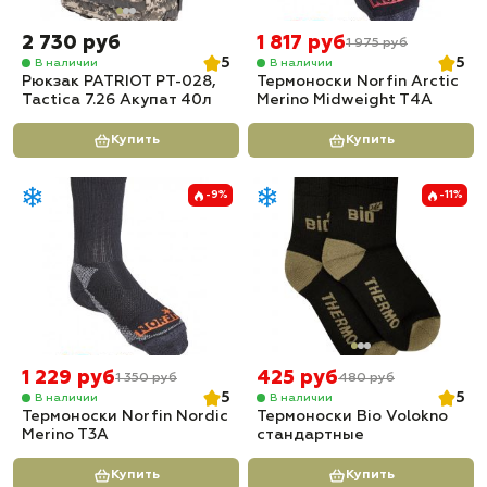
2 730 руб
1 817 руб
1 975 руб
5
5
В наличии
В наличии
Рюкзак PATRIOT РТ-028,
Термоноски Norfin Arctic
Tactica 7.26 Акупат 40л
Merino Midweight T4A
Купить
Купить
-9%
-11%
1 229 руб
425 руб
1 350 руб
480 руб
5
5
В наличии
В наличии
Термоноски Norfin Nordic
Термоноски Bio Volokno
Merino T3A
стандартные
Купить
Купить