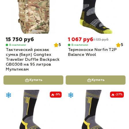
15 750 руб
1 067 руб
1 135 руб
5
5
В наличии
В наличии
Тактический рюкзак
Термоноски Norfin T2P
сумка (баул) Gongtex
Balance Wool
Traveller Duffle Backpack
GB0308 на 95 литров
Мультикам
Купить
Купить
-9%
-27%