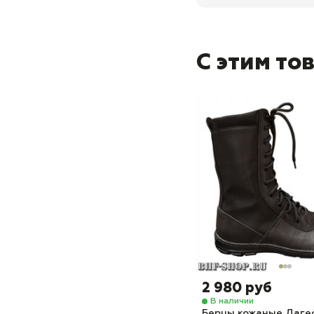
С этим то
2 980 руб
В наличии
Берцы кожаные Даге