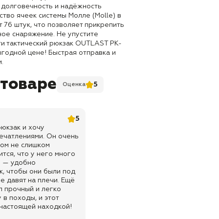
т долговечность и надёжность
тво ячеек системы Молле (Molle) в
т 76 штук, что позволяет прикрепить
ное снаряжение. Не упустите
и тактический рюкзак OUTLAST PK-
выгодной цене! Быстрая отправка и
.
 товаре
5
Оценка
5
рюкзак и хочу
ечатлениями. Он очень
том не слишком
тся, что у него много
в — удобно
к, чтобы они были под
не давят на плечи. Ещё
л прочный и легко
 в походы, и этот
 настоящей находкой!