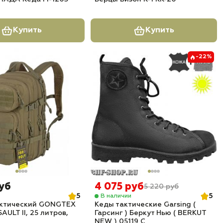
Купить
Купить
-22%
руб
4 075 руб
5 220 руб
5
5
В наличии
актический GONGTEX
Кеды тактические Garsing (
AULT II, 25 литров,
Гарсинг ) Беркут Нью ( BERKUT
NEW ) 05119 C