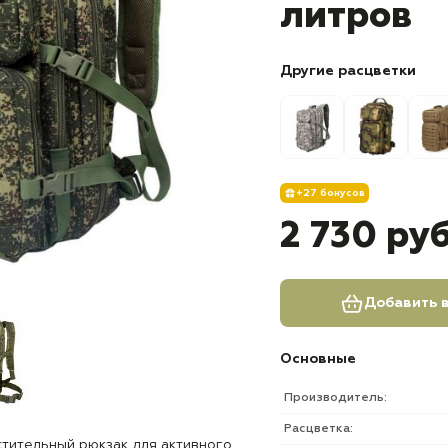
литров
Другие расцветки
+27 бонусов
2 730 ру
Добавить в
Основные
Производитель:
Расцветка:
тительный рюкзак для активного