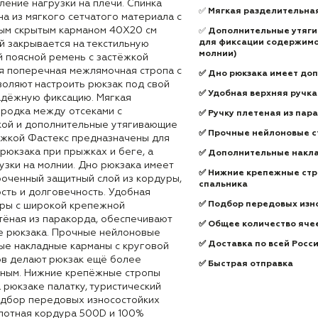
ение нагрузки на плечи. Спинка
✅
Мягкая разделительна
а из мягкого сетчатого материала с
ым скрытым карманом 40Х20 см
✅
Дополнительные утяги
для фиксации содержимог
й закрывается на текстильную
молнии)
й поясной ремень с застёжкой
я поперечная межлямочная стропа с
✅
Дно рюкзака имеет доп
воляют настроить рюкзак под свой
✅
Удобная верхняя ручка
адёжную фиксацию. Мягкая
родка между отсеками с
✅
Ручку плетеная из пар
кой и дополнительные утягивающие
✅
Прочные нейлоновые с
ёжкой Фастекс предназначены для
рюкзака при прыжках и беге, а
✅
Дополнительные наклад
зки на молнии. Дно рюкзака имеет
✅
Нижние крепежные стро
оченный защитный слой из кордуры,
спальника
сть и долговечность. Удобная
✅
Подбор передовых изно
уры с широкой крепежной
тёная из паракорда, обеспечивают
✅
Общее количество ячеек
е рюкзака. Прочные нейлоновые
✅
Доставка по всей Росс
ые накладные карманы с круговой
ов делают рюкзак ещё более
✅
Быстрая отправка
бным. Нижние крепёжные стропы
 рюкзаке палатку, туристический
Подбор передовых износостойких
плотная кордура 500D и 100%