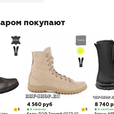
варом покупают
4 560 руб
8 740 
5
5
В наличии
В наличии
стан
Кеды ДОФ Триумф 0073-01
Берцы АР