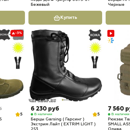
Бежевый
Черные
Купить
-3%
6 230 руб
7 560 
б
5
5
В наличии
В наличии
5
Берцы Garsing ( Гарсинг )
Рюкзак Т
Экстрим Лайт ( EXTRIM LIGHT )
SMALL ASS
253
Олива