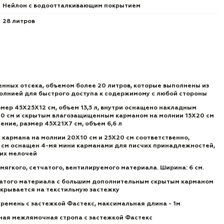
Нейлон с водоотталкивающим покрытием
28 литров
нных отсека, объемом более 20 литров, которые выполнены из
олнией для быстрого доступа к содержимому с любой стороны
мер 45Х25Х12 см, объем 13,5 л, внутри оснащено накладным
0 см и скрытым влагозащищенным карманом на молнии 15Х20 см
ие, размер 45Х21Х7 см, объем 6,6 л
кармана на молнии 20Х10 см и 25Х20 см соответственно,
 см оснащен 4-мя мини карманами для писчих принадлежностей,
гих мелочей
мягкого, сетчатого, вентилируемого материала. Ширина: 6 см.
чатого материала с большим дополнительным скрытым карманом
закрывается на текстильную застежку
ремень с застежкой Фастекс, максимальная длина - 1м
ая межлямочная стропа с застежкой Фастекс