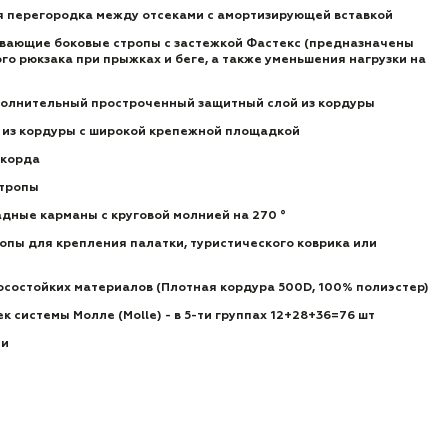
я перегородка между отсеками с амортизирующей вставкой
вающие боковые стропы с застежкой Фастекс (предназначены
о рюкзака при прыжках и беге, а также уменьшения нагрузки на
олнительный простроченный защитный слой из кордуры
 из кордуры с широкой крепежной площадкой
акорда
тропы
ные карманы с круговой молнией на 270 °
пы для крепления палатки, туристического коврика или
состойких материалов (Плотная кордура 500D, 100% полиэстер)
 системы Молле (Molle) - в 5-ти группах 12+28+36=76 шт
ии