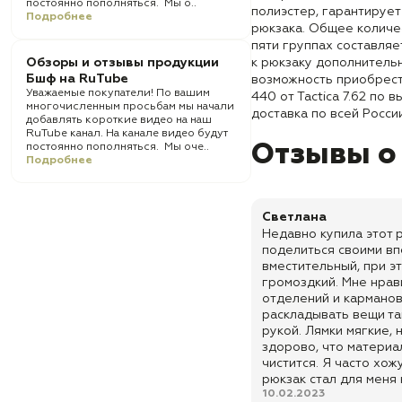
постоянно пополняться. Мы о..
полиэстер, гарантируе
Подробнее
рюкзака. Общее количес
пяти группах составляе
Обзоры и отзывы продукции
к рюкзаку дополнитель
Бшф на RuTube
возможность приобрест
Уважаемые покупатели! По вашим
440 от Tactica 7.62 по 
многочисленным просьбам мы начали
доставка по всей России
добавлять короткие видео на наш
RuTube канал. На канале видео будут
Отзывы о
постоянно пополняться. Мы оче..
Подробнее
Светлана
Недавно купила этот 
поделиться своими вп
вместительный, при э
громоздкий. Мне нрави
отделений и кармано
раскладывать вещи та
рукой. Лямки мягкие, 
здорово, что материа
чистится. Я часто хожу
рюкзак стал для меня
10.02.2023