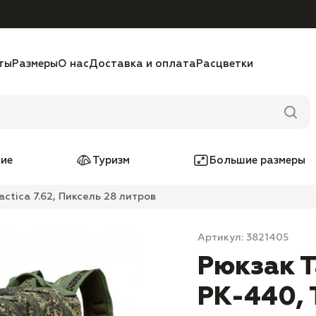
ты
Размеры
О нас
Доставка и оплата
Расцветки
ие
Туризм
Большие размеры
ctica 7.62, Пиксель 28 литров
Артикул: 3821405
Рюкзак 
PK-440, T