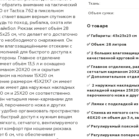
Ткань:
т обратить внимание на тактический
от Tactica 7.62 в пиксельном
Объем сумки:
 станет вашим верным спутником в
дь то поход, рыбалка, охота или
О товаре
райкбол. Рюкзак имеет объём 28
5x25 см, что делает его достаточно
✅
Габариты: 45x25x25 см
го необходимого снаряжения. Он
✅
Объем: 28 литров
и влагозащищёнными отсеками с
 молнией для быстрого доступа к
✅
2 больших влагозащище
тороны. Главное отделение
качественной круговой м
меет объём 13,5 л и оснащено
✅
Главное отделение, раз
рманом 20Х20 см и скрытым
сетчатым карманом 20Х2
ном на молнии 15Х20 см.
✅
Дополнительное отделен
ние размером 45Х21Х7 см имеет
✅
2 наружных накладных 
зак имеет два наружных накладных
накладной карман 25Х20
0 см и 25Х20 см соответственно.
перочинного ножа и дру
ён четырьмя мини-карманами для
✅
Лямки с подкладкой из 
й, перочинного ножа и других
т удобно организовать пространство
✅
Спинка из мягкого сет
 быстрый доступ к нужным вещам.
40Х20 см объем до 3 л, 
мягкого, сетчатого, вентилируемого
✅
Регулируемый поясной 
т комфорт при ношении рюкзака.
т 6 см, что обеспечивает
✅
Регулируемая поперечн