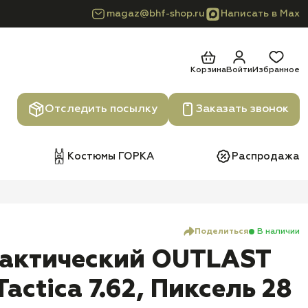
magaz@bhf-shop.ru
Написать в Max
Корзина
Войти
Избранное
Отследить посылку
Заказать звонок
Костюмы ГОРКА
Распродажа
Поделиться
В наличии
Тактический OUTLAST
actica 7.62, Пиксель 28