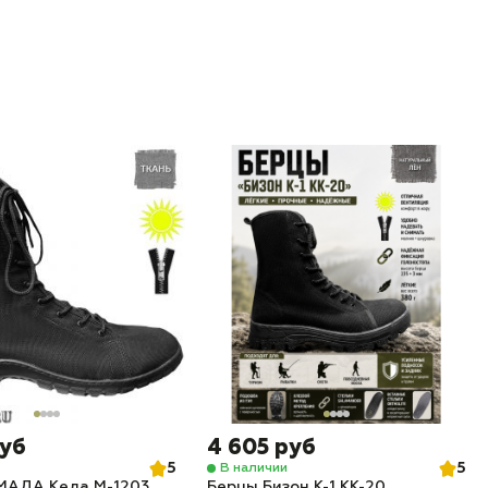
руб
4 605 руб
5
5
В наличии
МАДА Кеда М-1203
Берцы Бизон К-1 КК-20