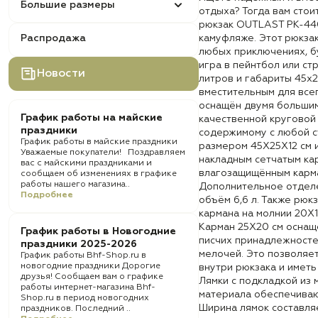
Большие размеры
отдыха? Тогда вам стои
рюкзак OUTLAST PK-440 
Распродажа
камуфляже. Этот рюкзак
любых приключениях, бу
игра в пейнтбол или ст
Новости
литров и габариты 45x2
вместительным для все
оснащён двумя большим
График работы на майские
качественной круговой
праздники
содержимому с любой с
График работы в майские праздники
размером 45Х25Х12 см и
Уважаемые покупатели! Поздравляем
накладным сетчатым ка
вас с майскими праздниками и
влагозащищённым карма
сообщаем об изменениях в графике
работы нашего магазина..
Дополнительное отделе
Подробнее
объём 6,6 л. Также рюк
кармана на молнии 20Х1
Карман 25Х20 см оснащ
График работы в Новогодние
писчих принадлежносте
праздники 2025-2026
мелочей. Это позволяе
График работы Bhf-Shop.ru в
новогодние праздники Дорогие
внутри рюкзака и иметь
друзья! Сообщаем вам о графике
Лямки с подкладкой из 
работы интернет-магазина Bhf-
материала обеспечиваю
Shop.ru в период новогодних
Ширина лямок составляе
праздников. Последний ..