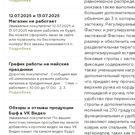
Подробнее
равномерное распредел
рюкзака также выполнен
большим дополнительн
12.07.2025 и 13.07.2025
объёмом до 3 л, которы
Магазин не работает
застёжку. Регулируемы
Уважаемые покупатели! 12.07.2025 и
Фастекс и регулируема
13.07.2025 магазин работать не будет,
Вы можете оформить заказ на сайте
застёжкой Фастекс поз
или позвонить по бесплатному
размер и обеспечить н
номеру! Все заказы принимаются п..
разделительная перего
Подробнее
амортизирующей встав
боковые стропы с заст
График работы на майские
фиксации содержимого 
праздники
также уменьшения нагру
Дорогие покупатели! Сообщаем вам
дополнительный простр
об изменениях в режиме работы
что придаёт ему прочно
магазина в праздничные дни: 1 мая —
верхняя ручка из корд
работаем с 10:00 до 17:00. 2, 3..
Подробнее
площадкой и ручка, пле
удобство при переноск
стропы и дополнительн
Обзоры и отзывы продукции
молнией на 270 градус
Бшф в VK Видео
функциональным и удо
Уважаемые покупатели! По вашим
позволяют закрепить на
многочисленным просьбам мы начали
добавлять короткие видео на наш VK
коврик или спальник. 
Видео канал. На канале видео будут
материалов, таких как 