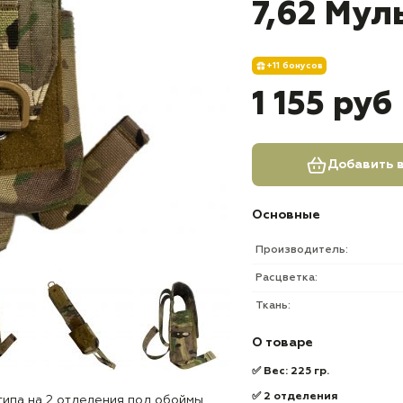
7,62 Мул
+11 бонусов
1 155 руб
Добавить в
Основные
Производитель:
Расцветка:
Ткань:
О товаре
✅
Вес: 225 гр.
✅
2 отделения
типа на 2 отделения под обоймы