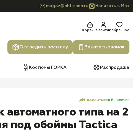
magaz@bhf-shop.ru
Написать в Max
Корзина
Войти
Избранное
Отследить посылку
Заказать звонок
Костюмы ГОРКА
Распродажа
Поделиться
В наличии
 автоматного типа на 2
я под обоймы Tactica