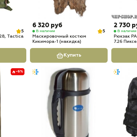
6 320 руб
2 730 р
5
5
В наличии
В наличии
8, Tactica
Маскировочный костюм
Рюкзак PA
Кикимора-1 (накидка)
7.26 Пикс
Купить
-6%