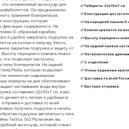
 — это незаменимый аксессуар для
✅
Габариты: 22x10x7 см
трайкболистов. Он предназначен
✅
Конструкция достаточ
сного хранения боеприпасов.
ю конструкцию, которая
✅
На передней панели D 
ю фиксацию содержимого. На
✅
Клапан крепится на кно
ложен D-образный карабин,
тро и удобно закрепить подсумок на
✅
Высоту переднего кла
ится на кнопки и липучку Velcro,
✅
На задней панели сист
жное закрытие подсумка и защиту от
и. Высоту переднего клапана можно
✅
Металлические дренаж
, что позволяет настроить
✅
2 отделения
е типы боеприпасов. На задней
тема Molle, которая позволяет
✅
Очень надежные креп
угим элементам снаряжения.
✅
Доставка по всей Росс
ные люверсы на дне обеспечивают
ращают застаивание воды внутри
✅
Быстрая отправка
сумка составляют 22x10x7 см, а вес
то делает его лёгким и удобным в
 отправка и доставка по всей
ативно получить подсумок и начать
иобретая подсумок автоматного типа
мы Tactica 7,62 Мультикам, вы
удобный аксессуар, который станет