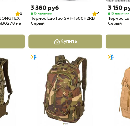
3 360 руб
3 150 р
5
4
В наличии
В наличии
 GONGTEX
Термос LuoTuo SVF-1500H2RB
Термос L
GB0278 на
Серый
Серый
м
Купить