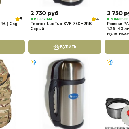
2 730 руб
2 730 р
5
4
В наличии
В наличии
46 ( Gsg-
Термос LuoTuo SVF-750H2RB
Рюкзак PA
Серый
7.26 (40 
мультика
Купить