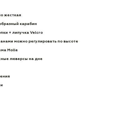
но жесткая
образный карабин
пки + липучка Velcro
панами можно регулировать по высоте
ема Molle
ные люверсы на дне
ления
ии