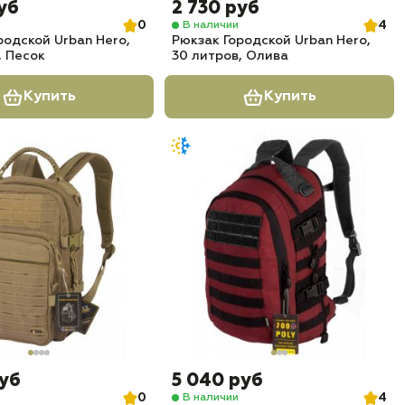
уб
2 730 руб
0
4
В наличии
родской Urban Hero,
Рюкзак Городской Urban Hero,
, Песок
30 литров, Олива
Купить
Купить
руб
5 040 руб
0
4
В наличии