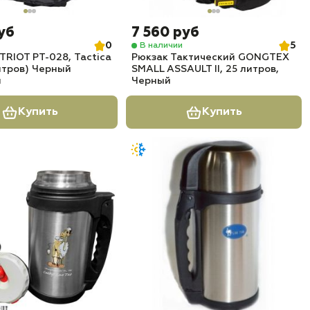
уб
7 560 руб
0
5
В наличии
TRIOT РТ-028, Tactica
Рюкзак Тактический GONGTEX
литров) Черный
SMALL ASSAULT II, 25 литров,
м
Черный
Купить
Купить