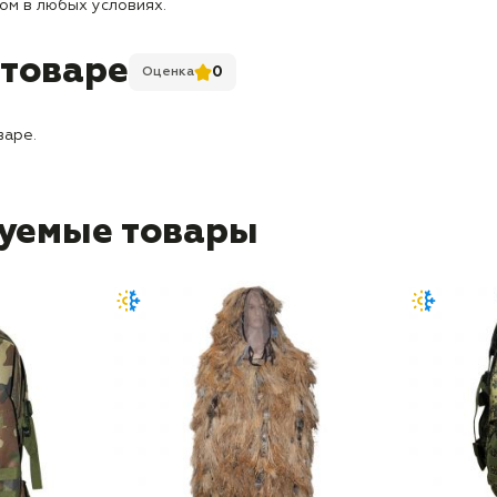
м в любых условиях.
 товаре
0
Оценка
варе.
уемые товары