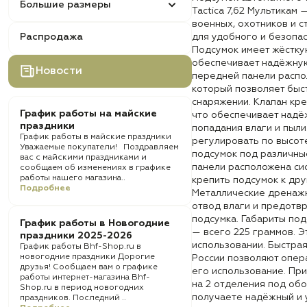
Большие размеры
Tactica 7,62 Мультикам
военных, охотников и с
Распродажа
для удобного и безопа
Подсумок имеет жёстку
обеспечивает надёжну
Новости
передней панели распо
который позволяет быс
снаряжении. Клапан креп
График работы на майские
что обеспечивает надё
праздники
попадания влаги и пыл
График работы в майские праздники
регулировать по высоте
Уважаемые покупатели! Поздравляем
подсумок под различны
вас с майскими праздниками и
панели расположена сис
сообщаем об изменениях в графике
работы нашего магазина..
крепить подсумок к др
Подробнее
Металлические дренаж
отвод влаги и предотв
подсумка. Габариты под
График работы в Новогодние
— всего 225 граммов. Э
праздники 2025-2026
использовании. Быстрая
График работы Bhf-Shop.ru в
новогодние праздники Дорогие
России позволяют опер
друзья! Сообщаем вам о графике
его использование. Пр
работы интернет-магазина Bhf-
на 2 отделения под обой
Shop.ru в период новогодних
получаете надёжный и 
праздников. Последний ..