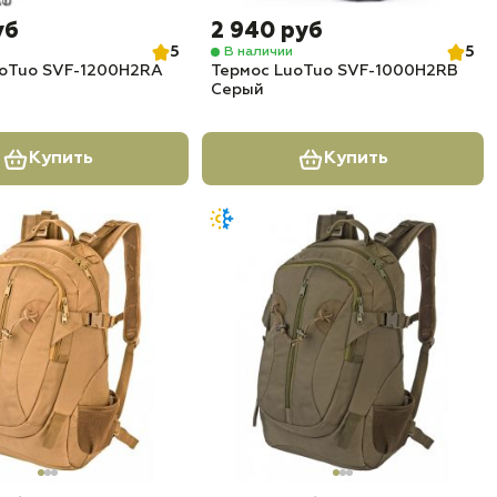
уб
2 940 руб
5
5
В наличии
uoTuo SVF-1200H2RA
Термос LuoTuo SVF-1000H2RB
Серый
Купить
Купить