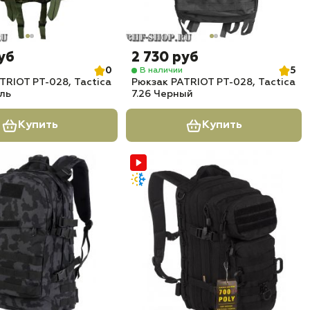
уб
2 730 руб
0
5
В наличии
TRIOT РТ-028, Tactica
Рюкзак PATRIOT РТ-028, Tactica
ель
7.26 Черный
Купить
Купить