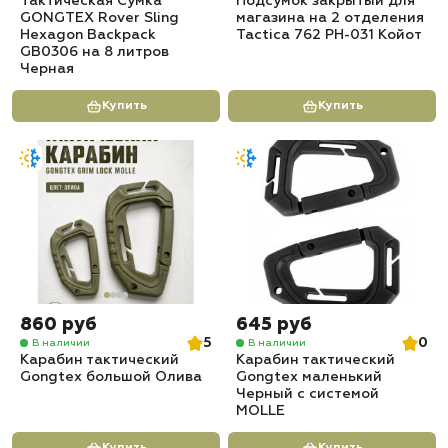
Тактическая Сумка
Подсумок закрытый для
GONGTEX Rover Sling
магазина на 2 отделения
Hexagon Backpack
Tactica 762 PH-031 Койот
GB0306 на 8 литров
Черная
Купить
Купить
860 руб
645 руб
5
0
В наличии
В наличии
Карабин тактический
Карабин тактический
Gongtex большой Олива
Gongtex маленький
Черный с системой
MOLLE
Купить
Купить