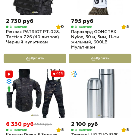
2 730 руб
795 руб
0
5
В наличии
В наличии
Рюкзак PATRIOT РТ-028,
Паракорд GONGTEX
Tactica 7.26 (40 литров)
Nylon, 30 м, 5мм, 11-ти
Черный мультикам
жильный, 600LB
Мультикам
Купить
Купить
-16%
6 330 руб
2 100 руб
7 530 руб
5
5
В наличии
В наличии