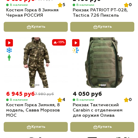
5
0
В наличии
В наличии
Костюм Горка 8 Зимняя
Рюкзак PATRIOT РТ-028,
Черная РОССИЯ
Tactica 7.26 Пиксель
Купить
Купить
-13%
6 945 руб
4 050 руб
7 980 руб
4
0
В наличии
В наличии
Костюм Горка Зимняя, 8
Рюкзак Тактический
модель, Савва Морозов
Carabin с отделением
МОС
для оружия Олива
Купить
Купить