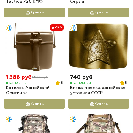
Tactica 7.26 КМФ
Серый
Купить
Купить
-12%
1 386 руб
740 руб
1 575 руб
5
5
В наличии
В наличии
Котелок Армейский
Бляха-пряжка армейская
Оригинал
уставная СССР
Купить
Купить