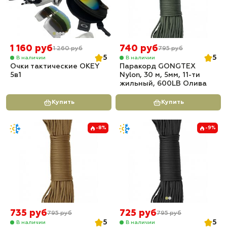
1 160 руб
740 руб
1 260 руб
795 руб
5
5
В наличии
В наличии
Очки тактические OKEY
Паракорд GONGTEX
5в1
Nylon, 30 м, 5мм, 11-ти
жильный, 600LB Олива
Купить
Купить
-8%
-9%
735 руб
725 руб
795 руб
795 руб
5
5
В наличии
В наличии