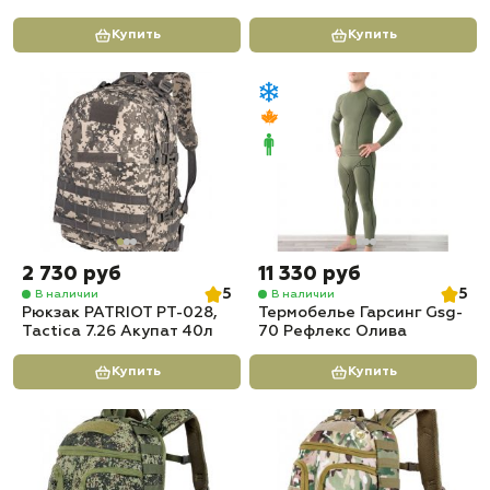
Купить
Купить
2 730 руб
11 330 руб
5
5
В наличии
В наличии
Рюкзак PATRIOT РТ-028,
Термобелье Гарсинг Gsg-
Tactica 7.26 Акупат 40л
70 Рефлекс Олива
Купить
Купить