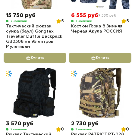
15 750 руб
6 555 руб
7 530 руб
5
5
В наличии
В наличии
Тактический рюкзак
Костюм Горка 8 Зимняя
сумка (баул) Gongtex
Черная Акула РОССИЯ
Traveller Duffle Backpack
GB0308 на 95 литров
Мультикам
Купить
Купить
3 570 руб
2 730 руб
0
0
В наличии
В наличии
Рюкзак Тактический
Рюкзак PATRIOT РТ-028,