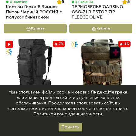
5
5
В наличии
В наличии
Костюм Горка 8 Зимняя
ТЕРМОБЕЛЬЕ GARSING
Питон Черный РОССИЯ с
GSG-71 RIPSTOP ZIP
полукомбинезоном
FLEECE OLIVE
Купить
Купить
-7%
-3%
Мы используем файлы cookie и сервис
Яндекс.Метрика
3 715 руб
611 руб
3 990 руб
630 руб
для анализа работы сайта и улучшения качества
0
0
В наличии
В наличии
обслуживания. Продолжая использовать сайт, вы
Тактический рюкзак на
Тактическая сумка
соглашаетесь с использованием cookie в соответствии с
70 литров Grizzly, Tactica
Аптечка Мультикам 4,5
Политикой конфиденциальности
.
7,62 Черный
литра
Принять
Купить
Купить
Главная
Каталог
Корзина
Войти
Избранное