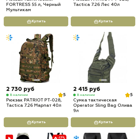
FORTRESS 55 л, Черный
Tactica 7.26 Лес 40л
Мультикам
Купить
Купить
2 730 руб
2 415 руб
5
5
В наличии
В наличии
Рюкзак PATRIOT РТ-028,
Сумка тактическая
Tactica 7.26 Марпат 40л
Operator Sling Bag Олива
9л
Купить
Купить
-17%