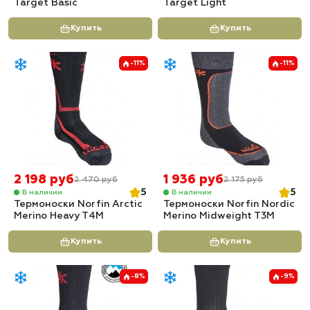
Target Basic
Target Light
Купить
Купить
-11%
-11%
2 198 руб
1 936 руб
2 470 руб
2 175 руб
5
5
В наличии
В наличии
Термоноски Norfin Arctic
Термоноски Norfin Nordic
Merino Heavy T4M
Merino Midweight T3M
Купить
Купить
-8%
-9%