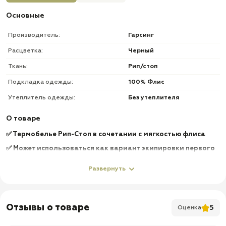
Основные
Производитель:
Гарсинг
Расцветка:
Черный
Ткань:
Рип/стоп
Подкладка одежды:
100% Флис
Утеплитель одежды:
Без утеплителя
О товаре
✅ Термобелье Рип-Стоп в сочетании с мягкостью флиса
✅ Может использоваться как вариант экипировки первого
слоя
Развернуть
✅ Эластичность
✅ Легкость
✅ Быстро сохнет и практически не промокает
Отзывы о товаре
5
Оценка
✅ Не вызывает аллергических реакций