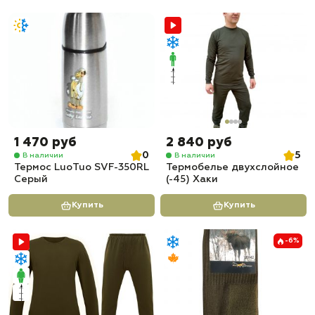
1 470 руб
2 840 руб
0
5
В наличии
В наличии
Термос LuoTuo SVF-350RL
Термобелье двухслойное
Серый
(-45) Хаки
Купить
Купить
-6%