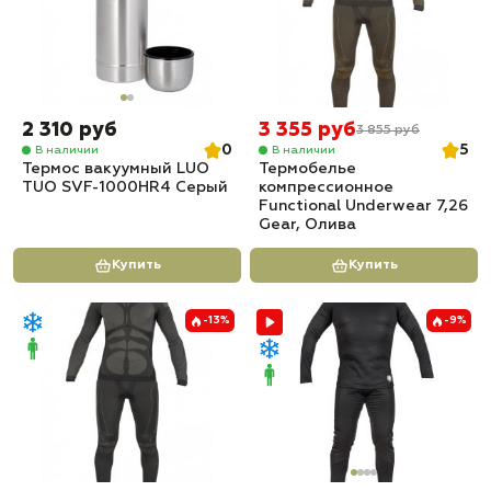
2 310 руб
3 355 руб
3 855 руб
0
5
В наличии
В наличии
Термос вакуумный LUO
Термобелье
TUO SVF-1000HR4 Серый
компрессионное
Functional Underwear 7,26
Gear, Олива
Купить
Купить
-13%
-9%