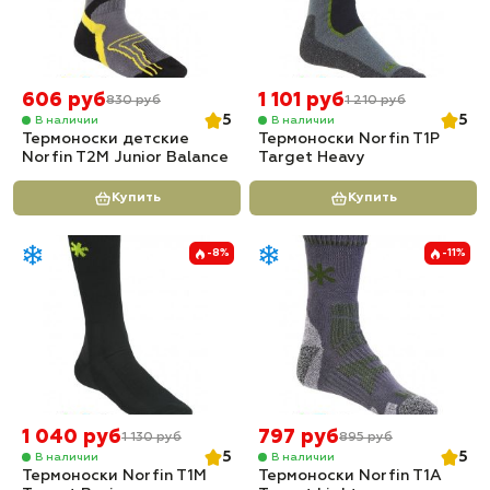
606 руб
1 101 руб
830 руб
1 210 руб
5
5
В наличии
В наличии
Термоноски детские
Термоноски Norfin T1P
Norfin T2M Junior Balance
Target Heavy
Купить
Купить
-8%
-11%
1 040 руб
797 руб
1 130 руб
895 руб
5
5
В наличии
В наличии
Термоноски Norfin T1M
Термоноски Norfin T1A