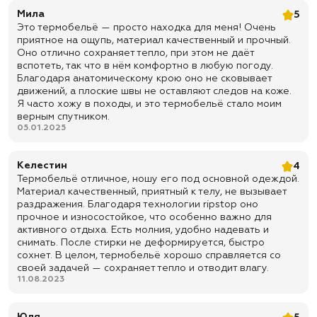
✅
Комплект надевается на голое тело
Мила
5
✅ Лучше, чем натуральные ткани пропускает воздух
Это термобельё — просто находка для меня! Очень
приятное на ощупь, материал качественный и прочный.
✅
Изолирует тело не только от холода, но и избыточного
тепла
Оно отлично сохраняет тепло, при этом не даёт
вспотеть, так что в нём комфортно в любую погоду.
✅
Не требует специального ухода
Благодаря анатомическому крою оно не сковывает
движений, а плоские швы не оставляют следов на коже.
✅ Повышеная прочность
Я часто хожу в походы, и это термобельё стало моим
✅
Доставка по всей России
верным спутником.
05.01.2025
✅
Быстрая отправка
Келестин
4
Термобельё отличное, ношу его под основной одеждой.
Материал качественный, приятный к телу, не вызывает
раздражения. Благодаря технологии ripstop оно
прочное и износостойкое, что особенно важно для
активного отдыха. Есть молния, удобно надевать и
снимать. После стирки не деформируется, быстро
сохнет. В целом, термобельё хорошо справляется со
своей задачей — сохраняет тепло и отводит влагу.
11.08.2023