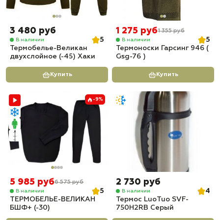
3 480 руб
1 275 руб
1 355 руб
5
5
В наличии
В наличии
Термобелье-Великан
Термоноски Гарсинг 946 (
двухслойное (-45) Хаки
Gsg-76 )
Купить
Купить
-9%
5 985 руб
2 730 руб
6 575 руб
5
4
В наличии
В наличии
ТЕРМОБЕЛЬЕ-ВЕЛИКАН
Термос LuoTuo SVF-
БШФ+ (-30)
750H2RB Серый