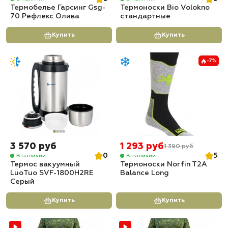
Термобелье Гарсинг Gsg-
Термоноски Bio Volokno
70 Рефлекс Олива
стандартные
Купить
Купить
-7%
3 570 руб
1 293 руб
1 390 руб
0
5
В наличии
В наличии
Термос вакуумный
Термоноски Norfin T2A
LuoTuo SVF-1800H2RE
Balance Long
Серый
Купить
Купить