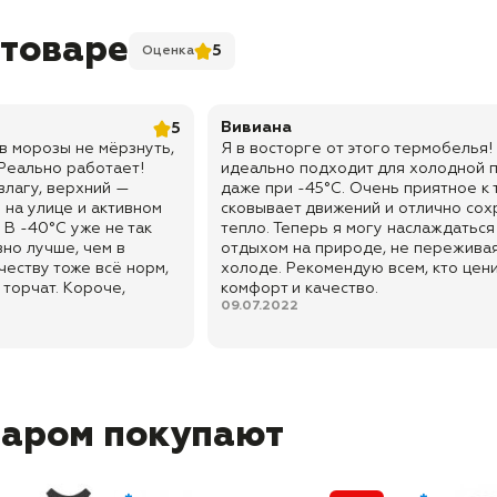
 товаре
5
Оценка
Вивиана
5
 в морозы не мёрзнуть,
Я в восторге от этого термобелья!
 Реально работает!
идеально подходит для холодной 
влагу, верхний —
даже при -45°C. Очень приятное к т
 на улице и активном
сковывает движений и отлично сох
 В -40°C уже не так
тепло. Теперь я могу наслаждаться
вно лучше, чем в
отдыхом на природе, не пережива
честву тоже всё норм,
холоде. Рекомендую всем, кто цен
 торчат. Короче,
комфорт и качество.
09.07.2022
варом покупают