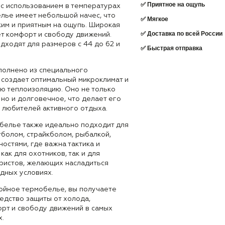
✅ Приятное на ощупь
 с использованием в температурах
елье имеет небольшой начес, что
✅ Мягкое
ким и приятным на ощупь. Широкая
✅ Доставка по всей России
т комфорт и свободу движений.
дходят для размеров с 44 до 62 и
✅ Быстрая отправка
олнено из специального
 создает оптимальный микроклимат и
ю теплоизоляцию. Оно не только
 но и долговечное, что делает его
 любителей активного отдыха.
белье также идеально подходит для
тболом, страйкболом, рыбалкой,
ностями, где важна тактика и
как для охотников, так и для
уристов, желающих насладиться
дных условиях.
ойное термобелье, вы получаете
едство защиты от холода,
т и свободу движений в самых
х.