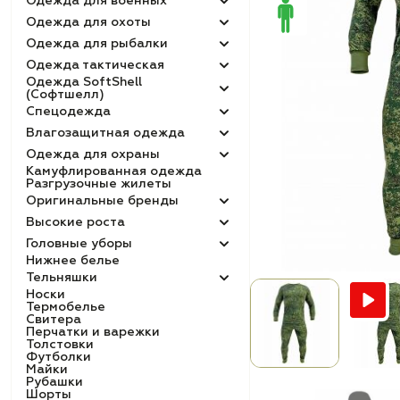
Одежда для военных
Одежда для охоты
Одежда для рыбалки
Одежда тактическая
Одежда SoftShell
(Софтшелл)
Спецодежда
Влагозащитная одежда
Одежда для охраны
Камуфлированная одежда
Разгрузочные жилеты
Оригинальные бренды
Высокие роста
Головные уборы
Нижнее белье
Тельняшки
Носки
Термобелье
Свитера
Перчатки и варежки
Толстовки
Футболки
Майки
Рубашки
Шорты