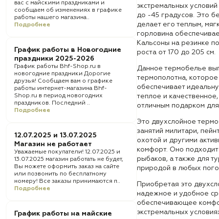
вас с майскими праздниками и
экстремальных условий
сообщаем об изменениях в графике
до -45 градусов. Это б
работы нашего магазина..
делает его теплым, мяг
Подробнее
горловина обеспечивае
Кальсоны на резинке по
График работы в Новогодние
роста от 170 до 205 см.
праздники 2025-2026
График работы Bhf-Shop.ru в
Данное термобелье вып
новогодние праздники Дорогие
термополотна, которое
друзья! Сообщаем вам о графике
обеспечивает идеальну
работы интернет-магазина Bhf-
Shop.ru в период новогодних
теплое и качественное,
праздников. Последний ..
отличным подарком для
Подробнее
Это двухслойное термо
занятий милитари, пейн
12.07.2025 и 13.07.2025
охотой и другими актив
Магазин не работает
комфорт. Оно подходит 
Уважаемые покупатели! 12.07.2025 и
рыбаков, а также для т
13.07.2025 магазин работать не будет,
Вы можете оформить заказ на сайте
природой в любых пого
или позвонить по бесплатному
номеру! Все заказы принимаются п..
Приобретая это двухсл
Подробнее
надежное и удобное ср
обеспечивающее комфор
экстремальных условия
График работы на майские