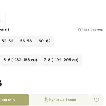
ать )
Узнать размер
52-54
56-58
60-62
5-6 (~182-188 см)
7-8 (~194-205 см)
б
 корзину
Купить в 1 клик