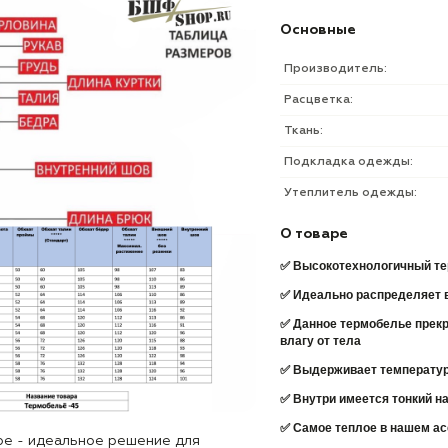
Основные
Производитель:
Расцветка:
Ткань:
Подкладка одежды:
Утеплитель одежды:
О товаре
✅ Высокотехнологичный т
✅ Идеально распределяет в
✅ Данное термобелье прекр
влагу от тела
✅ Выдерживает температур
✅ Внутри имеется тонкий н
✅ Самое теплое в нашем а
е - идеальное решение для