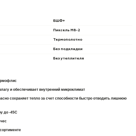
БШФ+
Пиксель М8-2
Термополотно
Без подкладки
Без утеплителя
ермофлис
лагу и обеспечивает внутренний микроклимат
асно сохраняет тепло за счет способности быстро отводить лишнюю
у до -45С
ачес
ссортименте