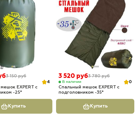
уб
3 520 руб
3 150 руб
3 780 руб
4
0
В наличии
 мешок EXPERT с
Спальный мешок EXPERT с
иком -25°
подголовником -35°
Купить
Купить