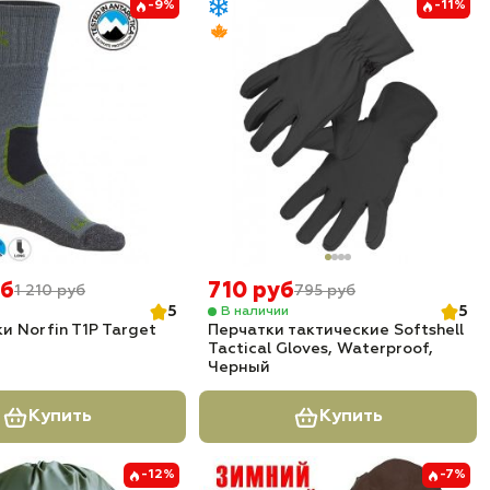
-9%
-11%
уб
710 руб
1 210 руб
795 руб
5
5
В наличии
и Norfin T1P Target
Перчатки тактические Softshell
Tactical Gloves, Waterproof,
Черный
Купить
Купить
-12%
-7%