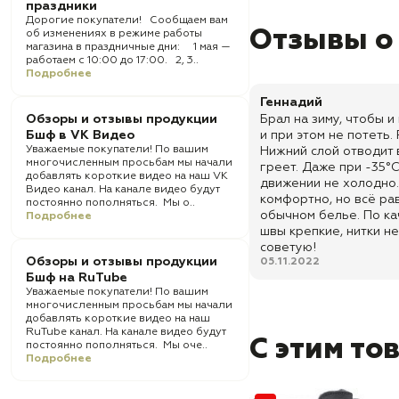
праздники
Дорогие покупатели! Сообщаем вам
Отзывы о
об изменениях в режиме работы
магазина в праздничные дни: 1 мая —
работаем с 10:00 до 17:00. 2, 3..
Подробнее
Геннадий
Обзоры и отзывы продукции
Брал на зиму, чтобы и
Бшф в VK Видео
и при этом не потеть.
Уважаемые покупатели! По вашим
Нижний слой отводит 
многочисленным просьбам мы начали
греет. Даже при -35°C
добавлять короткие видео на наш VK
движении не холодно.
Видео канал. На канале видео будут
комфортно, но всё ра
постоянно пополняться. Мы о..
обычном белье. По ка
Подробнее
швы крепкие, нитки не
советую!
Обзоры и отзывы продукции
05.11.2022
Бшф на RuTube
Уважаемые покупатели! По вашим
многочисленным просьбам мы начали
добавлять короткие видео на наш
RuTube канал. На канале видео будут
С этим то
постоянно пополняться. Мы оче..
Подробнее