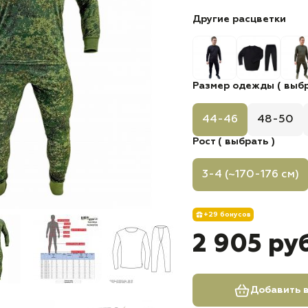
Другие расцветки
Размер одежды ( выбр
44-46
48-50
Рост ( выбрать )
3-4 (~170-176 см)
+29 бонусов
2 905 ру
Добавить в