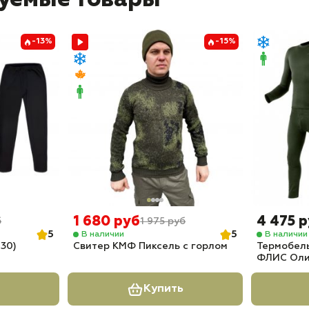
уемые товары
-13%
-15%
1 680 руб
4 475 
б
1 975 руб
5
5
В наличии
В наличии
30)
Свитер КМФ Пиксель с горлом
Термобел
ФЛИС Оли
Купить