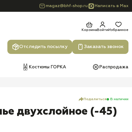
magaz@bhf-shop.ru
Написать в Max
Корзина
Войти
Избранное
Отследить посылку
Заказать звонок
Костюмы ГОРКА
Распродажа
Поделиться
В наличии
ье двухслойное (-45)