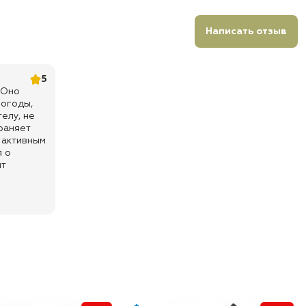
Написать отзыв
5
 Оно
погоды,
елу, не
раняет
 активным
я о
ит