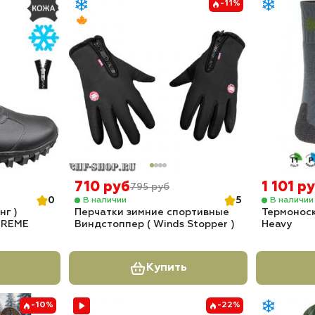
-11%
710 руб
1 101 р
795 руб
0
5
В наличии
В наличии
нг )
Перчатки зимние спортивные
Термоноск
TREME
Виндстоппер ( Winds Stopper )
Heavy
Купить
-10%
-22%