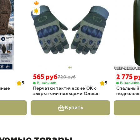
565 руб
2 775 р
720 руб
5
5
В наличии
В наличии
нные
Перчатки тактические OK с
Спальный
закрытыми пальцами Олива
подголовн
Купить