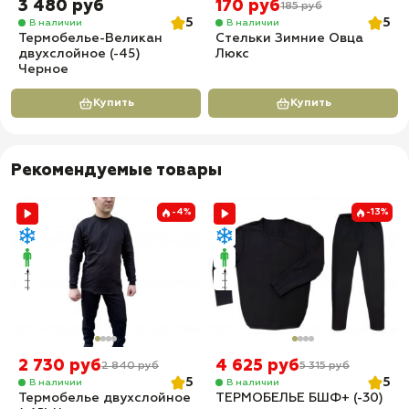
3 480 руб
170 руб
185 руб
5
5
В наличии
В наличии
Термобелье-Великан
Стельки Зимние Овца
двухслойное (-45)
Люкс
Черное
Купить
Купить
Рекомендуемые товары
-4%
-13%
2 730 руб
4 625 руб
2 840 руб
5 315 руб
5
5
В наличии
В наличии
Термобелье двухслойное
ТЕРМОБЕЛЬЕ БШФ+ (-30)