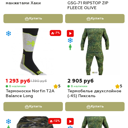
манжетами Хаки
GSG-71 RIPSTOP ZIP
FLEECE OLIVE
Купить
Купить
-7%
1 293 руб
2 905 руб
1 390 руб
5
5
В наличии
В наличии
Термоноски Norfin T2A
Термобелье двухслойное
Balance Long
(-45) Пиксель
Купить
Купить
-12%