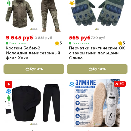
9 645 руб
565 руб
10 835 руб
720 руб
5
5
В наличии
В наличии
Костюм Бабек-2
Перчатки тактические OK
Исландия демисезонный
с закрытыми пальцами
флис Хаки
Олива
Купить
Купить
-8%