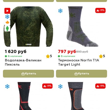
-11%
1 620 руб
797 руб
895 руб
5
5
В наличии
В наличии
Водолазка-Великан
Термоноски Norfin T1A
Пиксель
Target Light
Купить
Купить
-11%
-11%