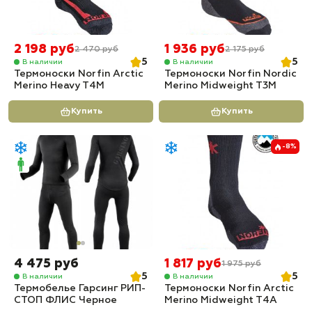
2 198 руб
1 936 руб
2 470 руб
2 175 руб
5
5
В наличии
В наличии
Термоноски Norfin Arctic
Термоноски Norfin Nordic
Merino Heavy T4M
Merino Midweight T3M
Купить
Купить
-8%
4 475 руб
1 817 руб
1 975 руб
5
5
В наличии
В наличии
Термобелье Гарсинг РИП-
Термоноски Norfin Arctic
СТОП ФЛИС Черное
Merino Midweight T4A