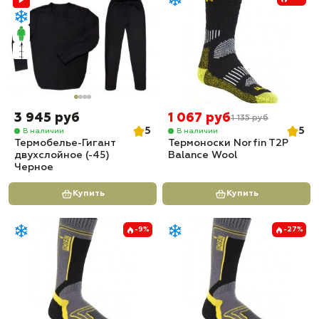
3 945 руб
1 067 руб
1 135 руб
5
5
В наличии
В наличии
Термобелье-Гигант
Термоноски Norfin T2P
двухслойное (-45)
Balance Wool
Черное
Купить
Купить
-9%
-27%