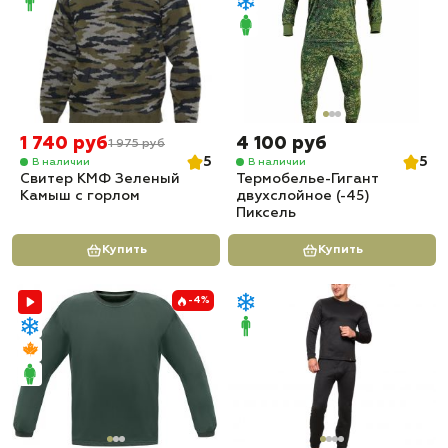
1 740 руб
4 100 руб
1 975 руб
5
5
В наличии
В наличии
Свитер КМФ Зеленый
Термобелье-Гигант
Камыш с горлом
двухслойное (-45)
Пиксель
Купить
Купить
-4%