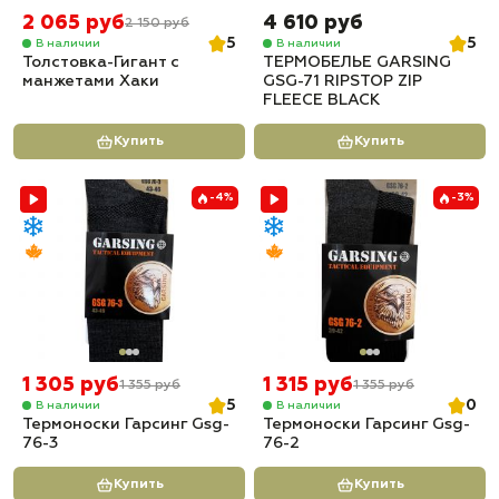
2 065 руб
4 610 руб
2 150 руб
5
5
В наличии
В наличии
Толстовка-Гигант с
ТЕРМОБЕЛЬЕ GARSING
манжетами Хаки
GSG-71 RIPSTOP ZIP
FLEECE BLACK
Купить
Купить
-4%
-3%
1 305 руб
1 315 руб
1 355 руб
1 355 руб
5
0
В наличии
В наличии
Термоноски Гарсинг Gsg-
Термоноски Гарсинг Gsg-
76-3
76-2
Купить
Купить