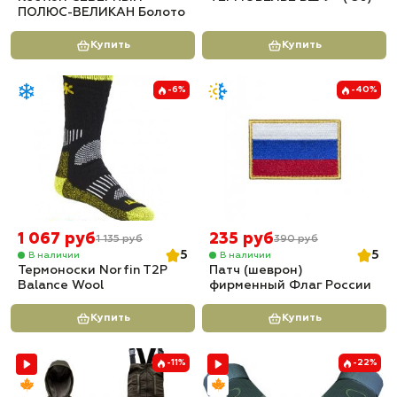
ПОЛЮС-ВЕЛИКАН Болото
Купить
Купить
-6%
-40%
1 067 руб
235 руб
1 135 руб
390 руб
5
5
В наличии
В наличии
Термоноски Norfin T2P
Патч (шеврон)
Balance Wool
фирменный Флаг России
Купить
Купить
-11%
-22%