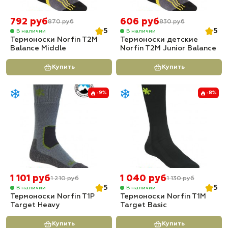
792 руб
606 руб
870 руб
830 руб
5
5
В наличии
В наличии
Термоноски Norfin T2M
Термоноски детские
Balance Middle
Norfin T2M Junior Balance
Купить
Купить
-9%
-8%
1 101 руб
1 040 руб
1 210 руб
1 130 руб
5
5
В наличии
В наличии
Термоноски Norfin T1P
Термоноски Norfin T1M
Target Heavy
Target Basic
Купить
Купить