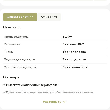
Характеристики
Описание
Основные
Производитель:
БШФ+
Расцветка:
Пиксель М8-2
Ткань:
Термополотно
Подкладка одежды:
Без подкладки
Утеплитель одежды:
Без утеплителя
О товаре
✅ Высокотехнологичный термофлис
✅ Идеально распределяет влагу и обеспечивает внутренний
микроклимат
Развернуть
✅ Данное термобелье прекрасно сохраняет тепло за счет
способности быстро отводить лишнюю влагу от тела