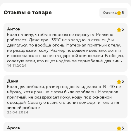
✅ Выдерживает температуру до -45С
Отзывы о товаре
5
Оценка
✅ Внутри имеется тонкий начес
✅ Самое теплое в нашем ассортименте
Антон
5
✅ Приятное на ощупь
Брал на зиму, чтобы в морозы не мёрзнуть. Реально
✅ Мягкое
работает! Даже при -35°C не холодно, а если ещё и
двигаться, то вообще огонь. Материал приятный к телу,
✅ Доставка по всей России
не раздражает кожу. Размер подошёл идеально, хотя я
и сомневался из-за нестандартной комплекции. В общем,
✅ Быстрая отправка
советую всем, кто ищет надёжное термобельё для зимы.
14.11.2024
Даня
5
Брал для рыбалки, размер подошёл идеально. В -40 не
мёрзну, хотя раньше с этим были проблемы. Материал
приятный, не раздражает кожу, ношу под основной
одеждой. Советую всем, кто ценит комфорт и тепло на
зимней рыбалке.
23.04.2024
Арсен
5