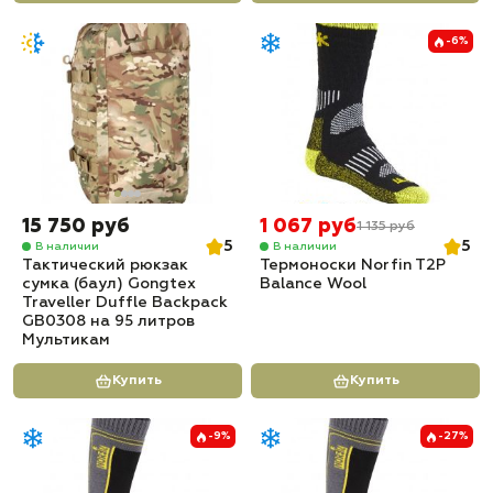
-6%
15 750 руб
1 067 руб
1 135 руб
5
5
В наличии
В наличии
Тактический рюкзак
Термоноски Norfin T2P
сумка (баул) Gongtex
Balance Wool
Traveller Duffle Backpack
GB0308 на 95 литров
Мультикам
Купить
Купить
-9%
-27%