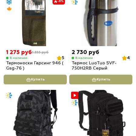
-6%
1 275 руб
2 730 руб
1 355 руб
5
4
В наличии
В наличии
Термоноски Гарсинг 946 (
Термос LuoTuo SVF-
Gsg-76 )
750H2RB Серый
Купить
Купить