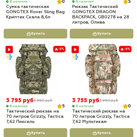
0
5
В наличии
В наличии
Сумка тактическая
Рюкзак Тактический
GONGTEX Rover Sling Bag
GONGTEX DRAGON
Криптек Скала 8,6л
BACKPACK, GB0278 на 28
литров, Олива
Купить
Купить
-5%
-6%
3 795 руб
3 755 руб
3 990 руб
3 990 руб
5
0
В наличии
В наличии
Тактический рюкзак на
Тактический рюкзак на
70 литров Grizzly, Tactica
70 литров Grizzly, Tactica
7,62 Пиксель
7,62 Мультикам
Купить
Купить