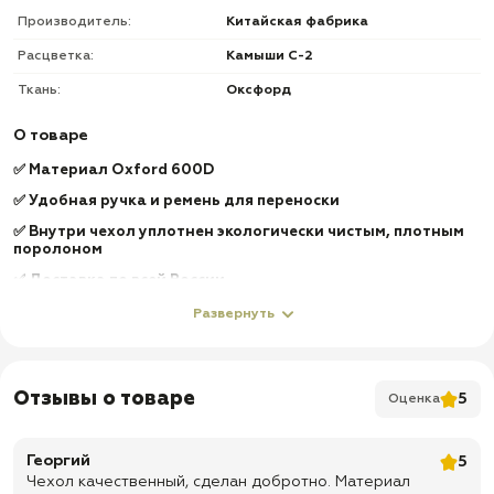
Производитель:
Китайская фабрика
Расцветка:
Камыши С-2
Ткань:
Оксфорд
О товаре
✅ Материал Oxford 600D
✅ Удобная ручка и ремень для переноски
✅ Внутри чехол уплотнен экологически чистым, плотным
поролоном
✅ Доставка по всей России
✅ Быстрая отправка
Развернуть
Отзывы о товаре
5
Оценка
Георгий
5
Чехол качественный, сделан добротно. Материал