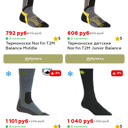
792 руб
606 руб
870 руб
830 руб
5
5
В наличии
В наличии
Термоноски Norfin T2M
Термоноски детские
Balance Middle
Norfin T2M Junior Balance
Купить
Купить
-9%
-8%
1 101 руб
1 040 руб
1 210 руб
1 130 руб
5
5
В наличии
В наличии