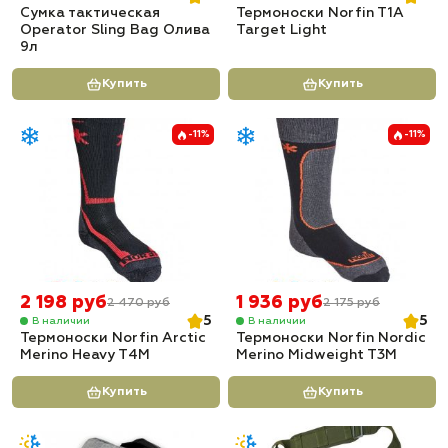
Сумка тактическая
Термоноски Norfin T1A
Operator Sling Bag Олива
Target Light
9л
Купить
Купить
-11%
-11%
2 198 руб
1 936 руб
2 470 руб
2 175 руб
5
5
В наличии
В наличии
Термоноски Norfin Arctic
Термоноски Norfin Nordic
Merino Heavy T4M
Merino Midweight T3M
Купить
Купить