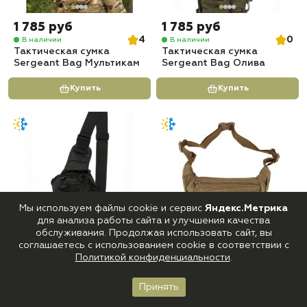
1 785 руб
1 785 руб
4
0
В наличии
В наличии
Тактическая сумка
Тактическая сумка
Sergeant Bag Мультикам
Sergeant Bag Олива
Купить
Купить
Мы используем файлы cookie и сервис
Яндекс.Метрика
для анализа работы сайта и улучшения качества
обслуживания. Продолжая использовать сайт, вы
1 785 руб
1 365 руб
соглашаетесь с использованием cookie в соответствии с
0
5
В наличии
В наличии
Политикой конфиденциальности
.
Тактическая сумка
Сумка тактическая
Sergeant Bag Черная
поясная/наплечная
Tactical Sling Bag, 2,2 л,
Принять
Главная
Каталог
Корзина
Войти
Избранное
Койот