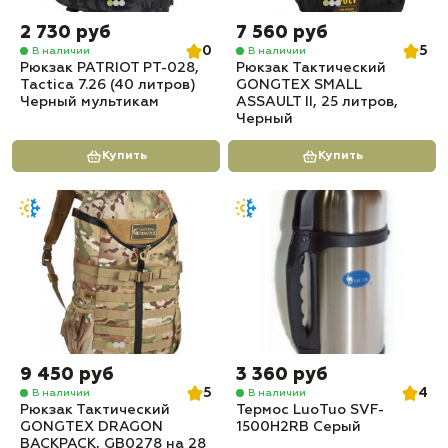
2 730 руб
7 560 руб
0
5
В наличии
В наличии
Рюкзак PATRIOT РТ-028,
Рюкзак Тактический
Tactica 7.26 (40 литров)
GONGTEX SMALL
Черный мультикам
ASSAULT II, 25 литров,
Черный
Купить
Купить
9 450 руб
3 360 руб
5
4
В наличии
В наличии
Рюкзак Тактический
Термос LuoTuo SVF-
GONGTEX DRAGON
1500H2RB Серый
BACKPACK, GB0278 на 28