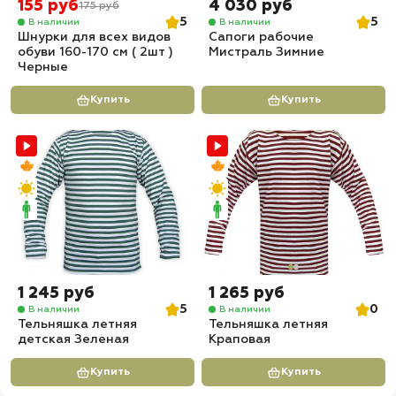
155 руб
4 030 руб
175 руб
5
5
В наличии
В наличии
Шнурки для всех видов
Сапоги рабочие
обуви 160-170 см ( 2шт )
Мистраль Зимние
Черные
Купить
Купить
1 245 руб
1 265 руб
5
0
В наличии
В наличии
Тельняшка летняя
Тельняшка летняя
детская Зеленая
Краповая
Купить
Купить