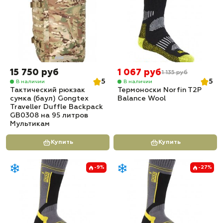
15 750 руб
1 067 руб
1 135 руб
5
5
В наличии
В наличии
Тактический рюкзак
Термоноски Norfin T2P
сумка (баул) Gongtex
Balance Wool
Traveller Duffle Backpack
GB0308 на 95 литров
Мультикам
Купить
Купить
-9%
-27%