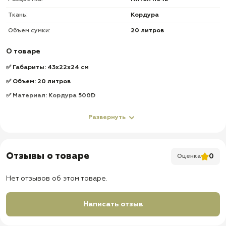
Ткань:
Кордура
Объем сумки:
20 литров
О товаре
✅ Габариты: 43х22х24 см
✅ Объем: 20 литров
✅ Материал: Кордура 500D
✅ Рюкзак предназначен для непродолжительных походов до 36
Развернуть
часов
✅ 2 больших влагозащитных отсека 15л с круговой молнией
✅ 2 наружных накладных кармана на молнии
Отзывы о товаре
0
Оценка
✅ Скрытый боковой карман на молнии между спинкой и главным
отделением
Нет отзывов об этом товаре.
✅ Передняя и боковые стороны оборудованны системой Молле,
количество ячеек 32 штуки
Написать отзыв
✅ Удобные регулируемые лямки шириной 6 см
✅ Регулируемые поясной и нагрудные ремни обеспечиваю