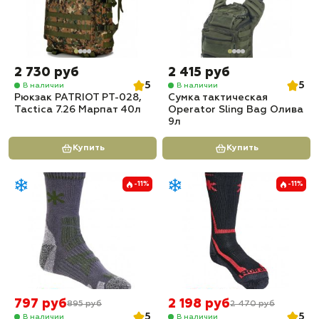
2 730 руб
2 415 руб
5
5
В наличии
В наличии
Рюкзак PATRIOT РТ-028,
Сумка тактическая
Tactica 7.26 Марпат 40л
Operator Sling Bag Олива
9л
Купить
Купить
-11%
-11%
797 руб
2 198 руб
895 руб
2 470 руб
5
5
В наличии
В наличии