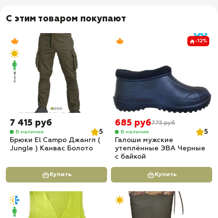
анатомически правильное распределение веса во время
долгих прогулок
С этим товаром покупают
✅ Прочные нейлоновые стропы
✅ Вентилируемые лямки и спинка
-12%
✅ Утягивающие стропы по бокам и центру, которые уменьшают
нагрузку на молнии, центральная стропа оснащена застежкой
Фастекс
✅ Доставка по всей России
✅ Быстрая отправка
7 415 руб
685 руб
775 руб
5
5
В наличии
В наличии
Брюки El Campo Джангл (
Галоши мужские
Jungle ) Канвас Болото
утеплённые ЭВА Черные
с байкой
Купить
Купить