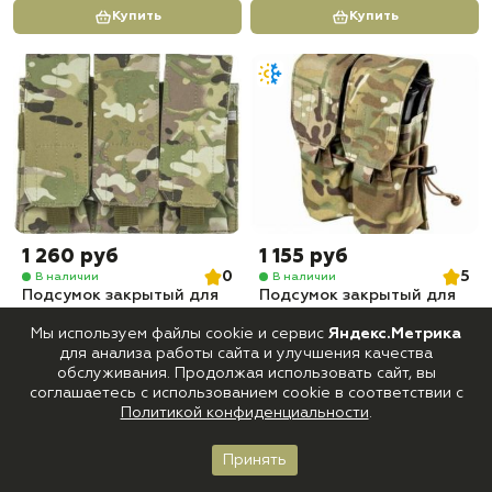
Купить
Купить
1 260 руб
1 155 руб
0
5
В наличии
В наличии
Подсумок закрытый для
Подсумок закрытый для
магазина на 3 отделения
магазина на 2 отделения
Tactica 762 PH-031
Tactica 762 PH-031
Мы используем файлы cookie и сервис
Яндекс.Метрика
Мультикам
Мультикам
для анализа работы сайта и улучшения качества
обслуживания. Продолжая использовать сайт, вы
Купить
Купить
соглашаетесь с использованием cookie в соответствии с
Политикой конфиденциальности
.
-13%
Принять
Главная
Каталог
Корзина
Войти
Избранное