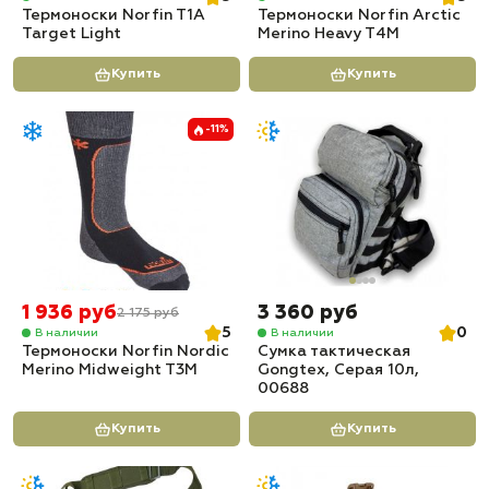
Термоноски Norfin T1A
Термоноски Norfin Arctic
Target Light
Merino Heavy T4M
Купить
Купить
-11%
1 936 руб
3 360 руб
2 175 руб
5
0
В наличии
В наличии
Термоноски Norfin Nordic
Сумка тактическая
Merino Midweight T3M
Gongtex, Серая 10л,
00688
Купить
Купить