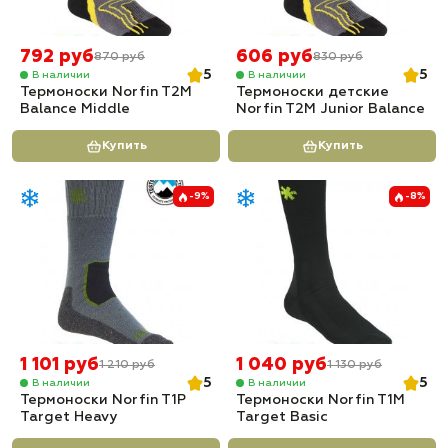
792 руб
606 руб
870 руб
830 руб
5
5
В наличии
В наличии
Термоноски Norfin T2M
Термоноски детские
Balance Middle
Norfin T2M Junior Balance
Купить
Купить
-9%
-8%
1 101 руб
1 040 руб
1 210 руб
1 130 руб
5
5
В наличии
В наличии
Термоноски Norfin T1P
Термоноски Norfin T1M
Target Heavy
Target Basic