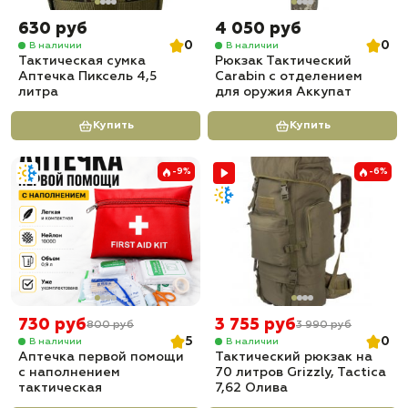
630 руб
4 050 руб
0
0
В наличии
В наличии
Тактическая сумка
Рюкзак Тактический
Аптечка Пиксель 4,5
Carabin с отделением
литра
для оружия Аккупат
Купить
Купить
-9%
-6%
730 руб
3 755 руб
800 руб
3 990 руб
5
0
В наличии
В наличии
Аптечка первой помощи
Тактический рюкзак на
с наполнением
70 литров Grizzly, Tactica
тактическая
7,62 Олива