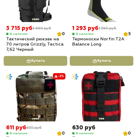
3 715 руб
1 293 руб
3 990 руб
1 390 руб
0
5
В наличии
В наличии
Тактический рюкзак на
Термоноски Norfin T2A
70 литров Grizzly, Tactica
Balance Long
7,62 Черный
Купить
Купить
-3%
611 руб
630 руб
630 руб
0
0
В наличии
В наличии