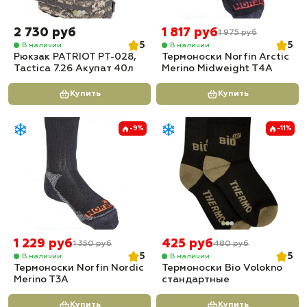
2 730 руб
1 817 руб
1 975 руб
5
5
В наличии
В наличии
Рюкзак PATRIOT РТ-028,
Термоноски Norfin Arctic
Tactica 7.26 Акупат 40л
Merino Midweight T4A
Купить
Купить
-9%
-11%
1 229 руб
425 руб
1 350 руб
480 руб
5
5
В наличии
В наличии
Термоноски Norfin Nordic
Термоноски Bio Volokno
Merino T3A
стандартные
Купить
Купить