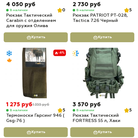
4 050 руб
2 730 руб
0
5
В наличии
В наличии
Рюкзак Тактический
Рюкзак PATRIOT РТ-028,
Carabin с отделением
Tactica 7.26 Черный
для оружия Олива
Купить
Купить
-6%
1 275 руб
3 570 руб
1 355 руб
5
5
В наличии
В наличии
Термоноски Гарсинг 946 (
Рюкзак Тактический
Gsg-76 )
FORTRESS 55 л, Хаки
Купить
Купить