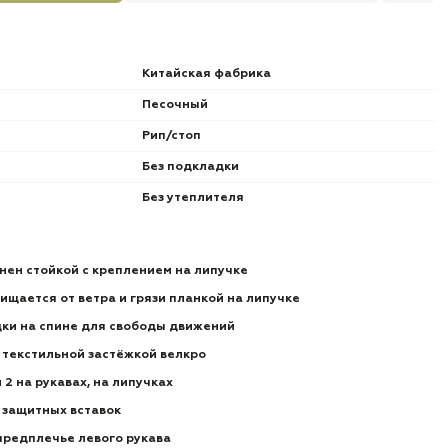
Китайская фабрика
Песочный
Рип/стоп
Без подкладки
Без утеплителя
нен стойкой с креплением на липучке
ищается от ветра и грязи планкой на липучке
ки на спине для свободы движений
 текстильной застёжкой велкро
 2 на рукавах, на липучках
 защитных вставок
предплечье левого рукава