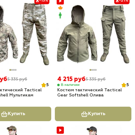
-13%
-21%
руб
4 215 руб
5 335 руб
5 335 руб
5
5
В наличии
ктический Tactical
Костюм тактический Tactical
shell Мультикам
Gear Softshell Олива
Купить
Купить