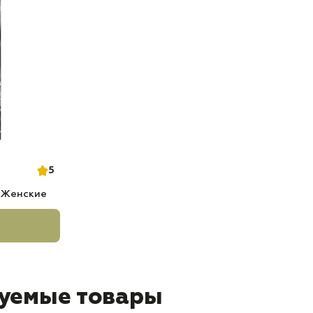
5
 Женские
уемые товары