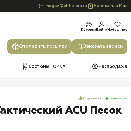
magaz@bhf-shop.ru
Написать в Max
Корзина
Войти
Избранное
Отследить посылку
Заказать звонок
Костюмы ГОРКА
Распродажа
Поделиться
В наличии
актический ACU Песок