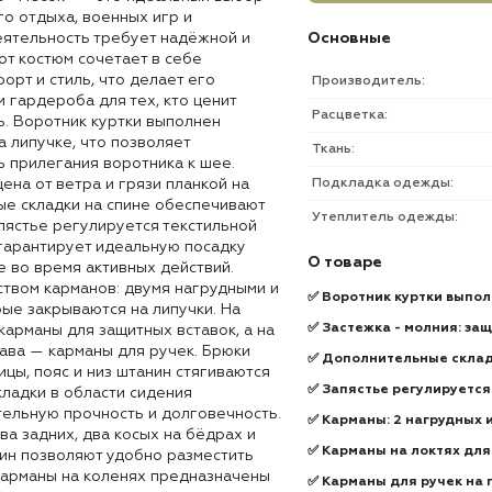
о отдыха, военных игр и
еятельность требует надёжной и
Основные
от костюм сочетает в себе
орт и стиль, что делает его
Производитель:
 гардероба для тех, кто ценит
Расцветка:
ь. Воротник куртки выполнен
а липучке, что позволяет
Ткань:
ь прилегания воротника к шее.
на от ветра и грязи планкой на
Подкладка одежды:
ые складки на спине обеспечивают
Утеплитель одежды:
пястье регулируется текстильной
 гарантирует идеальную посадку
О товаре
 во время активных действий.
твом карманов: двумя нагрудными и
✅ Воротник куртки выпол
рые закрываются на липучки. На
✅ Застежка - молния: защ
арманы для защитных вставок, а на
ава — карманы для ручек. Брюки
✅ Дополнительные склад
ицы, пояс и низ штанин стягиваются
✅ Запястье регулируется
ладки в области сидения
ельную прочность и долговечность.
✅ Карманы: 2 нагрудных и
ва задних, два косых на бёдрах и
✅
Карманы на локтях для
нин позволяют удобно разместить
арманы на коленях предназначены
✅
Карманы для ручек на 