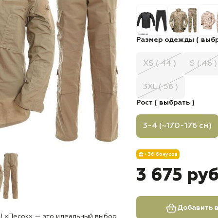
Размер одежды ( выбр
XS ( 44 )
S ( 46 )
3XL ( 56 )
Рост ( выбрать )
3-4 (~170-176 см)
+36 бонусов
3 675 ру
Добавить в
U «Песок» — это идеальный выбор