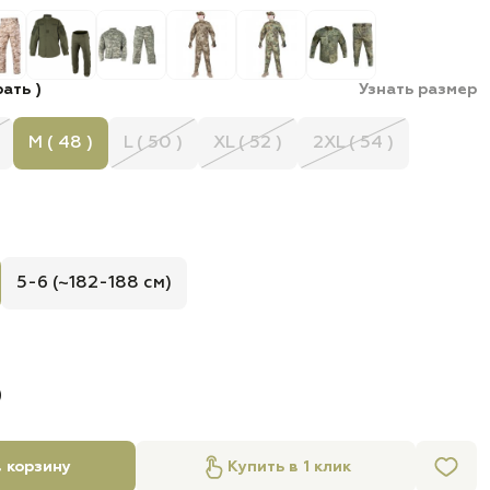
ать )
Узнать размер
M ( 48 )
L ( 50 )
XL ( 52 )
2XL ( 54 )
5-6 (~182-188 см)
б
 корзину
Купить в 1 клик