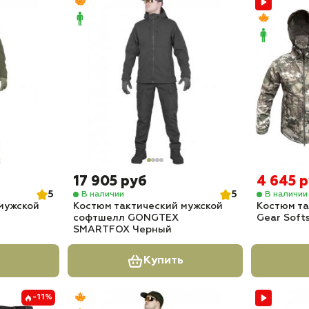
17 905 руб
4 645 
5
5
В наличии
В наличии
мужской
Костюм тактический мужской
Костюм та
софтшелл GONGTEX
Gear Soft
SMARTFOX Черный
Купить
-11%