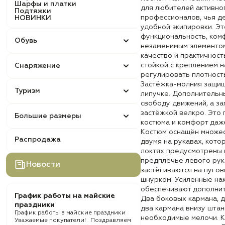
Шарфы и платки
для любителей активног
Подтяжки
профессионалов, чья д
НОВИНКИ
удобной экипировки. Эт
функциональность, комф
Обувь
незаменимым элементом
качество и практичност
стойкой с креплением н
Снаряжение
регулировать плотност
Застёжка-молния защище
Туризм
липучке. Дополнительн
свободу движений, а за
застёжкой велкро. Это
Большие размеры
костюма и комфорт даже
Костюм оснащён множес
Распродажа
двумя на рукавах, кото
локтях предусмотрены к
предплечье левого рук
Новости
застёгиваются на пугов
шнурком. Усиленные нак
обеспечивают дополнит
График работы на майские
Два боковых кармана, д
праздники
два кармана внизу шта
График работы в майские праздники
необходимые мелочи. К
Уважаемые покупатели! Поздравляем