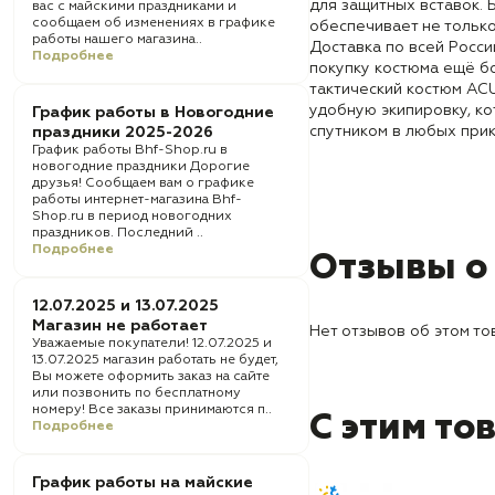
для защитных вставок. 
вас с майскими праздниками и
сообщаем об изменениях в графике
обеспечивает не только
работы нашего магазина..
Доставка по всей Росси
Подробнее
покупку костюма ещё б
тактический костюм AC
удобную экипировку, к
График работы в Новогодние
спутником в любых при
праздники 2025-2026
График работы Bhf-Shop.ru в
новогодние праздники Дорогие
друзья! Сообщаем вам о графике
работы интернет-магазина Bhf-
Shop.ru в период новогодних
праздников. Последний ..
Подробнее
Отзывы о
12.07.2025 и 13.07.2025
Магазин не работает
Нет отзывов об этом то
Уважаемые покупатели! 12.07.2025 и
13.07.2025 магазин работать не будет,
Вы можете оформить заказ на сайте
или позвонить по бесплатному
номеру! Все заказы принимаются п..
С этим то
Подробнее
График работы на майские