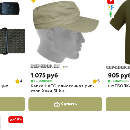
1 075 руб
905 ру
4
5
В наличии
В наличии
ащих
Кепка НАТО однотонная рип-
ФУТБОЛКА
стоп Хаки БШФ+
Купить
-19%