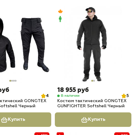
руб
18 955 руб
4
5
В наличии
актический GONGTEX
Костюм тактический GONGTEX
oftshell Черный
GUNFIGHTER Softshell Черный
Купить
Купить