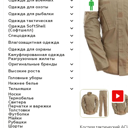
Одежда для военных
Одежда для охоты
Одежда для рыбалки
Одежда тактическая
Одежда SoftShell
(Софтшелл)
Спецодежда
Влагозащитная одежда
Одежда для охраны
Камуфлированная одежда
Разгрузочные жилеты
Оригинальные бренды
Высокие роста
Головные уборы
Нижнее белье
Тельняшки
Носки
Термобелье
Свитера
Перчатки и варежки
Толстовки
Футболки
Майки
Рубашки
Шорты
Костюм тактический AC