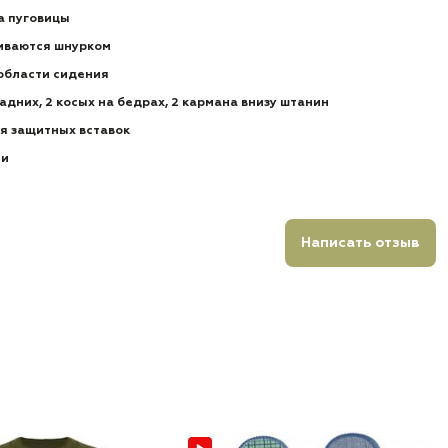
а пуговицы
гиваются шнурком
области сидения
задних, 2 косых на бедрах, 2 кармана внизу штанин
я защитных вставок
ии
Написать отзыв