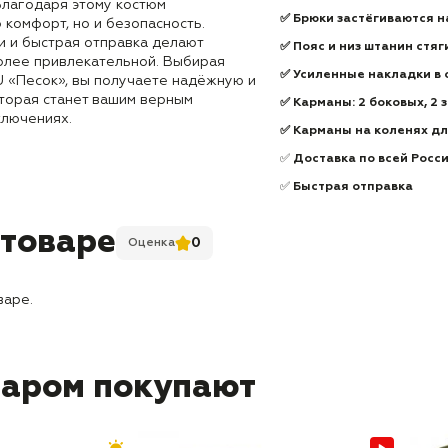
Благодаря этому костюм
✅ Брюки застёгиваются н
 комфорт, но и безопасность.
и и быстрая отправка делают
✅ Пояс и низ штанин стя
олее привлекательной. Выбирая
✅ Усиленные накладки в 
U «Песок», вы получаете надёжную и
оторая станет вашим верным
✅ Карманы: 2 боковых, 2 
ключениях.
✅
Карманы на коленях дл
✅
Доставка по всей Росс
✅
Быстрая отправка
 товаре
0
Оценка
варе.
варом покупают