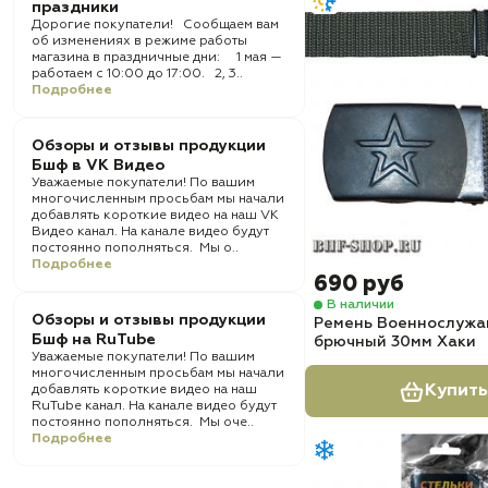
праздники
Дорогие покупатели! Сообщаем вам
об изменениях в режиме работы
магазина в праздничные дни: 1 мая —
работаем с 10:00 до 17:00. 2, 3..
Подробнее
Обзоры и отзывы продукции
Бшф в VK Видео
Уважаемые покупатели! По вашим
многочисленным просьбам мы начали
добавлять короткие видео на наш VK
Видео канал. На канале видео будут
постоянно пополняться. Мы о..
Подробнее
690 руб
В наличии
Обзоры и отзывы продукции
Ремень Военнослуж
Бшф на RuTube
брючный 30мм Хаки
Уважаемые покупатели! По вашим
многочисленным просьбам мы начали
Купить
добавлять короткие видео на наш
RuTube канал. На канале видео будут
постоянно пополняться. Мы оче..
Подробнее