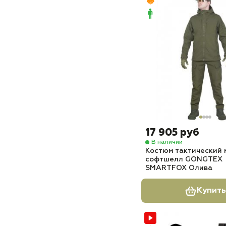
17 905 руб
В наличии
Костюм тактический 
софтшелл GONGTEX
SMARTFOX Олива
Купить