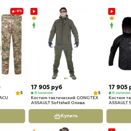
-8%
17 905 руб
17 905 
б
5
5
В наличии
В наличии
 ACU
Костюм тактический GONGTEX
Костюм т
ASSAULT Softshell Олива
ASSAULT S
Купить