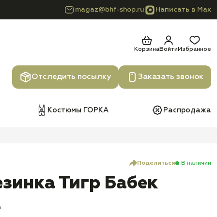
magaz@bhf-shop.ru
Написать в Max
Корзина
Войти
Избранное
Отследить посылку
Заказать звонок
Костюмы ГОРКА
Распродажа
Поделиться
В наличии
зинка Тигр Бабек
а