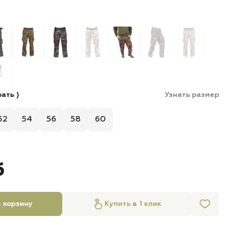
ать )
Узнать размер
52
54
56
58
60
б
 корзину
Купить в 1 клик