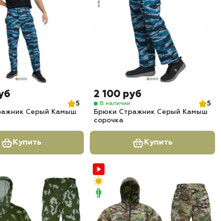
уб
2 100 руб
5
5
В наличии
ражник Серый Камыш
Брюки Стражник Серый Камыш
сорочка
Купить
Купить