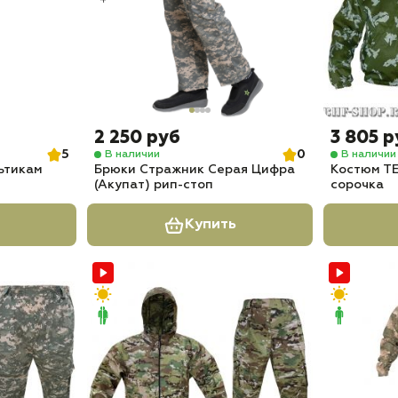
2 250 руб
3 805 р
5
0
В наличии
В наличии
ьтикам
Брюки Стражник Серая Цифра
Костюм ТЕ
(Акупат) рип-стоп
сорочка
Купить