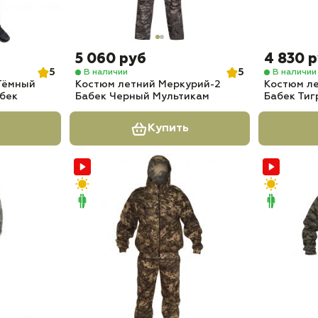
5 060 руб
4 830 
5
5
В наличии
В наличии
Тёмный
Костюм летний Меркурий-2
Костюм ле
абек
Бабек Черный Мультикам
Бабек Тиг
Купить