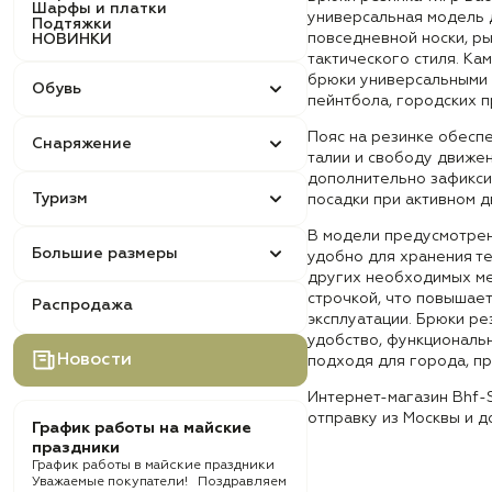
Шарфы и платки
универсальная модель 
Подтяжки
повседневной носки, ры
НОВИНКИ
тактического стиля. Ка
брюки универсальными 
Обувь
пейнтбола, городских п
Пояс на резинке обесп
Снаряжение
талии и свободу движен
дополнительно зафикси
Туризм
посадки при активном д
В модели предусмотрено
Большие размеры
удобно для хранения т
других необходимых м
строчкой, что повышае
Распродажа
эксплуатации. Брюки ре
удобство, функциональн
Новости
подходя для города, пр
Интернет-магазин Bhf-
отправку из Москвы и д
График работы на майские
праздники
График работы в майские праздники
Уважаемые покупатели! Поздравляем