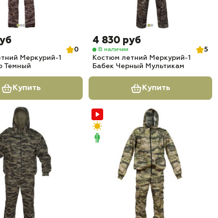
руб
4 830 руб
0
5
В наличии
тний Меркурий-1
Костюм летний Меркурий-1
р Темный
Бабек Черный Мультикам
Купить
Купить