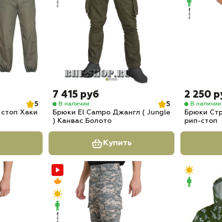
7 415 руб
2 250 р
5
5
В наличии
В наличии
 стоп Хаки
Брюки El Campo Джангл ( Jungle
Брюки Ст
) Канвас Болото
рип-стоп
Купить