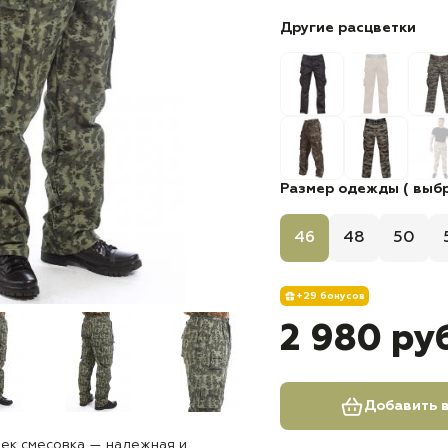
Другие расцветки
Размер одежды ( выбр
46
48
50
+29 бонусов
2 980 ру
Добавить в
бек смесовка — надежная и