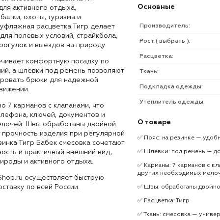
Основные
для активного отдыха,
балки, охоты, туризма и
муфляжная расцветка Тигр делает
Производитель:
для полевых условий, страйкбола,
Рост ( выбрать ):
рогулок и выездов на природу.
Расцветка:
ечивает комфортную посадку по
ий, а шлевки под ремень позволяют
Ткань:
ровать брюки для надежной
Подкладка одежды:
вижении.
Утеплитель одежды:
 7 карманов с клапанами, что
елефона, ключей, документов и
О товаре
елочей. Швы обработаны двойной
т прочность изделия при регулярной
✅ Пояс: на резинке — удоб
зинка Тигр Бабек смесовка сочетают
ость и практичный внешний вид,
✅ Шлевки: под ремень — д
ироды и активного отдыха.
✅ Карманы: 7 карманов с к
других необходимых мело
Shop.ru осуществляет быструю
оставку по всей России.
✅ Швы: обработаны двойно
✅ Расцветка: Тигр
✅ Ткань: смесовка — униве