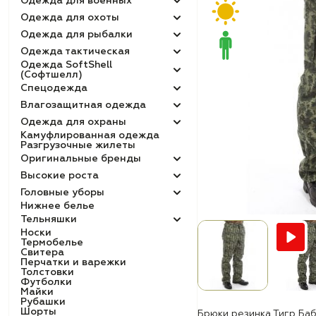
Одежда для военных
Одежда для охоты
Одежда для рыбалки
Одежда тактическая
Одежда SoftShell
(Софтшелл)
Спецодежда
Влагозащитная одежда
Одежда для охраны
Камуфлированная одежда
Разгрузочные жилеты
Оригинальные бренды
Высокие роста
Головные уборы
Нижнее белье
Тельняшки
Носки
Термобелье
Свитера
Перчатки и варежки
Толстовки
Футболки
Майки
Рубашки
Шорты
Брюки резинка Тигр Ба