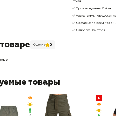
стиля
✅ Производитель: Бабек
✅ Назначение: городская но
✅ Доставка: по всей Росси
✅ Отправка: быстрая
 товаре
0
Оценка
варе.
уемые товары