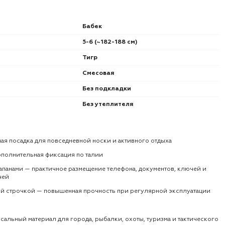
Бабек
5-6 (~182-188 см)
Тигр
Смесовая
Без подкладки
Без утеплителя
ная посадка для повседневной носки и активного отдыха
ополнительная фиксация по талии
лапанами — практичное размещение телефона, документов, ключей и
чей
й строчкой — повышенная прочность при регулярной эксплуатации
рсальный материал для города, рыбалки, охоты, туризма и тактического