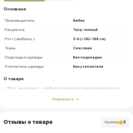
Основные
Производитель:
Бабек
Расцветка:
Тигр темный
Рост ( выбрать ):
5-6 (~182-188 см)
Ткань:
Смесовая
Подкладка одежды:
Без подкладки
Утеплитель одежды:
Без утеплителя
О товаре
✅ Пояс: на резинке — удобная посадка для повседневной носки,
активного отдыха и движения в полевых условиях
Развернуть
✅ Шлевки: под ремень — позволяют дополнительно зафиксировать
брюки по талии
✅ Карманы: 7 карманов с клапанами — практичное размещение
телефона, документов, ключей и других необходимых мелочей
Отзывы о товаре
5
Оценка
✅ Швы: обработаны двойной строчкой — повышают прочность брюк
при регулярной эксплуатации