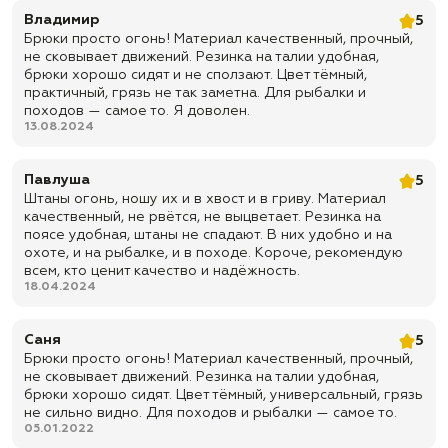
Владимир
5
✅ Расцветка: темный Тигр
Брюки просто огонь! Материал качественный, прочный,
✅ Ткань: смесовка — практичный материал для города, рыбалки,
не сковывает движений. Резинка на талии удобная,
охоты, туризма и тактического стиля
брюки хорошо сидят и не сползают. Цвет тёмный,
практичный, грязь не так заметна. Для рыбалки и
✅ Производитель: Бабек
походов — самое то. Я доволен.
✅ Назначение: городская носка, активный отдых, рыбалка, охота,
13.08.2024
туризм, пейнтбол, страйкбол
✅ Доставка: по всей России
Павлуша
5
✅ Отправка: быстрая
Штаны огонь, ношу их и в хвост и в гриву. Материал
качественный, не рвётся, не выцветает. Резинка на
поясе удобная, штаны не спадают. В них удобно и на
охоте, и на рыбалке, и в походе. Короче, рекомендую
всем, кто ценит качество и надёжность.
18.04.2024
Саня
5
Брюки просто огонь! Материал качественный, прочный,
не сковывает движений. Резинка на талии удобная,
брюки хорошо сидят. Цвет тёмный, универсальный, грязь
не сильно видно. Для походов и рыбалки — самое то.
05.01.2022