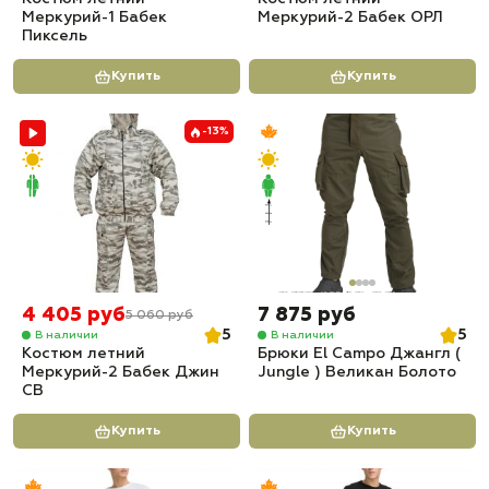
Меркурий-1 Бабек
Меркурий-2 Бабек ОРЛ
Пиксель
Купить
Купить
-13%
4 405 руб
7 875 руб
5 060 руб
5
5
В наличии
В наличии
Костюм летний
Брюки El Campo Джангл (
Меркурий-2 Бабек Джин
Jungle ) Великан Болото
СВ
Купить
Купить