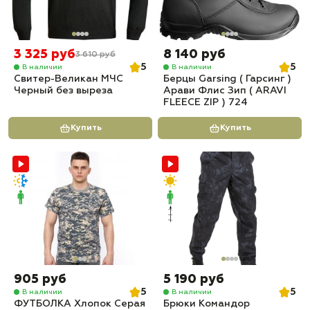
3 325 руб
8 140 руб
3 610 руб
5
5
В наличии
В наличии
Свитер-Великан МЧС
Берцы Garsing ( Гарсинг )
Черный без выреза
Арави Флис Зип ( ARAVI
FLEECE ZIP ) 724
Купить
Купить
905 руб
5 190 руб
5
5
В наличии
В наличии
ФУТБОЛКА Хлопок Серая
Брюки Командор