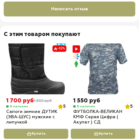
Написать отзыв
С этим товаром покупают
-12%
1 700 руб
1 550 руб
1 930 руб
5
5
В наличии
В наличии
Сапоги зимние ДУТИК
ФУТБОЛКА-ВЕЛИКАН
(ЭВА-ШУС) мужские с
КМФ Серая Цифра (
липучкой
Акупат ) СД
Купить
Купить