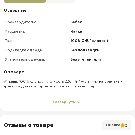
Основные
Производитель:
Бабек
Расцветка:
Чайка
Ткань:
100% Х/Б ( хлопок )
Подкладка одежды:
Без подкладки
Утеплитель одежды:
Без утеплителя
О товаре
✅ Ткань: 100% хлопок, плотность 220 г/м² — легкий натуральный
трикотаж для комфортной носки в теплую погоду
✅ Пояс: эластичный, на резинке — удобно садится по талии и не
стесняет движения
Развернуть
✅ Карманы: 2 прорезных кармана — подходят для телефона, ключей и
других повседневных мелочей
✅ Доставка по всей России
Отзывы о товаре
5
Оценка
✅ Быстрая отправка