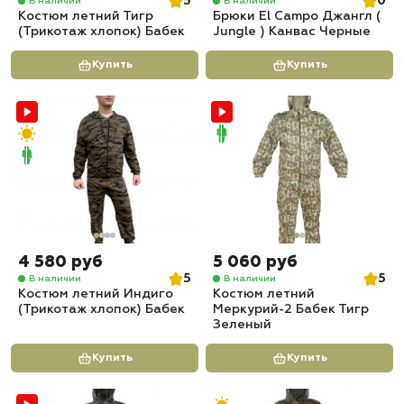
5
0
В наличии
В наличии
Костюм летний Тигр
Брюки El Campo Джангл (
(Трикотаж хлопок) Бабек
Jungle ) Канвас Черные
Купить
Купить
4 580 руб
5 060 руб
5
5
В наличии
В наличии
Костюм летний Индиго
Костюм летний
(Трикотаж хлопок) Бабек
Меркурий-2 Бабек Тигр
Зеленый
Купить
Купить