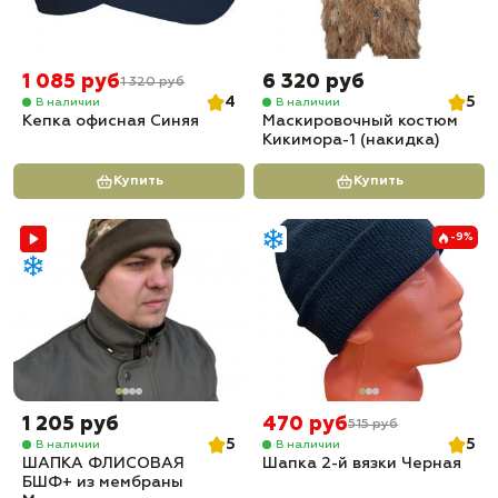
1 085 руб
6 320 руб
1 320 руб
4
5
В наличии
В наличии
Кепка офисная Синяя
Маскировочный костюм
Кикимора-1 (накидка)
Купить
Купить
-9%
1 205 руб
470 руб
515 руб
5
5
В наличии
В наличии
ШАПКА ФЛИСОВАЯ
Шапка 2-й вязки Черная
БШФ+ из мембраны