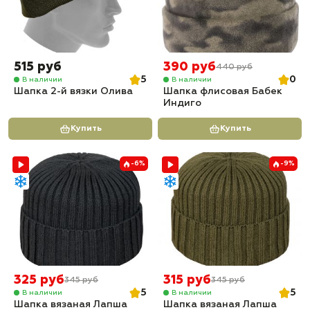
515 руб
390 руб
440 руб
5
0
В наличии
В наличии
Шапка 2-й вязки Олива
Шапка флисовая Бабек
Индиго
Купить
Купить
-6%
-9%
325 руб
315 руб
345 руб
345 руб
5
5
В наличии
В наличии
Шапка вязаная Лапша
Шапка вязаная Лапша