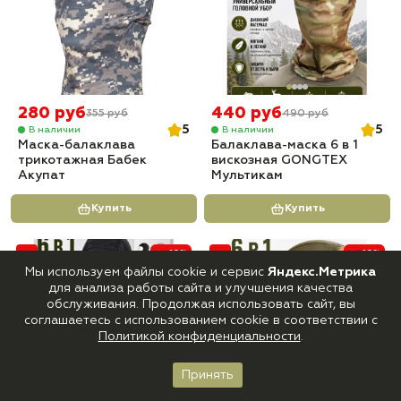
280 руб
440 руб
355 руб
490 руб
5
5
В наличии
В наличии
Маска-балаклава
Балаклава-маска 6 в 1
трикотажная Бабек
вискозная GONGTEX
Акупат
Мультикам
Купить
Купить
-10%
-10%
Мы используем файлы cookie и сервис
Яндекс.Метрика
для анализа работы сайта и улучшения качества
обслуживания. Продолжая использовать сайт, вы
соглашаетесь с использованием cookie в соответствии с
Политикой конфиденциальности
.
Принять
Главная
Каталог
Корзина
Войти
Избранное