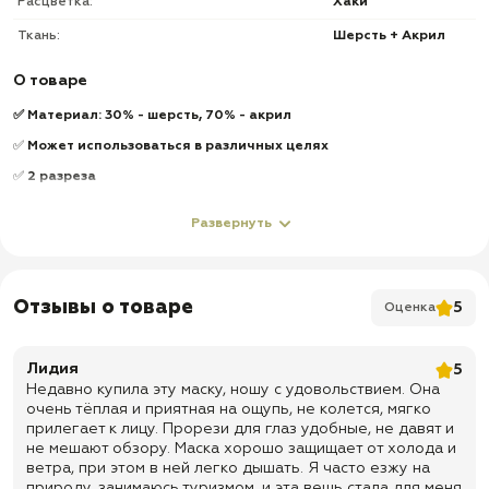
Расцветка:
Хаки
Ткань:
Шерсть + Акрил
О товаре
✅ Материал: 30% - шерсть, 70% - акрил
✅
Может использоваться в различных целях
✅
2 разреза
✅
Российское качество
Развернуть
✅
Доставка по всей России
✅
Быстрая отправка
Отзывы о товаре
5
Оценка
Лидия
5
Недавно купила эту маску, ношу с удовольствием. Она
очень тёплая и приятная на ощупь, не колется, мягко
прилегает к лицу. Прорези для глаз удобные, не давят и
не мешают обзору. Маска хорошо защищает от холода и
ветра, при этом в ней легко дышать. Я часто езжу на
природу, занимаюсь туризмом, и эта вещь стала для меня