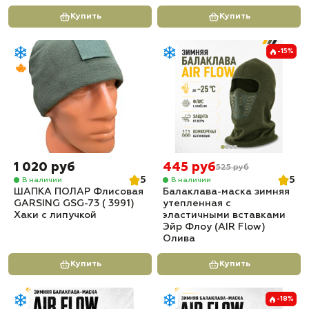
Купить
Купить
-15%
1 020 руб
445 руб
525 руб
5
5
В наличии
В наличии
ШАПКА ПОЛАР Флисовая
Балаклава-маска зимняя
GARSING GSG-73 ( 3991)
утепленная с
Хаки с липучкой
эластичными вставками
Эйр Флоу (AIR Flow)
Олива
Купить
Купить
-18%