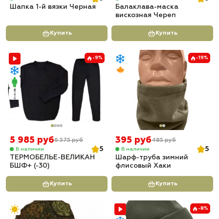
Шапка 1-й вязки Черная
Балаклава-маска
вискозная Череп
Купить
Купить
-9%
-19%
5 985 руб
395 руб
6 575 руб
485 руб
5
5
В наличии
В наличии
ТЕРМОБЕЛЬЕ-ВЕЛИКАН
Шарф-труба зимний
БШФ+ (-30)
флисовый Хаки
Купить
Купить
-8%