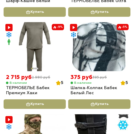
Шарф-Кашне Белый
ТЕРМОБЕЛЬЕ Бабек Ultra
Купить
Купить
-9%
-5%
2 715 руб
375 руб
2 980 руб
395 руб
5
5
В наличии
В наличии
ТЕРМОБЕЛЬЕ Бабек
Шапка-Колпак Бабек
Премиум Хаки
Белый Лес
Купить
Купить