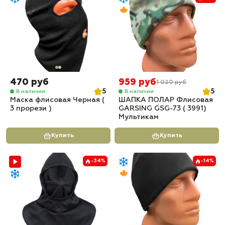
470 руб
959 руб
1 020 руб
5
5
В наличии
В наличии
Маска флисовая Черная (
ШАПКА ПОЛАР Флисовая
3 прорези )
GARSING GSG-73 ( 3991)
Мультикам
Купить
Купить
-34%
-14%