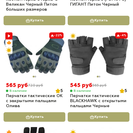
Великан Черный Питон
ГИГАНТ Питон Черный
больших размеров
Купить
Купить
-22%
-4%
565 руб
545 руб
720 руб
565 руб
5
5
В наличии
В наличии
Перчатки тактические OK
Перчатки тактические
с закрытыми пальцами
BLACKHAWK с открытыми
Олива
пальцами Черные
Купить
Купить