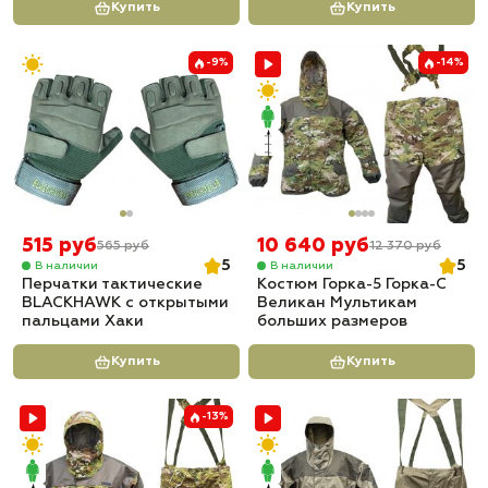
Купить
Купить
-9%
-14%
515 руб
10 640 руб
565 руб
12 370 руб
5
5
В наличии
В наличии
Перчатки тактические
Костюм Горка-5 Горка-С
BLACKHAWK с открытыми
Великан Мультикам
пальцами Хаки
больших размеров
Купить
Купить
-13%