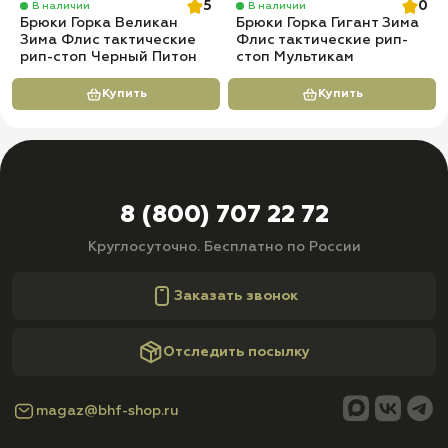
5
0
В наличии
В наличии
Брюки Горка Великан
Брюки Горка Гигант Зима
Зима Флис тактические
Флис тактические рип-
рип-стоп Черный Питон
стоп Мультикам
Купить
Купить
8 (800) 707 22 72
Круглосуточно. Бесплатно по России
Заказать звонок
Отследить посылку
magaz@bhf-shop.ru