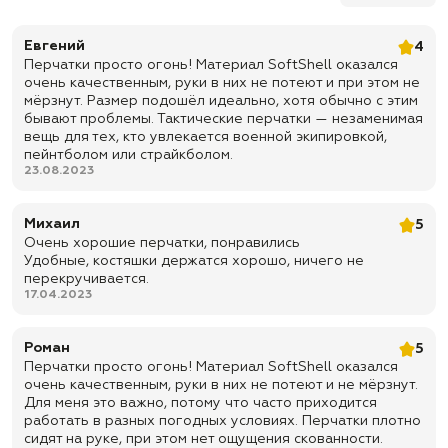
✅
Ладонь усилена специальной вставкой, так же
противоскользящими накладками
Евгений
4
✅
Доставка по всей России
Перчатки просто огонь! Материал SoftShell оказался
очень качественным, руки в них не потеют и при этом не
✅
Быстрая отправка
мёрзнут. Размер подошёл идеально, хотя обычно с этим
бывают проблемы. Тактические перчатки — незаменимая
вещь для тех, кто увлекается военной экипировкой,
пейнтболом или страйкболом.
23.08.2023
Михаил
5
Очень хорошие перчатки, понравились
Удобные, костяшки держатся хорошо, ничего не
перекручивается.
17.04.2023
Роман
5
Перчатки просто огонь! Материал SoftShell оказался
очень качественным, руки в них не потеют и не мёрзнут.
Для меня это важно, потому что часто приходится
работать в разных погодных условиях. Перчатки плотно
сидят на руке, при этом нет ощущения скованности.