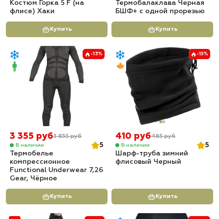
Костюм Горка 5 F (на
Термобалаклава Черная
флисе) Хаки
БШФ+ с одной прорезью
Купить
Купить
-13%
-15%
3 355 руб
410 руб
3 855 руб
485 руб
5
5
В наличии
В наличии
Термобелье
Шарф-труба зимний
компрессионное
флисовый Черный
Functional Underwear 7,26
Gear, Чёрное
Купить
Купить