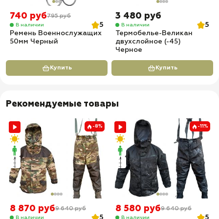
740 руб
3 480 руб
795 руб
5
5
В наличии
В наличии
Ремень Военнослужащих
Термобелье-Великан
50мм Черный
двухслойное (-45)
Черное
Купить
Купить
Рекомендуемые товары
-8%
-11%
8 870 руб
8 580 руб
9 640 руб
9 640 руб
5
5
В наличии
В наличии