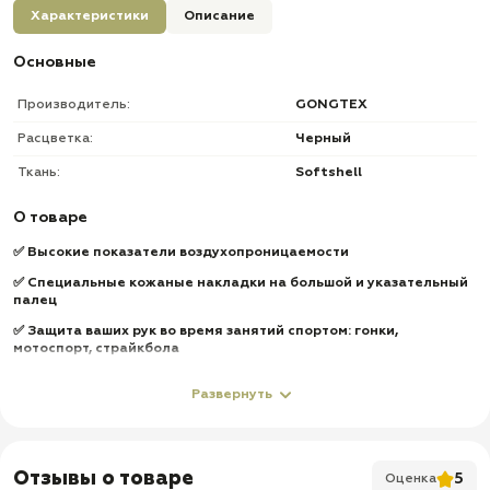
Характеристики
Описание
Основные
Производитель:
GONGTEX
Расцветка:
Черный
Ткань:
Softshell
О товаре
✅
Высокие показатели воздухопроницаемости
✅
Специальные кожаные накладки на большой и указательный
палец
✅
Защита ваших рук во время занятий спортом: гонки,
мотоспорт, страйкбола
✅
Перчатки очень прочные и ноские
Развернуть
✅
Высокопрочный SoftShell
✅
Подкладка: тонкий начес
✅
Петля для подвешивания перчаток
Отзывы о товаре
5
Оценка