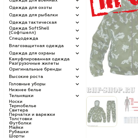
Одежда для военных
Одежда для охоты
Одежда для рыбалки
Одежда тактическая
Одежда SoftShell
(Софтшелл)
Спецодежда
Влагозащитная одежда
Одежда для охраны
Камуфлированная одежда
Разгрузочные жилеты
Оригинальные бренды
Высокие роста
Головные уборы
Нижнее белье
Тельняшки
Носки
Термобелье
Свитера
Перчатки и варежки
Толстовки
Футболки
Майки
Рубашки
Шорты