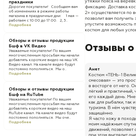
утяжки пояса на верёв
праздники
фиксацию. Доставка ко
Дорогие покупатели! Сообщаем вам
об изменениях в режиме работы
2» осуществляется по в
магазина в праздничные дни: 1 мая —
позволит вам получить 
работаем с 10:00 до 17:00. 2, 3..
упустите возможность 
Подробнее
костюм для любых усло
Обзоры и отзывы продукции
Отзывы о
Бшф в VK Видео
Уважаемые покупатели! По вашим
многочисленным просьбам мы начали
добавлять короткие видео на наш VK
Видео канал. На канале видео будут
Анет
постоянно пополняться. Мы о..
Подробнее
Костюм «ТЕНЬ-1 Велик
смесовая» — это прос
в восторге от него. О
Обзоры и отзывы продукции
лёгкий и практичный, 
Бшф на RuTube
его каждый день. Мне
Уважаемые покупатели! По вашим
как для рыбалки, так 
многочисленным просьбам мы начали
туризма. В нём чувст
добавлять короткие видео на наш
защищённо.
RuTube канал. На канале видео будут
постоянно пополняться. Мы оче..
Я часто хожу в походы
Подробнее
моим надёжным спутни
движений, позволяет 
при этом выглядит оче