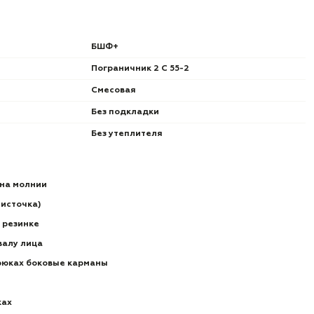
БШФ+
Пограничник 2 С 55-2
Смесовая
Без подкладки
Без утеплителя
 на молнии
листочка)
а резинке
валу лица
брюках боковые карманы
ках