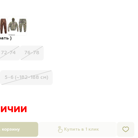
ать )
72-74
76-78
5-6 (~182-188 см)
личии
 корзину
Купить в 1 клик