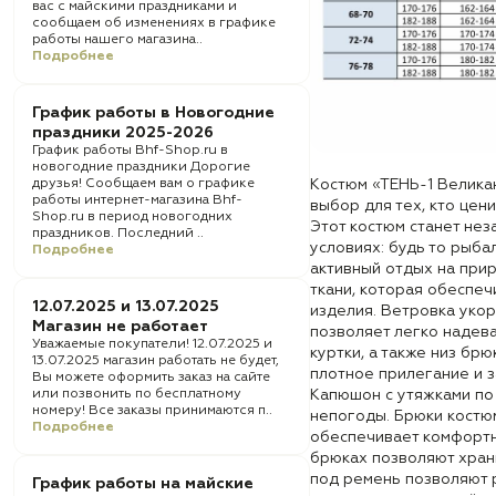
вас с майскими праздниками и
сообщаем об изменениях в графике
работы нашего магазина..
Подробнее
График работы в Новогодние
праздники 2025-2026
График работы Bhf-Shop.ru в
новогодние праздники Дорогие
друзья! Сообщаем вам о графике
Костюм «ТЕНЬ-1 Велика
работы интернет-магазина Bhf-
выбор для тех, кто цен
Shop.ru в период новогодних
Этот костюм станет не
праздников. Последний ..
условиях: будь то рыбал
Подробнее
активный отдых на при
ткани, которая обеспеч
12.07.2025 и 13.07.2025
изделия. Ветровка укор
Магазин не работает
позволяет легко надева
Уважаемые покупатели! 12.07.2025 и
куртки, а также низ бр
13.07.2025 магазин работать не будет,
плотное прилегание и з
Вы можете оформить заказ на сайте
или позвонить по бесплатному
Капюшон с утяжками по 
номеру! Все заказы принимаются п..
непогоды. Брюки костю
Подробнее
обеспечивает комфортн
брюках позволяют хран
под ремень позволяют 
График работы на майские