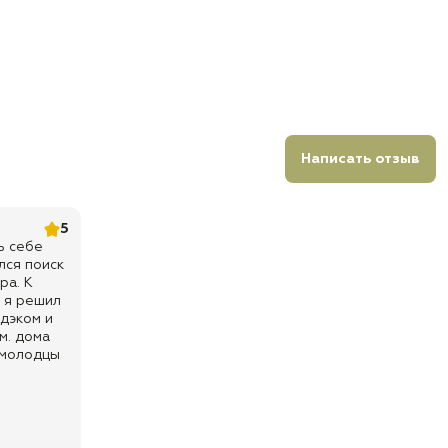
Написать отзыв
5
ь себе
лся поиск
ра. К
и я решил
мдэком и
м. дома
 молодцы