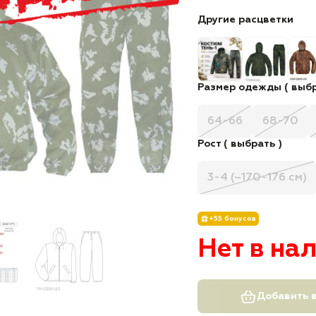
Другие расцветки
Размер одежды ( выбр
64-66
68-70
Рост ( выбрать )
3-4 (~170-176 см)
+55 бонусов
Нет в на
Добавить в