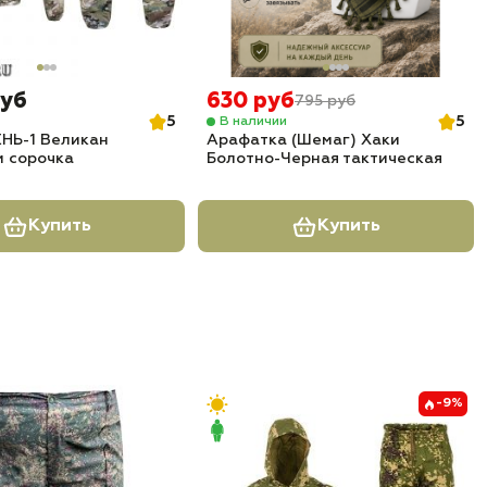
руб
630 руб
795 руб
5
5
В наличии
НЬ-1 Великан
Арафатка (Шемаг) Хаки
м сорочка
Болотно-Черная тактическая
Купить
Купить
-9%