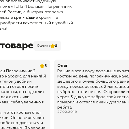
ках обеспечивают надёжную
стюма «ТЕНЬ-1 Великан Пограничник
сей России, а быстрая отправка
заказ в кратчайшие сроки. Не
приобрести качественный и удобный
вий!
 товаре
5
Оценка
Олег
5
ан Пограничник 2
Решил в этом году пораньше купит
то находка для меня! Я
костюм на день пограничника, нача
н такой удобный,
дешевого и очень большого разме
что я готова носить
концу поиска осталось 2 магазина 
 кажется, он подходит
выбрать этот и не зря. Отправили 
и для охоты или
через 3 дня уже забрал свой костю
вуешь себя уверенно и
померил и остался очень доволен.
ребята
27.02.2019
, и этот костюм стал
ком. Он не сковывает
свободно двигаться и
нь стильно. Я уверена,